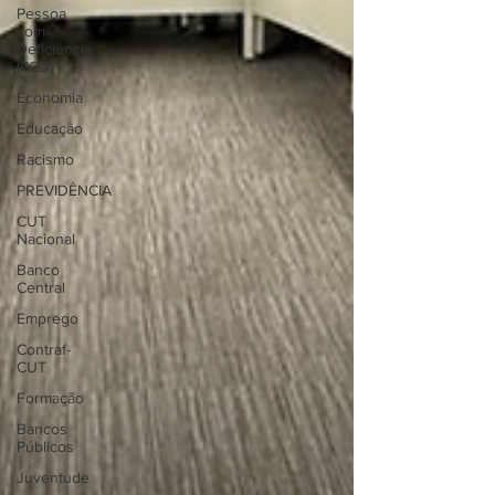
Pessoa
com
Deficiência
(PCD)
Economia
Educação
Racismo
PREVIDÊNCIA
CUT
Nacional
Banco
Central
Emprego
Contraf-
CUT
Formação
Bancos
Públicos
Juventude