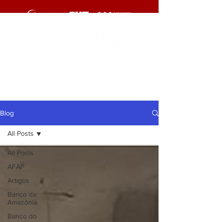
cliqueaqui
cliqueaqui
Blog
All Posts
All Posts
AFAP
Artigos
Banco da
Amazônia
Banco do