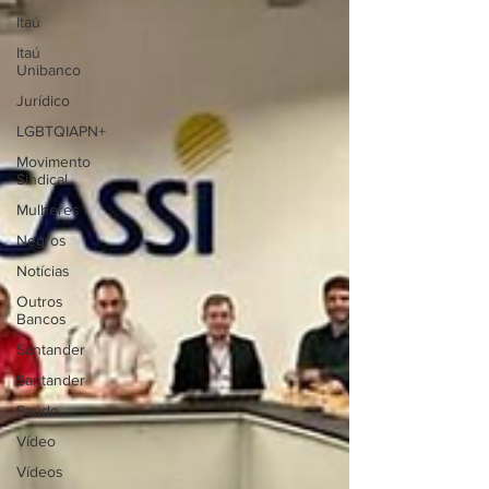
Itaú
Itaú
Unibanco
Jurídico
LGBTQIAPN+
Movimento
Sindical
Mulheres
Negros
Notícias
Outros
Bancos
Santander
Santander
Saúde
Vídeo
Vídeos