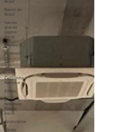
Brasil
Banco do
Brasil
banner
grande
pagina
inicial
Bradesco
Bradesco
Caixa
Caixa
Campanha
Nacional
Editais
Em
destaque
Página
inicial
Financiários
Gerais