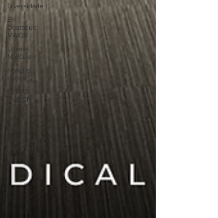
Diversidade
Em
Destaque
MAIOR
Últimas
Notícias
Notícias
Locais
FETEC-
CUT/CN
Previ
Cassi
Conferência
Nacional