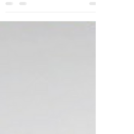
há...