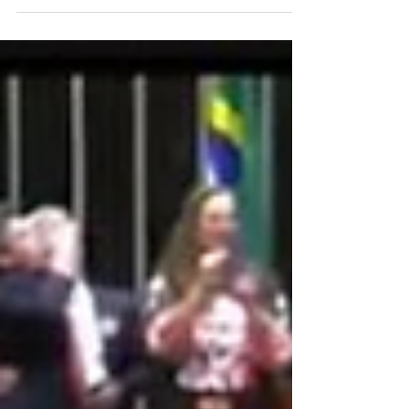
qualquer processo de extinção do cargo de
Especialista de Atendimento; agora, relatos de
desligamentos se multiplicam em todo o país A
Comissão de Organização dos Empregados (COE)
do Santander cobrou, nesta quarta-feira (3), do
banco a suspensão imediata de um processo de
demissões em massa que estaria atingindo
trabalhadores em diversas regiões do país. A
representação dos empregados encam