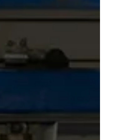
6x1, na noite desta quinta-feira (27). A sessão foi
encerrada as 23h34, após aprovação em segundo
turno (461 votos a favor e 19 contra). As atenções s