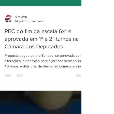
sintrafap
May 28
3 min read
PEC do fim da escala 6x1 é
aprovada em 1º e 2ª turnos na
Câmara dos Deputados
Proposta segue para o Senado; se aprovada sem
alterações, a transição para a jornada semanal de
40 horas e dois dias de descanso começará ainda
em 2026 O governo Lula e o movimento sindical
conquistam vitória histórica na Câmara dos
Deputados, com a aprovação, em primeiro turno,
por 472 contra 22 votos, da PEC do fim da escala