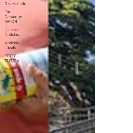
Diversidade
Em
Destaque
MAIOR
Últimas
Notícias
Notícias
Locais
FETEC-
CUT/CN
Previ
Cassi
Conferência
Nacional