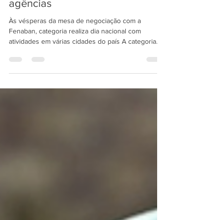
contra o fechamento de
agências
Às vésperas da mesa de negociação com a
Fenaban, categoria realiza dia nacional com
atividades em várias cidades do país A categoria
bancária realizou, nesta segunda-feira (6), em
diversas cidades do país, um dia nacional de
mobilização contra a precarização do emprego
bancário. As atividades foram realizadas no dia que
antecede a segunda rodada de negociações da
Campanha Nacional das Bancárias e dos Bancários
2026, para a renovação da Convenção Coletiva de
Trabalho (CCT), q