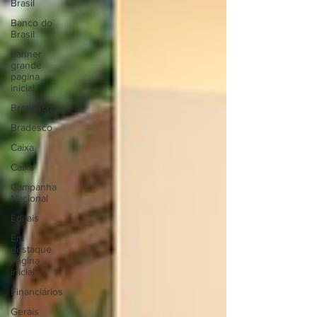
Brasil
Banco do
Brasil
banner
grande
pagina
inicial
Bradesco
Bradesco
Caixa
Caixa
Campanha
Nacional
Editais
Em
destaque
Página
inicial
Financiários
Gerais