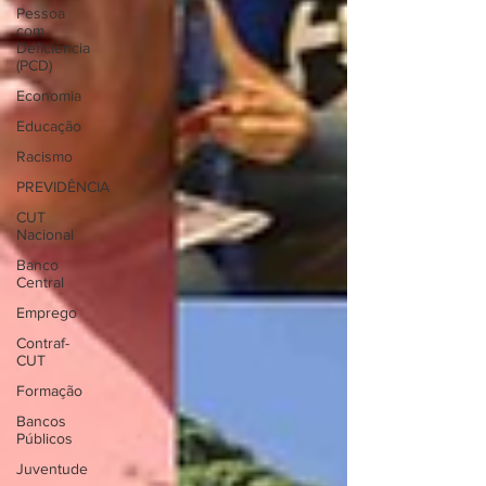
Pessoa
com
Deficiência
(PCD)
Economia
Educação
Racismo
PREVIDÊNCIA
CUT
Nacional
Banco
Central
Emprego
Contraf-
CUT
Formação
Bancos
Públicos
Juventude