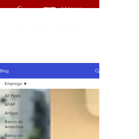
cliqueaqui
cliqueaqui
Blog
Emprego
All Posts
AFAP
Artigos
Banco da
Amazônia
Banco do