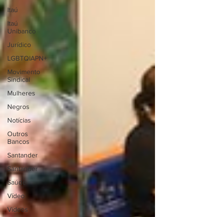
Itaú
Itaú
Unibanco
Jurídico
LGBTQIAPN+
Movimento
Sindical
Mulheres
Negros
Notícias
Outros
Bancos
Santander
Santander
Saúde
Vídeo
Vídeos