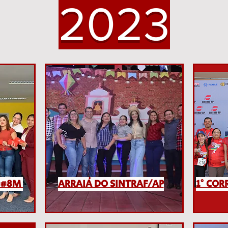
2023
S #8M
ARRAIÁ DO SINTRAF/AP
1° COR