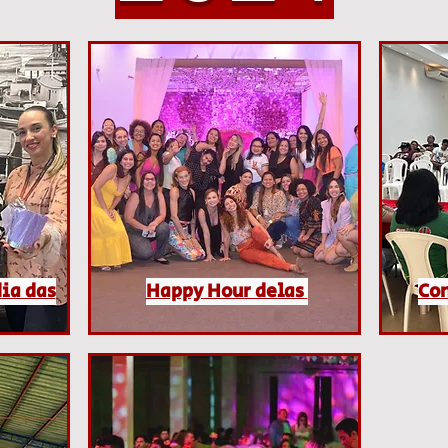
dia das
Happy Hour delas
Con