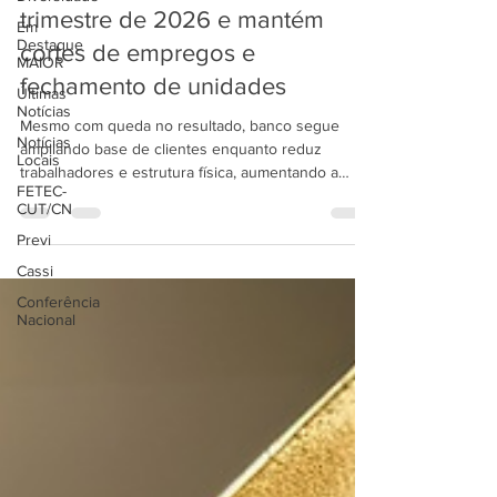
Santander reduz lucro no 1º
Em
Destaque
trimestre de 2026 e mantém
MAIOR
cortes de empregos e
Últimas
Notícias
fechamento de unidades
Notícias
Locais
Mesmo com queda no resultado, banco segue
ampliando base de clientes enquanto reduz
FETEC-
CUT/CN
trabalhadores e estrutura física, aumentando a
pressão sobre bancários O Banco Santander
Previ
registrou lucro líquido gerencial de R$ 3,788
Cassi
bilhões no primeiro trimestre de 2026, resultado
Conferência
1,9% inferior ao obtido no mesmo período de 2025.
Nacional
Na comparação com o trimestre imediatamente
anterior, a queda foi ainda maior, de 7,3%, já que o
banco havia alcançado R$ 4,023 bilhões no quarto
trimestre de 20