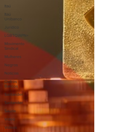
Itaú
Itaú
Unibanco
Jurídico
LGBTQIAPN+
Movimento
Sindical
Mulheres
Negros
Notícias
Outros
Bancos
Santander
Santander
Saúde
Vídeo
Vídeos