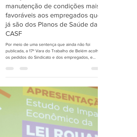
sintrafap
Feb 23
2 min read
Vitória do Sindicato e entidades:
Justiça do Trabalho determina
manutenção de condições mais
favoráveis aos empregados que
já são dos Planos de Saúde da
CASF
Por meio de uma sentença que ainda não foi
publicada, a 17ª Vara do Trabalho de Belém acolheu
os pedidos do Sindicato e dos empregados, e
determinou que o BASA mantenha o contrato de
parceria com a CASF, assegurando o patrocínio aos
planos de saúde geridos pela CASF, sob pena de