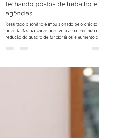
Itaú lucra R$ 12,2 bilhões no 1º
trimestre, enquanto segue
fechando postos de trabalho e
agências
Resultado bilionário é impulsionado pelo crédito e
pelas tarifas bancárias, mas vem acompanhado de
redução do quadro de funcionários e aumento das
despesas com inadimplência O Itaú Unibanco
registrou lucro líquido gerencial de R$ 12,282
bilhões no primeiro trimestre de 2026, crescimento
de 10,4% em relação ao mesmo período do ano
passado. A rentabilidade sobre o patrimônio líquido
médio anualizado (ROE) no Brasil alcançou 26,4%,
alta de 2,7 pontos percentuais em doze meses, e