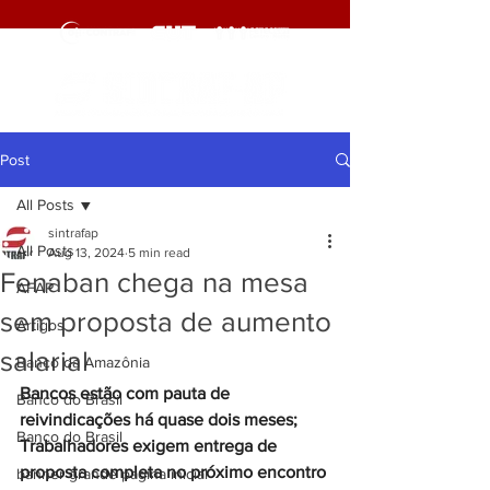
Post
All Posts
sintrafap
All Posts
Aug 13, 2024
5 min read
Fenaban chega na mesa
AFAP
sem proposta de aumento
Artigos
salarial
Banco da Amazônia
Bancos estão com pauta de 
Banco do Brasil
reivindicações há quase dois meses; 
Banco do Brasil
Trabalhadores exigem entrega de 
proposta completa no próximo encontro
banner grande pagina inicial