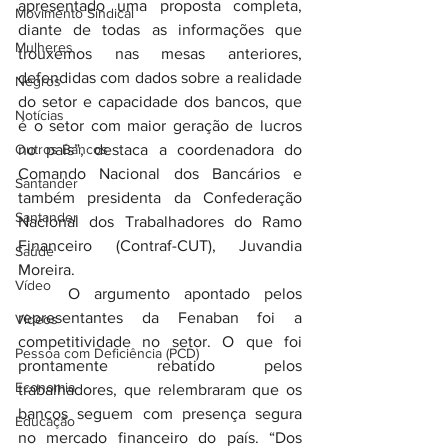
apresentado uma proposta completa, 
Movimento Sindical
diante de todas as informações que 
Mulheres
trouxemos nas mesas anteriores, 
defendidas com dados sobre a realidade 
Negros
do setor e capacidade dos bancos, que 
Notícias
é o setor com maior geração de lucros 
Outros Bancos
no país”, destaca a coordenadora do 
Comando Nacional dos Bancários e 
Santander
também presidenta da Confederação 
Santander
Nacional dos Trabalhadores do Ramo 
Financeiro (Contraf-CUT), Juvandia 
Saúde
Moreira.
Vídeo
	O argumento apontado pelos 
representantes da Fenaban foi a 
Vídeos
competitividade no setor. O que foi 
Pessoa com Deficiência (PCD)
prontamente rebatido pelos 
Economia
trabalhadores, que relembraram que os 
bancos seguem com presença segura 
Educação
no mercado financeiro do país. “Dos 