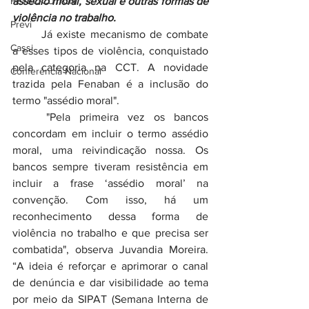
FETEC-CUT/CN
assédio moral, sexual e outras formas de 
violência no trabalho.
Previ
	Já existe mecanismo de combate 
Cassi
a esses tipos de violência, conquistado 
pela categoria na CCT. A novidade 
Conferência Nacional
trazida pela Fenaban é a inclusão do 
termo "assédio moral".
	"Pela primeira vez os bancos 
concordam em incluir o termo assédio 
moral, uma reivindicação nossa. Os 
bancos sempre tiveram resistência em 
incluir a frase ‘assédio moral’ na 
convenção. Com isso, há um 
reconhecimento dessa forma de 
violência no trabalho e que precisa ser 
combatida", observa Juvandia Moreira. 
“A ideia é reforçar e aprimorar o canal 
de denúncia e dar visibilidade ao tema 
por meio da SIPAT (Semana Interna de 