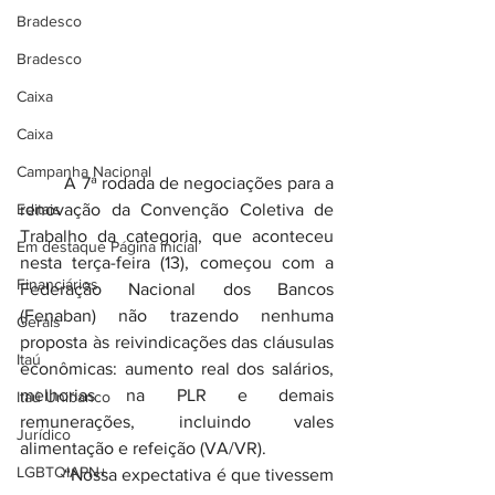
Bradesco
Bradesco
Caixa
Caixa
Campanha Nacional
	A 7ª rodada de negociações para a 
Editais
renovação da Convenção Coletiva de 
Trabalho da categoria, que aconteceu 
Em destaque Página inicial
nesta terça-feira (13), começou com a 
Financiários
Federação Nacional dos Bancos 
(Fenaban) não trazendo nenhuma 
Gerais
proposta às reivindicações das cláusulas 
Itaú
econômicas: aumento real dos salários, 
melhorias na PLR e demais 
Itaú Unibanco
remunerações, incluindo vales 
Jurídico
alimentação e refeição (VA/VR).
LGBTQIAPN+
	“Nossa expectativa é que tivessem 