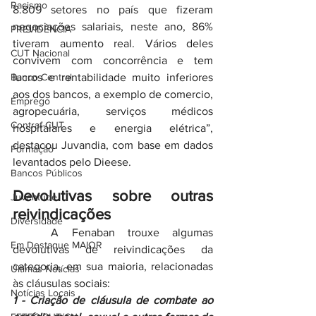
Racismo
8.809 setores no país que fizeram 
negociações salariais, neste ano, 86% 
PREVIDÊNCIA
tiveram aumento real. Vários deles 
CUT Nacional
convivem com concorrência e tem 
Banco Central
lucros e rentabilidade muito inferiores 
aos dos bancos, a exemplo de comercio, 
Emprego
agropecuária, serviços médicos 
Contraf-CUT
hospitalares e energia elétrica”, 
destacou Juvandia, com base em dados 
Formação
levantados pelo Dieese.
Bancos Públicos
Devolutivas sobre outras 
Juventude
reivindicações
Diversidade
	A Fenaban trouxe algumas 
Em Destaque MAIOR
devolutivas de reivindicações da 
categoria, em sua maioria, relacionadas 
Últimas Notícias
às cláusulas sociais:
Notícias Locais
1 - Criação de cláusula de combate ao 