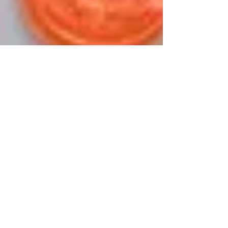
sintrafap
Mar 18, 2022
4 min read
Votação da Reforma Tributária é
adiada para a próxima semana
A PEC 110/2019 prevê a criação de dois impostos