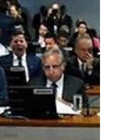
Itaú
Itaú
Unibanco
Jurídico
LGBTQIAPN+
Movimento
Sindical
Mulheres
Negros
Notícias
Outros
Bancos
Santander
Santander
Saúde
Vídeo
Vídeos