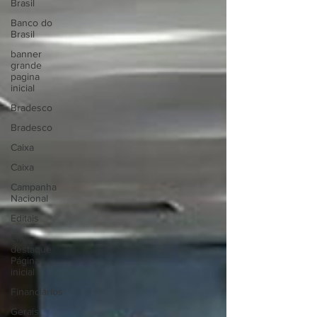
Brasil
Banco do
Brasil
banner
grande
pagina
inicial
Bradesco
Bradesco
Caixa
Caixa
Campanha
Nacional
Editais
Em
destaque
Página
inicial
Financiários
Gerais