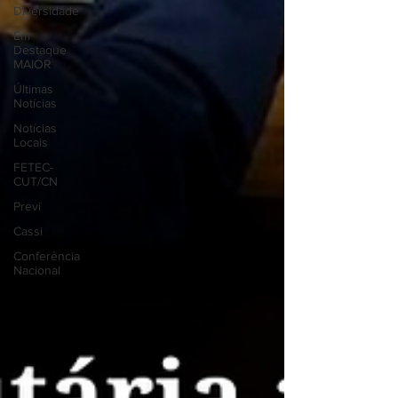
Diversidade
Em
Destaque
MAIOR
Últimas
Notícias
Notícias
Locais
FETEC-
CUT/CN
Previ
Cassi
Conferência
Nacional