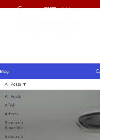
cliqueaqui
cliqueaqui
Blog
All Posts
All Posts
AFAP
Artigos
Banco da
Amazônia
Banco do