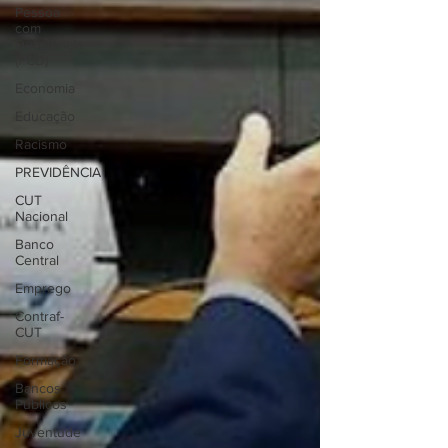
Pessoa
com
Deficiência
(PCD)
Economia
Educação
Racismo
PREVIDÊNCIA
CUT
Nacional
Banco
Central
Emprego
Contraf-
CUT
Formação
Bancos
Públicos
Juventude