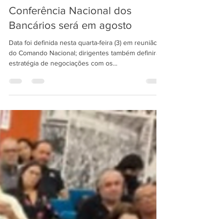
May 4, 2023
2 min read
Conferência Nacional dos
Bancários será em agosto
Data foi definida nesta quarta-feira (3) em reunião
do Comando Nacional; dirigentes também definiram
estratégia de negociações com os...