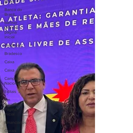
Brasil
Banco do
Brasil
banner
grande
pagina
inicial
Bradesco
Bradesco
Caixa
Caixa
Campanha
Nacional
Editais
Em
destaque
Página
inicial
Financiários
Gerais