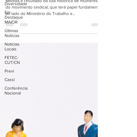
Diversidade
Medida é resultado da luta histórica de mulheres e
Em
do movimento sindical, que terá papel fundamental,
Destaque
ao lado do Ministério do Trabalho e...
MAIOR
Últimas
Notícias
Notícias
Locais
FETEC-
CUT/CN
Previ
Cassi
Conferência
Nacional