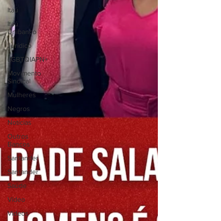
Itaú
Itaú
Unibanco
Jurídico
LGBTQIAPN+
Movimento
Sindical
Mulheres
Negros
Notícias
Outros
Bancos
Santander
Santander
Saúde
Vídeo
Vídeos