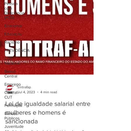
Pessoa
com
Deficiência
(PCD)
Economia
Educação
Racismo
PREVIDÊNCIA
CUT
Nacional
Banco
Central
Emprego
Contraf-
sintrafap
CUT
Jul 4, 2023
4 min read
Formação
Lei de igualdade salarial entre
Bancos
Públicos
mulheres e homens é
Juventude
sancionada