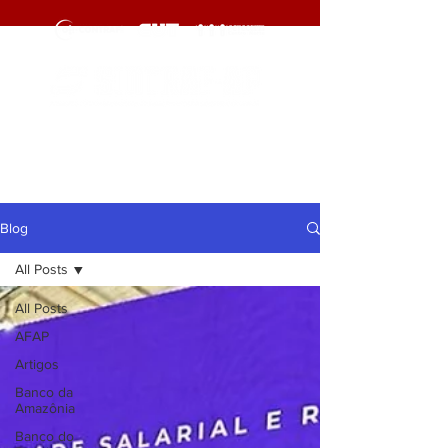
cliqueaqui
cliqueaqui
Blog
All Posts
All Posts
AFAP
Artigos
Banco da
Amazônia
Banco do