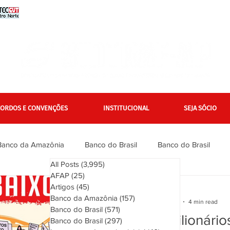
CORDOS E CONVENÇÕES
INSTITUCIONAL
SEJA SÓCIO
Banco da Amazônia
Banco do Brasil
Banco do Brasil
All Posts
(3,995)
3,995 posts
AFAP
(25)
25 posts
Bradesco
Bradesco
Caixa
Caixa
Campanha Na
Artigos
(45)
45 posts
sintrafap
Banco da Amazônia
(157)
157 posts
Jun 5, 2023
4 min read
Banco do Brasil
(571)
571 posts
Lucros bilionári
Banco do Brasil
(297)
297 posts
inanciários
Gerais
Itaú
Itaú Unibanco
Jurídico