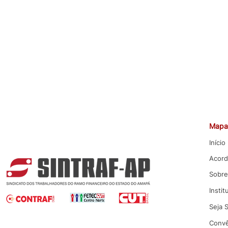
cliqueaqui
cliqueaqui
Mapa 
Início
Acord
Sobre
Instit
Seja 
Convê