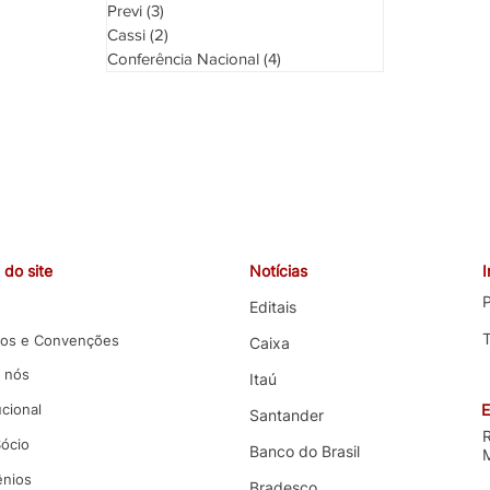
Previ
(3)
3 posts
Cassi
(2)
2 posts
Conferência Nacional
(4)
4 posts
sindicato dos bancários
do site
Notícias
P
Editais
os e Convenções
Caixa
 nós
Itaú
ucional
E
Santander
Sócio
Banco do Brasil
nios
Bradesco