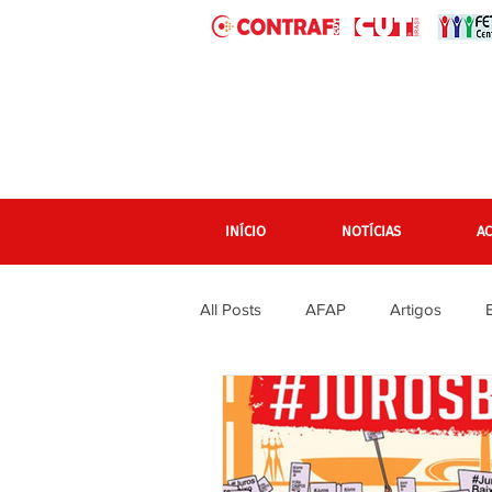
INÍCIO
NOTÍCIAS
A
All Posts
AFAP
Artigos
banner grande pagina inicial
Em destaque Página inicial
F