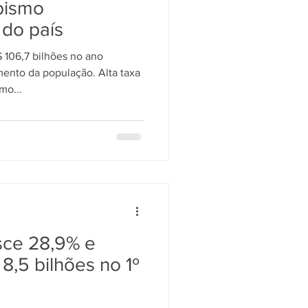
bismo
do país
Santander
Saúde
 106,7 bilhões no ano
ento da população. Alta taxa
mo...
sce 28,9% e
8,5 bilhões no 1º