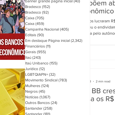
banner grande pagina inicial
(40)
40 posts
2022 expõem a
Bradesco
(152)
152 posts
socioeconômico 
Bradesco
(92)
92 posts
Caixa
(705)
705 posts
Negros
Notícias
Outros Bancos
Santander
Enquanto bancos lucraram R$
Caixa
(459)
459 posts
passado, cresceu o endividam
Campanha Nacional
(405)
405 posts
de juros imposta pelo autôno
Editais
(90)
90 posts
om Deficiência (PCD)
Em destaque Página inicial
(2,342)
2,342 posts
Financiários
(11)
11 posts
Gerais
(955)
955 posts
Itaú
(243)
243 posts
Itaú Unibanco
(155)
155 posts
Jurídico
(12)
12 posts
LGBTQIAPN+
(32)
32 posts
sintrafap
Movimento Sindical
(783)
783 posts
May 16, 2023
2 min read
Mulheres
(124)
124 posts
Lucro do BB cre
Negros
(45)
45 posts
ultrapassa os R$ 
Notícias
(1,067)
1,067 posts
Outros Bancos
(24)
24 posts
trimestre
Santander
(258)
258 posts
Santander
(181)
181 posts