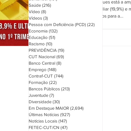
Entre os destaques está a am
Saúde
(216)
216 posts
agricultura familiar (19,9%) e
Vídeo
(8)
8 posts
nos desembolsos para a...
Vídeos
(3)
3 posts
Pessoa com Deficiência (PCD)
(22)
22 posts
Economia
(132)
132 posts
Educação
(51)
51 posts
Racismo
(10)
10 posts
PREVIDÊNCIA
(19)
19 posts
CUT Nacional
(69)
69 posts
Banco Central
(8)
8 posts
Emprego
(148)
148 posts
Contraf-CUT
(744)
744 posts
Formação
(22)
22 posts
Bancos Públicos
(213)
213 posts
Juventude
(7)
7 posts
Diversidade
(30)
30 posts
Em Destaque MAIOR
(2,694)
2,694 posts
Últimas Notícias
(927)
927 posts
Notícias Locais
(147)
147 posts
FETEC-CUT/CN
(47)
47 posts