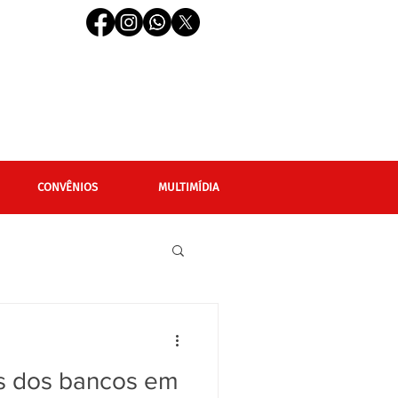
CONVÊNIOS
MULTIMÍDIA
cional
Editais
os dos bancos em
LGBTQIAPN+