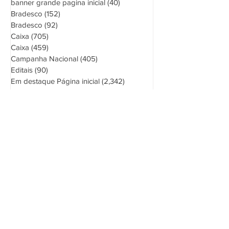
Banco do Brasil
(297)
297 posts
banner grande pagina inicial
(40)
40 posts
Bradesco
(152)
152 posts
Bradesco
(92)
92 posts
Caixa
(705)
705 posts
Caixa
(459)
459 posts
Campanha Nacional
(405)
405 posts
Editais
(90)
90 posts
Em destaque Página inicial
(2,342)
2,342 posts
Financiários
(11)
11 posts
Gerais
(955)
955 posts
Itaú
(243)
243 posts
Itaú Unibanco
(155)
155 posts
Jurídico
(12)
12 posts
LGBTQIAPN+
(32)
32 posts
Movimento Sindical
(783)
783 posts
Mulheres
(124)
124 posts
Negros
(45)
45 posts
Notícias
(1,067)
1,067 posts
Outros Bancos
(24)
24 posts