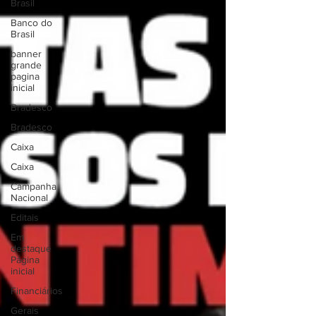
Brasil
Banco do
Brasil
banner
grande
pagina
inicial
Bradesco
Bradesco
Caixa
Caixa
Campanha
Nacional
Editais
Em
destaque
Página
inicial
Financiários
Gerais