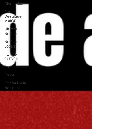
Diversidade
Em
Destaque
MAIOR
Últimas
Notícias
Notícias
Locais
FETEC-
CUT/CN
Previ
Cassi
Conferência
Nacional