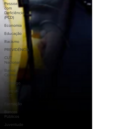
Pessoa
com
Deficiência
(PCD)
Economia
Educação
Racismo
PREVIDÊNCIA
CUT
Nacional
Banco
Central
Emprego
Contraf-
CUT
Formação
Bancos
Públicos
Juventude