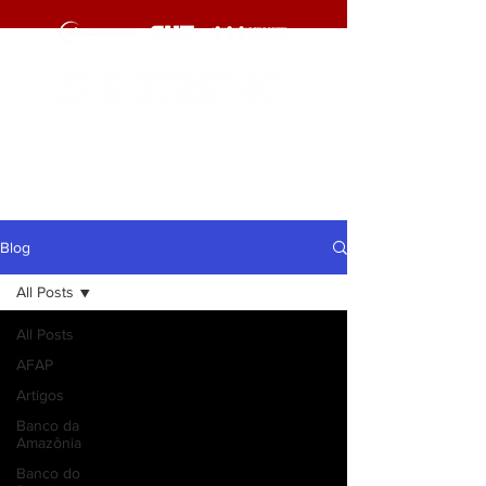
cliqueaqui
cliqueaqui
Blog
All Posts
All Posts
AFAP
Artigos
Banco da
Amazônia
Banco do