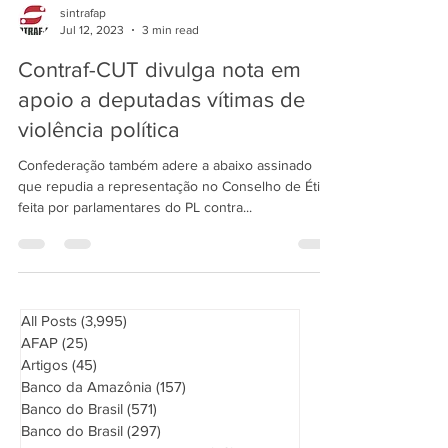
sintrafap
Jul 12, 2023
3 min read
Contraf-CUT divulga nota em
apoio a deputadas vítimas de
violência política
Confederação também adere a abaixo assinado
que repudia a representação no Conselho de Ética
feita por parlamentares do PL contra...
All Posts
(3,995)
3,995 posts
AFAP
(25)
25 posts
Artigos
(45)
45 posts
Banco da Amazônia
(157)
157 posts
Banco do Brasil
(571)
571 posts