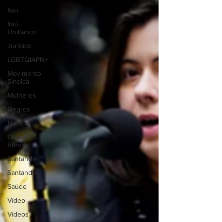
Itaú
Itaú
Unibanco
Jurídico
LGBTQIAPN+
Movimento
Sindical
Mulheres
Negros
Notícias
Outros
Bancos
Santander
Santander
Saúde
Vídeo
Vídeos