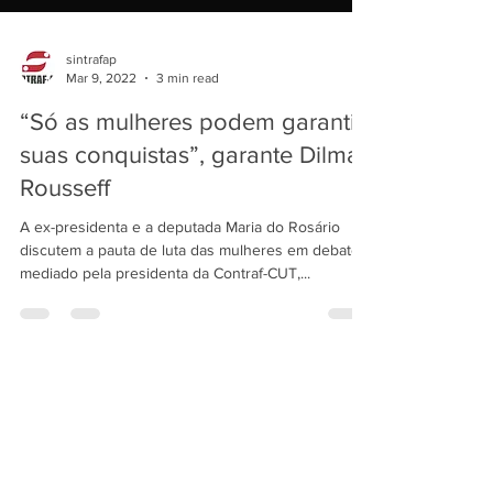
sintrafap
Mar 9, 2022
3 min read
“Só as mulheres podem garantir
suas conquistas”, garante Dilma
Rousseff
A ex-presidenta e a deputada Maria do Rosário
discutem a pauta de luta das mulheres em debate
mediado pela presidenta da Contraf-CUT,...
All Posts
(3,995)
3,995 posts
AFAP
(25)
25 posts
Artigos
(45)
45 posts