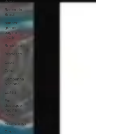
Brasil
Banco do
Brasil
banner
grande
pagina
inicial
Bradesco
Bradesco
Caixa
Caixa
Campanha
Nacional
Editais
Em
destaque
Página
inicial
Financiários
Gerais