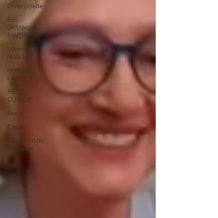
Diversidade
Em
Destaque
MAIOR
Últimas
Notícias
Notícias
Locais
FETEC-
CUT/CN
Previ
Cassi
Conferência
Nacional