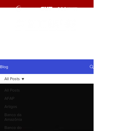
cliqueaqui
cliqueaqui
Blog
All Posts
All Posts
AFAP
Artigos
Banco da
Amazônia
Banco do