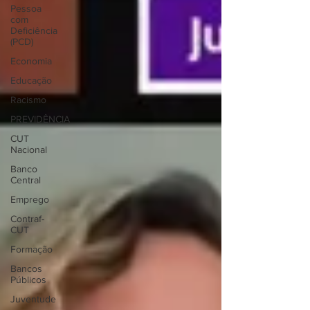
Pessoa
com
Deficiência
(PCD)
Economia
Educação
Racismo
PREVIDÊNCIA
CUT
Nacional
Banco
Central
Emprego
Contraf-
CUT
Formação
Bancos
Públicos
Juventude