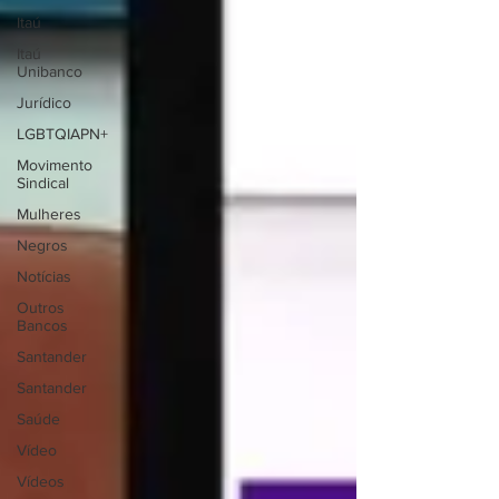
Itaú
Itaú
Unibanco
Jurídico
LGBTQIAPN+
Movimento
Sindical
Mulheres
Negros
Notícias
Outros
Bancos
Santander
Santander
Saúde
Vídeo
Vídeos