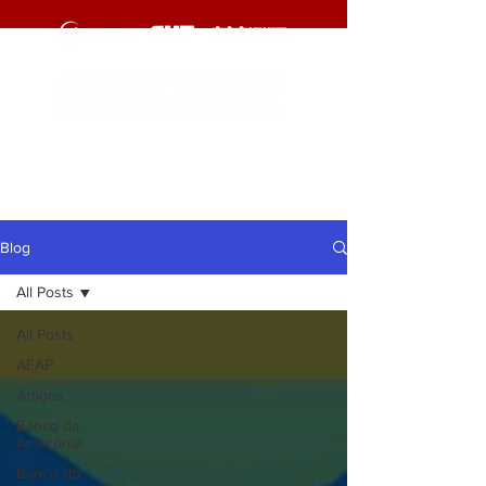
cliqueaqui
cliqueaqui
Blog
All Posts
All Posts
AFAP
Artigos
Banco da
Amazônia
Banco do