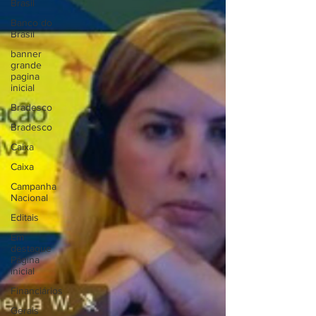
Brasil
Banco do
Brasil
banner
grande
pagina
inicial
Bradesco
Bradesco
Caixa
Caixa
Campanha
Nacional
Editais
Em
destaque
Página
inicial
Financiários
Gerais