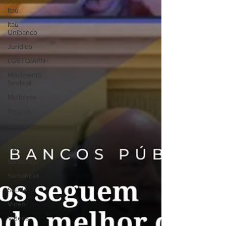
Itaú
Itaú
Unibanco
Jurídico
LGBTQIAPN+
Movimento
Sindical
Mulheres
Negros
Notícias
Outros
Bancos
Santander
Santander
Saúde
Vídeo
Vídeos