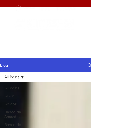
cliqueaqui
cliqueaqui
Blog
All Posts
All Posts
AFAP
Artigos
Banco da
Amazônia
Banco do