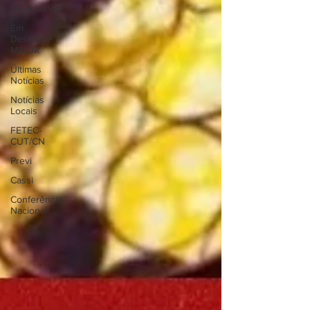
Diversidade
Em
Destaque
MAIOR
Últimas
Notícias
Notícias
Locais
FETEC-
CUT/CN
Previ
Cassi
Conferência
Nacional