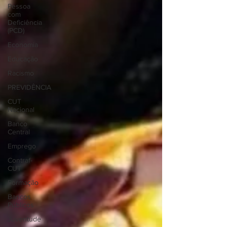
Pessoa
com
Deficiência
(PCD)
Economia
Educação
Racismo
PREVIDÊNCIA
CUT
Nacional
Banco
Central
Emprego
Contraf-
CUT
Formação
Bancos
Públicos
Juventude