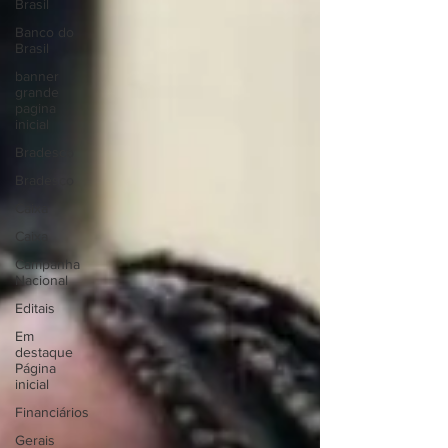
Brasil
Banco do
Brasil
banner
grande
pagina
inicial
Bradesco
Bradesco
Caixa
Caixa
Campanha
Nacional
Editais
Em
destaque
Página
inicial
Financiários
Gerais