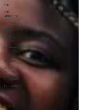
Itaú
Itaú
Unibanco
Jurídico
LGBTQIAPN+
Movimento
Sindical
Mulheres
Negros
Notícias
Outros
Bancos
Santander
Santander
Saúde
Vídeo
Vídeos