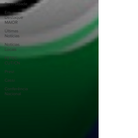
Diversidade
Em
Destaque
MAIOR
Últimas
Notícias
Notícias
Locais
FETEC-
CUT/CN
Previ
Cassi
Conferência
Nacional