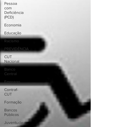
Pessoa
com
Deficiência
(PCD)
Economia
Educação
Racismo
PREVIDÊNCIA
CUT
Nacional
Banco
Central
Emprego
Contraf-
CUT
Formação
Bancos
Públicos
Juventude