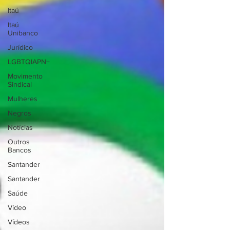
Itaú
Itaú
Unibanco
Jurídico
LGBTQIAPN+
Movimento
Sindical
Mulheres
Negros
Notícias
Outros
Bancos
Santander
Santander
Saúde
Vídeo
Vídeos