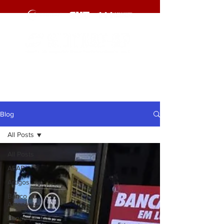
cliqueaqui
cliqueaqui
Blog
All Posts
All Posts
AFAP
Artigos
Banco da
Amazônia
Banco do