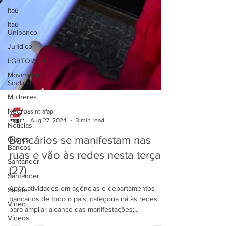
Itaú
Itaú
Unibanco
Jurídico
LGBTQIAPN+
Movimento
Sindical
Mulheres
Negros
Notícias
sintrafap
Aug 27, 2024
3 min read
Outros
Bancos
Bancários se manifestam nas
Santander
ruas e vão às redes nesta terça
Santander
(27)
Saúde
Após atividades em agências e departamentos
Vídeo
bancários de todo o país, categoria irá às redes
Vídeos
para ampliar alcance das manifestações;...