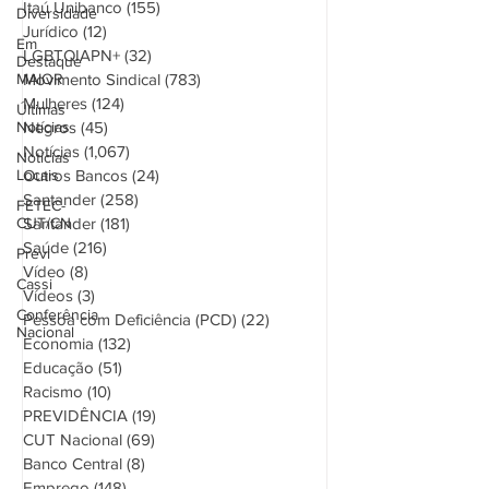
Diversidade
Itaú
(243)
243 posts
Itaú Unibanco
(155)
155 posts
Em
Destaque
Jurídico
(12)
12 posts
MAIOR
LGBTQIAPN+
(32)
32 posts
Últimas
Movimento Sindical
(783)
783 posts
Notícias
Mulheres
(124)
124 posts
Notícias
Negros
(45)
45 posts
Locais
Notícias
(1,067)
1,067 posts
FETEC-
Outros Bancos
(24)
24 posts
CUT/CN
Santander
(258)
258 posts
Previ
Santander
(181)
181 posts
Saúde
(216)
216 posts
Cassi
Vídeo
(8)
8 posts
Conferência
Vídeos
(3)
3 posts
Nacional
Pessoa com Deficiência (PCD)
(22)
22 posts
Economia
(132)
132 posts
Educação
(51)
51 posts
Racismo
(10)
10 posts
PREVIDÊNCIA
(19)
19 posts
CUT Nacional
(69)
69 posts