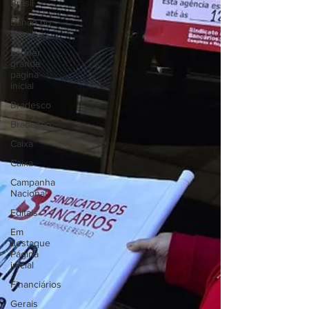
Brasil
Banco do
Brasil
banner
grande
pagina
inicial
Bradesco
Bradesco
Caixa
Caixa
Campanha
Nacional
Editais
Em
destaque
Página
inicial
Financiários
Gerais