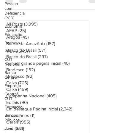
Pessoa
com
Deficiência
(PCD)
Economia
All Posts
(3,995)
3,995 posts
Educação
AFAP
(25)
25 posts
Racismo
Artigos
(45)
45 posts
PREVIDÊNCIA
Banco da Amazônia
(157)
157 posts
Banco do Brasil
(571)
571 posts
CUT
Nacional
Banco do Brasil
(297)
297 posts
banner grande pagina inicial
(40)
40 posts
Banco
Central
Bradesco
(152)
152 posts
Bradesco
(92)
92 posts
Emprego
Caixa
(705)
705 posts
Contraf-
Caixa
(459)
459 posts
CUT
Campanha Nacional
(405)
405 posts
Formação
Editais
(90)
90 posts
Bancos
Em destaque Página inicial
(2,342)
2,342 posts
Públicos
Financiários
(11)
11 posts
Juventude
Gerais
(955)
955 posts