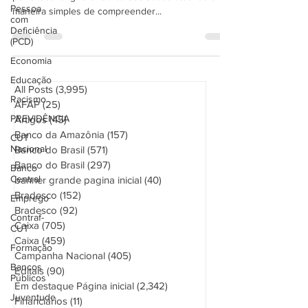
Pessoa
por criticar a ignorância da sociedade atual de uma
com
maneira simples de compreender...
Deficiência
(PCD)
Economia
Educação
Racismo
All Posts
(3,995)
3,995 posts
AFAP
(25)
25 posts
PREVIDÊNCIA
Artigos
(45)
45 posts
CUT
Banco da Amazônia
(157)
157 posts
Nacional
Banco do Brasil
(571)
571 posts
Banco
Banco do Brasil
(297)
297 posts
Central
banner grande pagina inicial
(40)
40 posts
Emprego
Bradesco
(152)
152 posts
Contraf-
Bradesco
(92)
92 posts
CUT
Caixa
(705)
705 posts
Formação
Caixa
(459)
459 posts
Bancos
Campanha Nacional
(405)
405 posts
Públicos
Editais
(90)
90 posts
Juventude
Em destaque Página inicial
(2,342)
2,342 posts