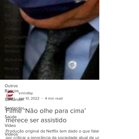
Itaú
Itaú
Unibanco
Jurídico
LGBTQIAPN+
Movimento
Sindical
Mulheres
Negros
Notícias
Outros
Bancos
sintrafap
Santander
Jan 10, 2022
4 min read
Santander
Filme ‘Não olhe para cima’
Saúde
merece ser assistido
Vídeo
Vídeos
Produção original da Netflix tem dado o que falar