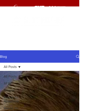
cliqueaqui
cliqueaqui
Blog
All Posts
All Posts
AFAP
Artigos
Banco da
Amazônia
Banco do