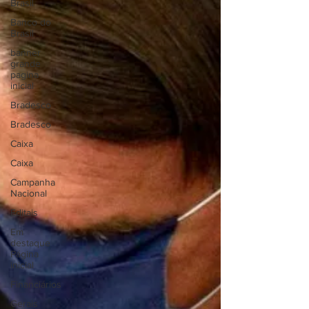
Brasil
Banco do
Brasil
banner
grande
pagina
inicial
Bradesco
Bradesco
Caixa
Caixa
Campanha
Nacional
Editais
Em
destaque
Página
inicial
Financiários
Gerais