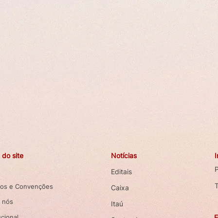
do site
Notícias
P
Editais
os e Convenções
Caixa
 nós
Itaú
ucional
E