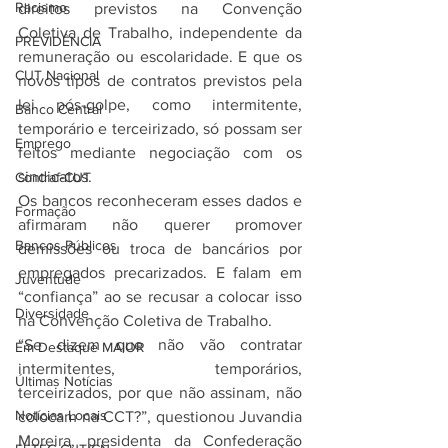
Racismo
direitos previstos na Convenção 
Coletiva de Trabalho, independente da 
PREVIDÊNCIA
remuneração ou escolaridade. E que os 
CUT Nacional
novos tipos de contratos previstos pela 
lei pós-golpe, como intermitente, 
Banco Central
temporário e terceirizado, só possam ser 
Emprego
feitos mediante negociação com os 
sindicatos.
Contraf-CUT
Os bancos reconheceram esses dados e 
Formação
afirmaram não querer promover 
Bancos Públicos
demissões ou troca de bancários por 
empregados precarizados. E falam em 
Juventude
“confiança” ao se recusar a colocar isso 
Diversidade
na Convenção Coletiva de Trabalho.
“Se dizem que não vão contratar 
Em Destaque MAIOR
intermitentes, temporários, 
Últimas Notícias
terceirizados, por que não assinam, não 
Notícias Locais
colocam na CCT?”, questionou Juvandia 
Moreira, presidenta da Confederação 