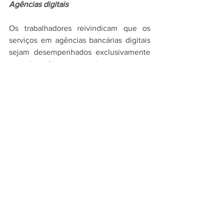
Agências digitais
Os trabalhadores reivindicam que os 
serviços em agências bancárias digitais 
sejam desempenhados exclusivamente 
por bancários, visando garantir a 
qualidade de atendimento e proteção 
do sigilo bancário. Também querem que 
sejam respeitadas jornada e pausas para 
refeição e descanso de forma a proteger 
a saúde e evitar sobrecarga de trabalho. 
O Comando cobrou ainda o livre acesso 
dos dirigentes sindicais a essas 
unidades. A solicitação será analisada 
pela Fenaban, que dará resposta em 
uma nova rodada de negociação.
Homologação
O ato homologatório deve ser realizado 