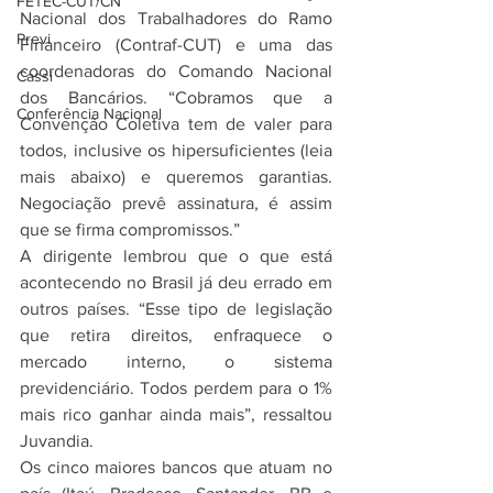
FETEC-CUT/CN
Nacional dos Trabalhadores do Ramo 
Previ
Financeiro (Contraf-CUT) e uma das 
coordenadoras do Comando Nacional 
Cassi
dos Bancários. “Cobramos que a 
Conferência Nacional
Convenção Coletiva tem de valer para 
todos, inclusive os hipersuficientes (leia 
mais abaixo) e queremos garantias. 
Negociação prevê assinatura, é assim 
que se firma compromissos.”
A dirigente lembrou que o que está 
acontecendo no Brasil já deu errado em 
outros países. “Esse tipo de legislação 
que retira direitos, enfraquece o 
mercado interno, o sistema 
previdenciário. Todos perdem para o 1% 
mais rico ganhar ainda mais”, ressaltou 
Juvandia.
Os cinco maiores bancos que atuam no 