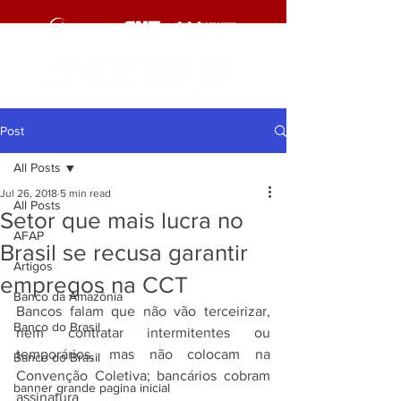
Post
All Posts
Jul 26, 2018
5 min read
All Posts
Setor que mais lucra no
AFAP
Brasil se recusa garantir
Artigos
empregos na CCT
Banco da Amazônia
Bancos falam que não vão terceirizar, 
Banco do Brasil
nem contratar intermitentes ou 
temporários, mas não colocam na 
Banco do Brasil
Convenção Coletiva; bancários cobram 
banner grande pagina inicial
assinatura