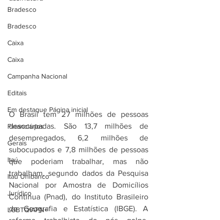
Bradesco
Bradesco
Caixa
Caixa
Campanha Nacional
Editais
Em destaque Página inicial
O Brasil tem 27 milhões de pessoas 
desocupadas. São 13,7 milhões de 
Financiários
desempregados, 6,2 milhões de 
Gerais
subocupados e 7,8 milhões de pessoas 
Itaú
que poderiam trabalhar, mas não 
trabalham, segundo dados da Pesquisa 
Itaú Unibanco
Nacional por Amostra de Domicílios 
Jurídico
Contínua (Pnad), do Instituto Brasileiro 
de Geografia e Estatística (IBGE). A 
LGBTQIAPN+