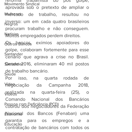
reforma trabalhista do pós golpe, 
Movimento Sindical
aprovada sob o pretexto de ampliar o 
Mulheres
mercado de trabalho, resultou no 
inverso: um em cada quatro brasileiros 
Negros
procuram trabalho e não conseguem. 
Notícias
Muitos empregados perdem direitos.
Os bancos, exímios apoiadores do 
Outros Bancos
golpe, colaboram fortemente para esse 
Santander
cenário que agrava a crise no Brasil. 
Desde 2016, eliminaram 40 mil postos 
Santander
de trabalho bancário.
Saúde
Por isso, na quarta rodada de 
Vídeo
negociação da Campanha 2018, 
realizada na quarta-feira (25), o 
Vídeos
Comando Nacional dos Bancários 
Pessoa com Deficiência (PCD)
cobrou dos negociadores da Federação 
Nacional dos Bancos (Fenaban) uma 
Economia
garantia para os empregos e a 
Educação
contratação de bancários com todos os 