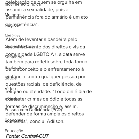
celebração de quem se orgulha em 
Movimento Sindical
assumir a sexualidade, pois a 
Mulheres
permanência fora do armário é um ato 
de resistência”.
Negros
Notícias
Além de levantar a bandeira pelo 
Outros Bancos
reconhecimento dos direitos civis da 
comunidade LGBTQIA+, a data serve 
Santander
também para refletir sobre toda forma 
Santander
de preconceito e o enfrentamento à 
violência contra qualquer pessoa por 
Saúde
questões raciais, de deficiência, de 
Vídeo
religião ou até idade. “Todo dia é dia de 
combater crimes de ódio e todas as 
Vídeos
formas de discriminação e, assim, 
Pessoa com Deficiência (PCD)
defender de forma ampla os direitos 
Economia
humanos”, conclui Adilson.
Educação
Fonte: Contraf-CUT