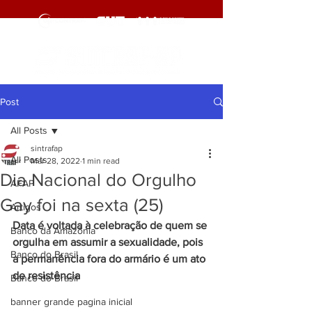
Post
All Posts
sintrafap
All Posts
Mar 28, 2022
1 min read
Dia Nacional do Orgulho
AFAP
Gay foi na sexta (25)
Artigos
Data é voltada à celebração de quem se 
Banco da Amazônia
orgulha em assumir a sexualidade, pois 
Banco do Brasil
a permanência fora do armário é um ato 
de resistência
Banco do Brasil
banner grande pagina inicial