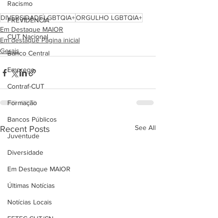
Racismo
DIVERSIDADE
LGBTQIA+
ORGULHO LGBTQIA+
PREVIDÊNCIA
Em Destaque MAIOR
CUT Nacional
Em destaque Página inicial
Gerais
Banco Central
Emprego
Contraf-CUT
Formação
Bancos Públicos
See All
Recent Posts
Juventude
Diversidade
Em Destaque MAIOR
Últimas Notícias
Notícias Locais