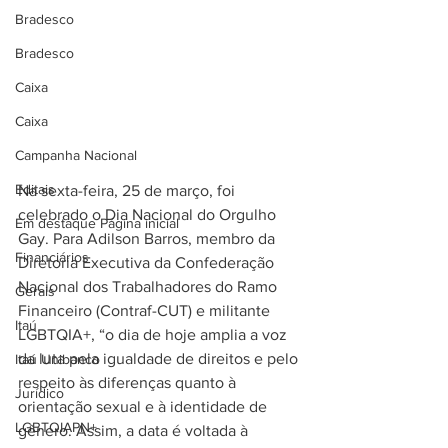
Bradesco
Bradesco
Caixa
Caixa
Campanha Nacional
Editais
Na sexta-feira, 25 de março, foi 
celebrado o Dia Nacional do Orgulho 
Em destaque Página inicial
Gay. Para Adilson Barros, membro da 
Financiários
Diretoria Executiva da Confederação 
Nacional dos Trabalhadores do Ramo 
Gerais
Financeiro (Contraf-CUT) e militante 
Itaú
LGBTQIA+, “o dia de hoje amplia a voz 
da luta pela igualdade de direitos e pelo 
Itaú Unibanco
respeito às diferenças quanto à 
Jurídico
orientação sexual e à identidade de 
LGBTQIAPN+
gênero. Assim, a data é voltada à 