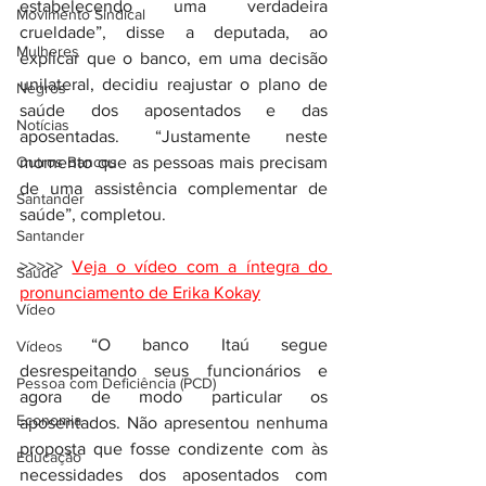
estabelecendo uma verdadeira 
Movimento Sindical
crueldade”, disse a deputada, ao 
Mulheres
explicar que o banco, em uma decisão 
unilateral, decidiu reajustar o plano de 
Negros
saúde dos aposentados e das 
Notícias
aposentadas. “Justamente neste 
Outros Bancos
momento que as pessoas mais precisam 
de uma assistência complementar de 
Santander
saúde”, completou.
Santander
>>>>> 
Veja o vídeo com a íntegra do 
Saúde
pronunciamento de Erika Kokay
Vídeo
	“O banco Itaú segue 
Vídeos
desrespeitando seus funcionários e 
Pessoa com Deficiência (PCD)
agora de modo particular os 
Economia
aposentados. Não apresentou nenhuma 
proposta que fosse condizente com às 
Educação
necessidades dos aposentados com 