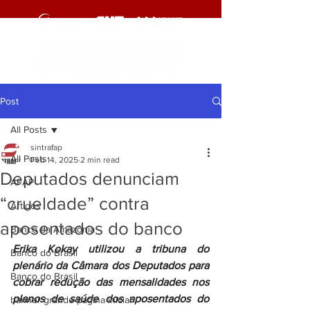
Post
All Posts
sintrafap
All Posts
Feb 14, 2025
2 min read
Deputados denunciam
AFAP
“crueldade” contra
Artigos
aposentados do banco
Banco da Amazônia
Erika Kokay utilizou a tribuna do 
Banco do Brasil
plenário da Câmara dos Deputados para 
Banco do Brasil
cobrar redução das mensalidades nos 
planos de saúde dos aposentados do 
banner grande pagina inicial