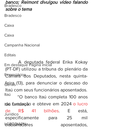
banco; Reimont divulgou vídeo falando 
Bradesco
sobre o tema
Bradesco
Caixa
Caixa
Campanha Nacional
Editais
	A deputada federal Erika Kokay 
Em destaque Página inicial
(PT-DF) utilizou a tribuna do plenário da 
Financiários
Câmara dos Deputados, nesta quinta-
feira (13), para denunciar o descaso do 
Gerais
Itaú com seus funcionários aposentados.
Itaú
	“O banco Itaú completa 100 anos 
de fundação e obteve em 2024 
o lucro 
Itaú Unibanco
de R$ 41 bilhões
. E está, 
Jurídico
especificamente para 25 mil 
LGBTQIAPN+
trabalhadores aposentados, 