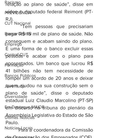
Racismo
relação ao plano de saúde”, disse em 
vídeo o deputado federal Reimont (PT-
PREVIDÊNCIA
RJ).
CUT Nacional
	“Tem pessoas que precisariam 
Banco Central
pagar R$ 15 mil de plano de saúde. Não 
conseguem e acabam saindo do plano. 
Emprego
É uma forma de o banco excluir essas 
Contraf-CUT
pessoas e acabar com o plano para 
aposentados. Um banco que lucrou R$ 
Formação
41 bilhões não tem necessidade de 
Bancos Públicos
romper um acordo de 20 anos e deixar 
quem ajudou na sua construção sem o 
Juventude
plano de saúde”, disse o deputado 
Diversidade
estadual Luiz Claudio Marcolino (PT-SP) 
Em Destaque MAIOR
em discurso na tribuna do plenário da 
Assembleia Legislativa do Estado de São 
Últimas Notícias
Paulo.
Notícias Locais
	Para a coordenadora da Comissão 
de Organização dos Empregados (COE), 