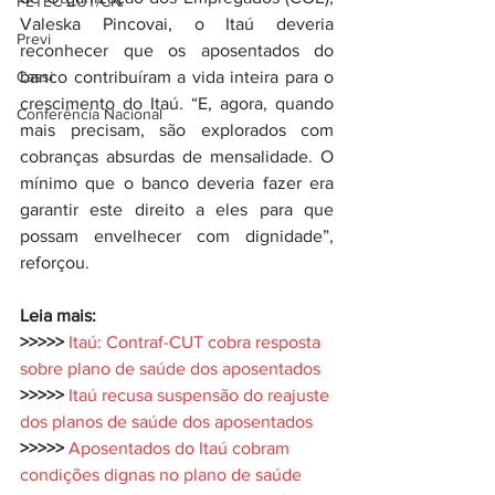
FETEC-CUT/CN
Valeska Pincovai, o Itaú deveria 
Previ
reconhecer que os aposentados do 
Cassi
banco contribuíram a vida inteira para o 
crescimento do Itaú. “E, agora, quando 
Conferência Nacional
mais precisam, são explorados com 
cobranças absurdas de mensalidade. O 
mínimo que o banco deveria fazer era 
garantir este direito a eles para que 
possam envelhecer com dignidade”, 
reforçou.
Leia mais:
>>>>>
Itaú: Contraf-CUT cobra resposta 
sobre plano de saúde dos aposentados
>>>>>
Itaú recusa suspensão do reajuste 
dos planos de saúde dos aposentados
>>>>>
Aposentados do Itaú cobram 
condições dignas no plano de saúde