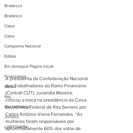
Bradesco
Bradesco
Caixa
Caixa
Campanha Nacional
Editais
Em destaque Página inicial
Financiários
A presidenta da Confederação Nacional 
dos Trabalhadores do Ramo Financeiro 
Gerais
(Contraf-CUT), Juvandia Moreira, 
Itaú
criticou a troca na presidência da Caixa 
Itaú Unibanco
Econômica Federal de Rita Serrano por 
Carlos Antônio Vieira Fernandes. “As 
Jurídico
mulheres foram responsáveis por 
LGBTQIAPN+
aproximadamente 60% dos votos de 