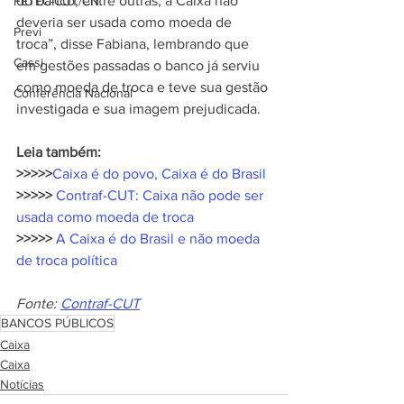
do banco, entre outras, a Caixa não 
FETEC-CUT/CN
deveria ser usada como moeda de 
Previ
troca”, disse Fabiana, lembrando que 
Cassi
em gestões passadas o banco já serviu 
como moeda de troca e teve sua gestão 
Conferência Nacional
investigada e sua imagem prejudicada.
Leia também:
>>>>>
Caixa é do povo, Caixa é do Brasil
>>>>> 
Contraf-CUT: Caixa não pode ser 
usada como moeda de troca
>>>>> 
A Caixa é do Brasil e não moeda 
de troca política
Fonte: 
Contraf-CUT
BANCOS PÚBLICOS
Caixa
Caixa
Notícias