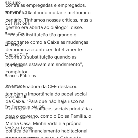
Racismo
contra as empregadas e empregados, 
Rita vinha tentando mudar e melhorar o 
PREVIDÊNCIA
cenário. Tínhamos nossas críticas, mas a 
CUT Nacional
gestão era aberta ao diálogo”, disse. 
Banco Central
“Em uma instituição tão grande e 
importante como a Caixa as mudanças 
Emprego
demoram a acontecer. Infelizmente 
Contraf-CUT
ocorreu a substituição quando as 
mudanças estavam em andamento”, 
Formação
completou.
Bancos Públicos
Juventude
A coordenadora da CEE destacou 
também a importância do papel social 
Diversidade
da Caixa. “Para que não haja risco na 
Em Destaque MAIOR
execução de políticas sociais prioritárias 
para o governo, como o Bolsa Família, o 
Últimas Notícias
Minha Casa, Minha Vida e a própria 
Notícias Locais
política de financiamento habitacional 