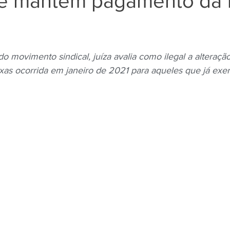
 e mantém pagamento da 
Negros
Notícias
Outros Bancos
Santander
o movimento sindical, juíza avalia como ilegal a alteraçã
as ocorrida em janeiro de 2021 para aqueles que já exe
om Deficiência (PCD)