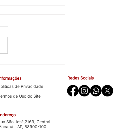
cobra avanços em saúde
ndições de trabalho na
ira negociação específica
Redes Sociais
Informações
o Santander
olíticas de Privacidade
Termos de Uso do Site
ndereço
Rua São José,2169, Central
Macapá - AP, 68900-100