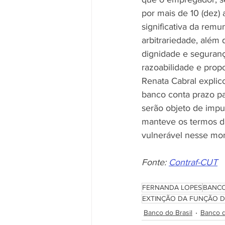
por mais de 10 (dez) 
significativa da rem
arbitrariedade, além
dignidade e seguranç
razoabilidade e propo
Renata Cabral explic
banco conta prazo pa
serão objeto de impu
manteve os termos da
vulnerável nesse mo
Fonte: 
Contraf-CUT
FERNANDA LOPES
BANCO
EXTINÇÃO DA FUNÇÃO D
Banco do Brasil
Banco d