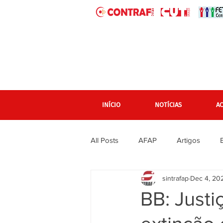
INÍCIO
NOTÍCIAS
A
All Posts
AFAP
Artigos
sintrafap
Dec 4, 20
banner grande pagina inicial
BB: Justi
Em destaque Página inicial
F