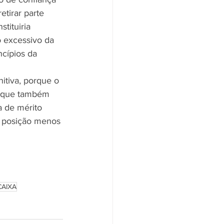
etirar parte 
tituiria 
 excessivo da 
cípios da 
itiva, porque o 
, que também 
a de mérito 
a posição menos 
CAIXA