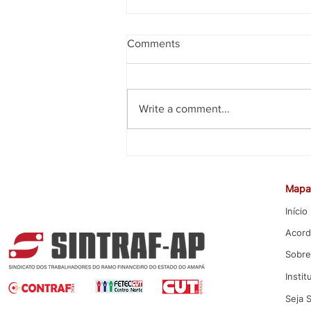
Comments
Write a comment...
CEE rejeita proposta da Caixa
para Promoção por Mérito
Mapa 
Início
Acord
Sobre
Instit
Seja 