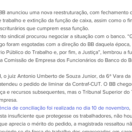
 BB anunciou uma nova reestruturação, com fechamento d
 trabalho e extinção da função de caixa, assim como o fi
 escriturários que cumprem essa função.
o sindical procurou negociar a situação com o banco. “
logo foram esgotadas com a direção do BB daquela época,
o Público do Trabalho e, por fim, a Justiça”, lembrou a fu
a Comissão de Empresa dos Funcionários do Banco do Bra
, o juiz Antonio Umberto de Souza Junior, da 6ª Vara da 
, atendeu o pedido de liminar da Contraf-CUT. O BB chego
 e recursos subsequentes, mas o Tribunal Superior do T
mpresa.
ência de conciliação foi realizada no dia 10 de novembro
,
ta insuficiente que protegesse os trabalhadores, não ho
que aprecia o mérito do pedido, a magistrada ressaltou nã
ervindo-se da força de trabalho dos empregados em carg