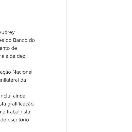
 Audrey 
res do Banco do 
ento de 
mais de dez 
ração Nacional 
ilateral da 
nclui ainda 
a gratificação 
a trabalhista 
do escritório 