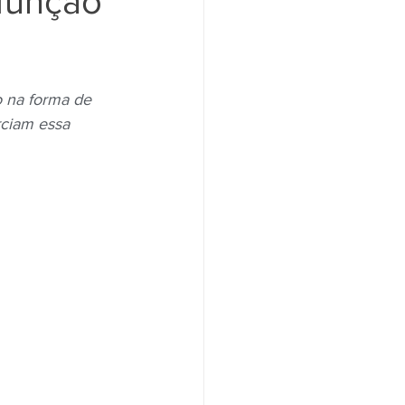
função
Santander
Saúde
o na forma de 
rciam essa 