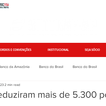
CORDOS E CONVENÇÕES
INSTITUCIONAL
SEJA SÓCIO
Banco da Amazônia
Banco do Brasil
Banco do Brasil
023
2 min read
Bradesco
Bradesco
Caixa
Caixa
Campanha Na
eduziram mais de 5.300 p
inanciários
Gerais
Itaú
Itaú Unibanco
Jurídico