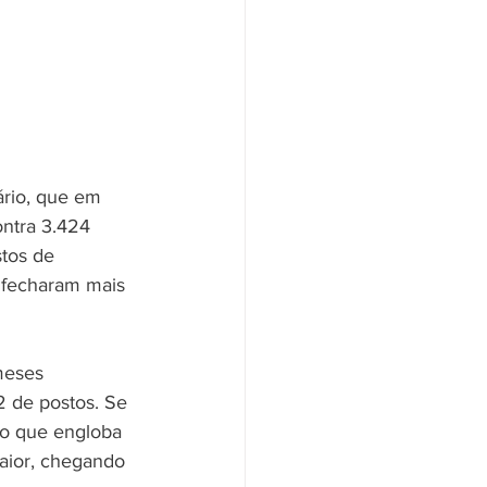
rio, que em 
ontra 3.424 
tos de 
 fecharam mais 
meses 
 de postos. Se 
ão que engloba 
maior, chegando 