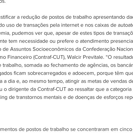
os.
stificar a redução de postos de trabalho apresentando d
 uso de transações pela internet e nos caixas de autoat
mia, pudemos ver que, apesar de estes tipos de transaç
nte tem necessidade ou prefere o atendimento presencia
io de Assuntos Socioeconômicos da Confederação Nacion
o Financeiro (Contraf-CUT), Walcir Previtale. “O resultad
 trabalho, somada ao fechamento de agências, os bancár
dos ficam sobrecarregados e adoecem, porque têm que
dia a dia e, ao mesmo tempo, atingir as metas de vendas d
 o dirigente da Contraf-CUT ao ressaltar que a categoria 
king de transtornos mentais e de doenças de esforços repe
amentos de postos de trabalho se concentraram em cinco