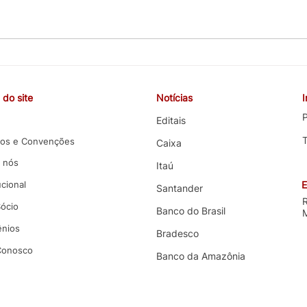
CEBB cobra valorização da
COE 
carreira, melhorias nas
e co
funções e melhores condições
terce
do site
Notícias
de trabalho em negociação
com 
com o Banco do Brasil
P
Editais
os e Convenções
Caixa
 nós
Itaú
ucional
E
Santander
Sócio
Banco do Brasil
nios
Bradesco
 Conosco
Banco da Amazônia