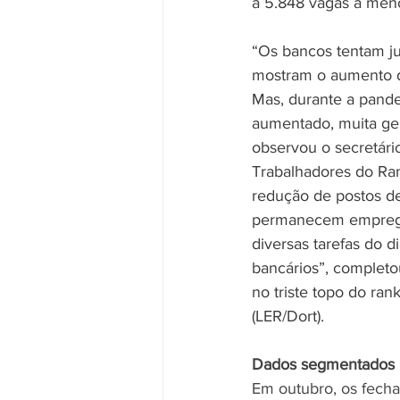
a 5.848 vagas a men
“Os bancos tentam ju
mostram o aumento do
Mas, durante a pande
aumentado, muita ge
observou o secretár
Trabalhadores do Ram
redução de postos de
permanecem emprega
diversas tarefas do 
bancários”, completou
no triste topo do ran
(LER/Dort).
Dados segmentados
Em outubro, os fech