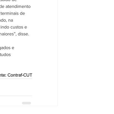
 de atendimento 
terminais de 
do, na 
indo custos e 
iores”, disse.
gados e 
tudos 
nte: Contraf-CUT