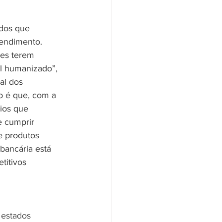
ados que 
endimento. 
ões terem 
l humanizado”, 
al dos 
o é que, com a 
ios que 
 cumprir 
e produtos 
bancária está 
titivos 
 estados 