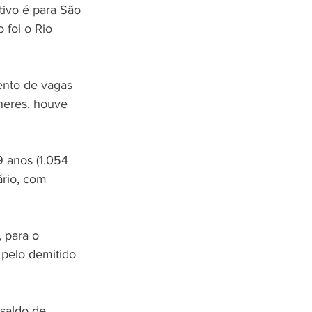
tivo é para São 
 foi o Rio 
nto de vagas 
heres, houve 
9 anos (1.054 
ário, com 
 para o 
pelo demitido 
saldo de 