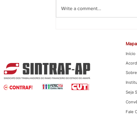
Write a comment...
CEE rejeita proposta da Caixa
para Promoção por Mérito
Mapa 
Início
Acord
Sobre
Instit
Seja 
Convê
Fale