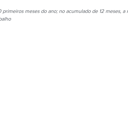
10 primeiros meses do ano; no acumulado de 12 meses, a
balho
Negros
Notícias
Outros Bancos
Santander
om Deficiência (PCD)