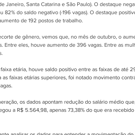
de Janeiro, Santa Catarina e São Paulo). O destaque nega
 82% do saldo negativo (-196 vagas). O destaque positivo
aumento de 192 postos de trabalho.
corte de gênero, vemos que, no mês de outubro, o aume
s. Entre eles, houve aumento de 396 vagas. Entre as mul
s.
ixa etária, houve saldo positivo entre as faixas de até 2
a as faixas etárias superiores, foi notado movimento contr
agas.
eração, os dados apontam redução do salário médio que,
egou a R$ 5.564,98, apenas 73,38% do que era recebido 
tante analisar os dados para entender a movimentação do 