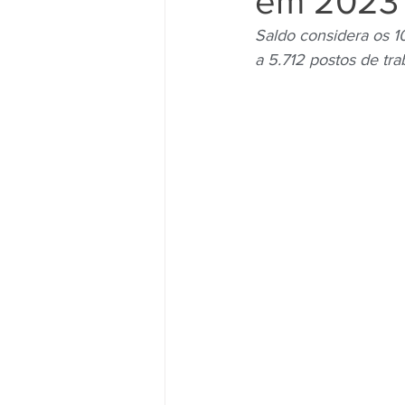
em 2023
Saldo considera os 
a 5.712 postos de tra
Movimento Sindical
Mulheres
Vídeo
Vídeos
Pessoa c