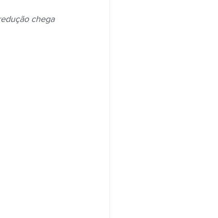
 redução chega 
Santander
Saúde