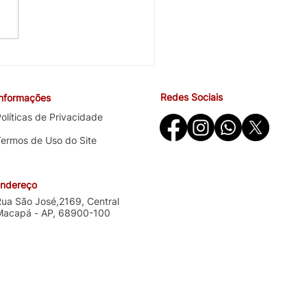
cobra avanços em saúde
ndições de trabalho na
ira negociação específica
Redes Sociais
Informações
o Santander
olíticas de Privacidade
Termos de Uso do Site
ndereço
Rua São José,2169, Central
Macapá - AP, 68900-100