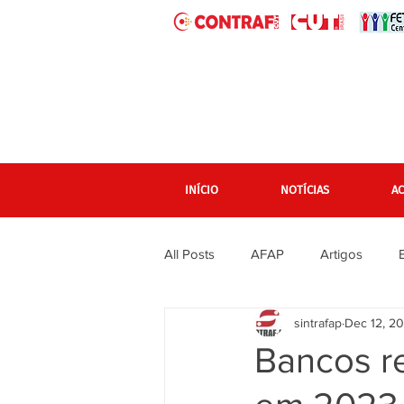
INÍCIO
NOTÍCIAS
A
All Posts
AFAP
Artigos
sintrafap
Dec 12, 2
banner grande pagina inicial
Bancos r
Em destaque Página inicial
F