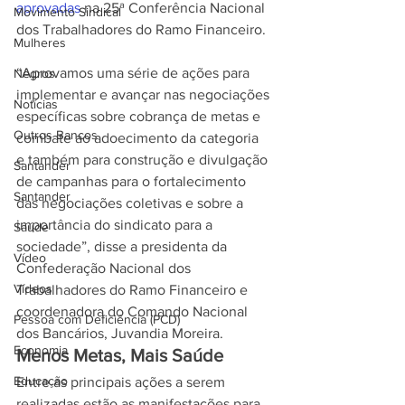
aprovadas
 na 25ª Conferência Nacional 
Movimento Sindical
dos Trabalhadores do Ramo Financeiro.
Mulheres
“Aprovamos uma série de ações para 
Negros
implementar e avançar nas negociações 
Notícias
específicas sobre cobrança de metas e 
Outros Bancos
combate ao adoecimento da categoria 
e também para construção e divulgação 
Santander
de campanhas para o fortalecimento 
Santander
das negociações coletivas e sobre a 
importância do sindicato para a 
Saúde
sociedade”, disse a presidenta da 
Vídeo
Confederação Nacional dos 
Vídeos
Trabalhadores do Ramo Financeiro e 
coordenadora do Comando Nacional 
Pessoa com Deficiência (PCD)
dos Bancários, Juvandia Moreira.
Economia
Menos Metas, Mais Saúde
Educação
Entre as principais ações a serem 
realizadas estão as manifestações para 