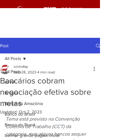
Post
All Posts
sintrafap
All Posts
Sep 28, 2023
4 min read
Bancários cobram
AFAP
negociação efetiva sobre
Artigos
metas
Banco da Amazônia
Updated:
Oct 2, 2023
Banco do Brasil
Tema está previsto na Convenção 
Banco do Brasil
Coletiva de Trabalho (CCT) da 
categoria, mas alguns bancos sequer 
banner grande pagina inicial