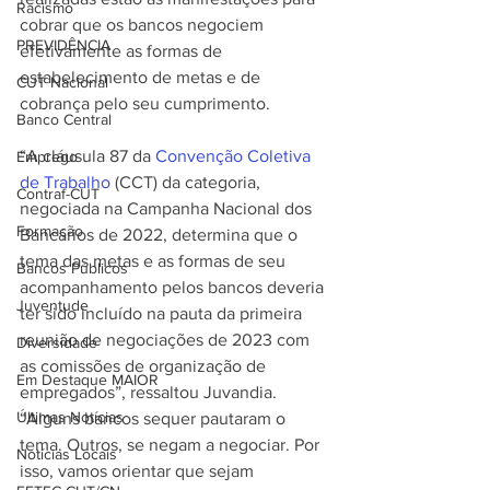
Racismo
cobrar que os bancos negociem 
PREVIDÊNCIA
efetivamente as formas de 
estabelecimento de metas e de 
CUT Nacional
cobrança pelo seu cumprimento.
Banco Central
“A cláusula 87 da 
Convenção Coletiva 
Emprego
de Trabalho
 (CCT) da categoria, 
Contraf-CUT
negociada na Campanha Nacional dos 
Formação
Bancários de 2022, determina que o 
tema das metas e as formas de seu 
Bancos Públicos
acompanhamento pelos bancos deveria 
Juventude
ter sido incluído na pauta da primeira 
reunião de negociações de 2023 com 
Diversidade
as comissões de organização de 
Em Destaque MAIOR
empregados”, ressaltou Juvandia. 
Últimas Notícias
“Alguns bancos sequer pautaram o 
tema. Outros, se negam a negociar. Por 
Notícias Locais
isso, vamos orientar que sejam 