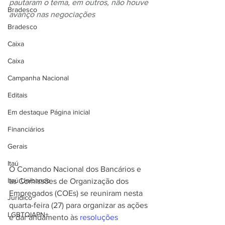
pautaram o tema, em outros, não houve 
Bradesco
avanço nas negociações
Bradesco
Caixa
Caixa
Campanha Nacional
Editais
Em destaque Página inicial
Financiários
Gerais
Itaú
O Comando Nacional dos Bancários e 
Itaú Unibanco
as Comissões de Organização dos 
Empregados (COEs) se reuniram nesta 
Jurídico
quarta-feira (27) para organizar as ações 
LGBTQIAPN+
e dar andamento às 
resoluções 