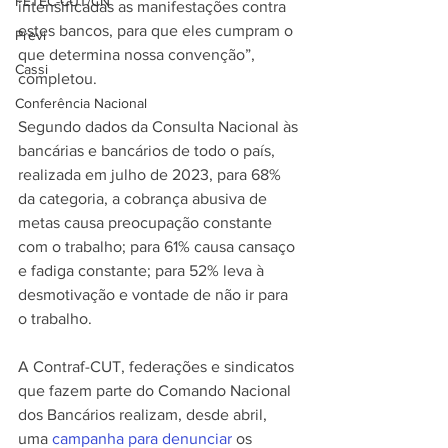
FETEC-CUT/CN
intensificadas as manifestações contra 
estes bancos, para que eles cumpram o 
Previ
que determina nossa convenção”, 
Cassi
completou.
Conferência Nacional
Segundo dados da Consulta Nacional às 
bancárias e bancários de todo o país, 
realizada em julho de 2023, para 68% 
da categoria, a cobrança abusiva de 
metas causa preocupação constante 
com o trabalho; para 61% causa cansaço 
e fadiga constante; para 52% leva à 
desmotivação e vontade de não ir para 
o trabalho.
A Contraf-CUT, federações e sindicatos 
que fazem parte do Comando Nacional 
dos Bancários realizam, desde abril, 
uma 
campanha para denunciar
 os 