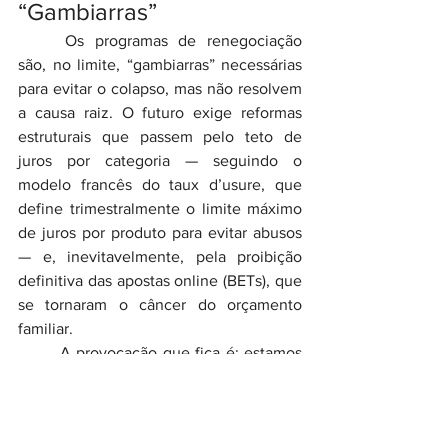
“Gambiarras”
	Os programas de renegociação 
são, no limite, “gambiarras” necessárias 
para evitar o colapso, mas não resolvem 
a causa raiz. O futuro exige reformas 
estruturais que passem pelo teto de 
juros por categoria — seguindo o 
modelo francês do taux d’usure, que 
define trimestralmente o limite máximo 
de juros por produto para evitar abusos 
— e, inevitavelmente, pela proibição 
definitiva das apostas online (BETs), que 
se tornaram o câncer do orçamento 
familiar.
	A provocação que fica é: estamos 
prontos para enfrentar o lobby do 
spread 
abusivo e a epidemia das apostas, ou 
continuaremos reféns de ciclos infinitos 