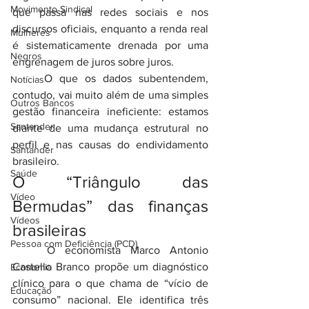
Movimento Sindical
que passa nas redes sociais e nos 
discursos oficiais, enquanto a renda real 
Mulheres
é sistematicamente drenada por uma 
Negros
engrenagem de juros sobre juros.
	O que os dados subentendem, 
Notícias
contudo, vai muito além de uma simples 
Outros Bancos
gestão financeira ineficiente: estamos 
Santander
diante de uma mudança estrutural no 
perfil e nas causas do endividamento 
Santander
brasileiro.
Saúde
O “Triângulo das 
Vídeo
Bermudas” das finanças 
Vídeos
brasileiras
Pessoa com Deficiência (PCD)
	O economista Marco Antonio 
Castello Branco propõe um diagnóstico 
Economia
clínico para o que chama de “vício de 
Educação
consumo” nacional. Ele identifica três 