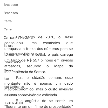
Bradesco
Bradesco
Caixa
Caixa
	Em março de 2026, o Brasil 
Campanha Nacional
consolidou uma estatística que 
Editais
ultrapassa a frieza dos números para se 
Em destaque Página inicial
tornar um drama social: o país carrega 
um fardo de R$ 557 bilhões em dívidas 
Financiários
atrasadas, segundo o Mapa da 
Gerais
Inadimplência da Serasa.
	Para o cidadão comum, esse 
Itaú
montante não é apenas um dado 
Itaú Unibanco
macroeconômico, mas o custo invisível 
Jurídico
de uma sobrevivência asfixiada.
	É a angústia de se sentir um 
LGBTQIAPN+
“figurante em um filme de prosperidade” 