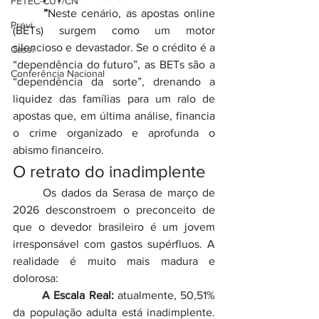
FETEC-CUT/CN
	”
Neste cenário, as apostas online 
Previ
(BETs) surgem como um motor 
silencioso e devastador. Se o crédito é a 
Cassi
“dependência do futuro”, as BETs são a 
Conferência Nacional
“dependência da sorte”, drenando a 
liquidez das famílias para um ralo de 
apostas que, em última análise, financia 
o crime organizado e aprofunda o 
abismo financeiro.
O retrato do inadimplente
	Os dados da Serasa de março de 
2026 desconstroem o preconceito de 
que o devedor brasileiro é um jovem 
irresponsável com gastos supérfluos. A 
realidade é muito mais madura e 
dolorosa:
	A Escala Real:
 atualmente, 50,51% 
da população adulta está inadimplente. 