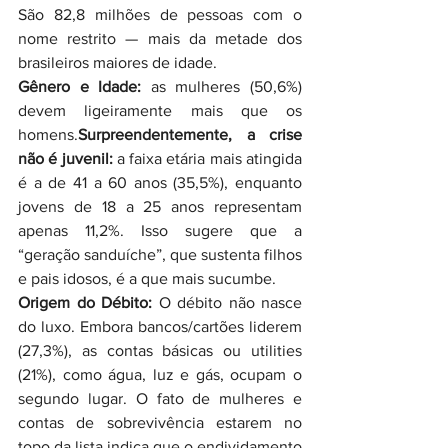
São 82,8 milhões de pessoas com o 
nome restrito — mais da metade dos 
brasileiros maiores de idade.
Gênero e Idade: 
as mulheres (50,6%) 
devem ligeiramente mais que os 
homens.
Surpreendentemente, a crise 
não é juvenil:
 a faixa etária mais atingida 
é a de 41 a 60 anos (35,5%), enquanto 
jovens de 18 a 25 anos representam 
apenas 11,2%. Isso sugere que a 
“geração sanduíche”, que sustenta filhos 
e pais idosos, é a que mais sucumbe.
Origem do Débito: 
O débito não nasce 
do luxo. Embora bancos/cartões liderem 
(27,3%), as contas básicas ou utilities 
(21%), como água, luz e gás, ocupam o 
segundo lugar. O fato de mulheres e 
contas de sobrevivência estarem no 
topo da lista indica que o endividamento 