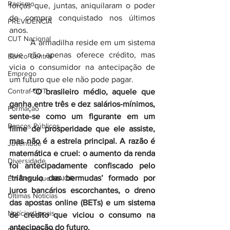
Racismo
forças que, juntas, aniquilaram o poder 
de compra conquistado nos últimos 
PREVIDÊNCIA
anos.
CUT Nacional
	A armadilha reside em um sistema 
que não apenas oferece crédito, mas 
Banco Central
vicia o consumidor na antecipação de 
Emprego
um futuro que ele não pode pagar.
Contraf-CUT
	“O brasileiro médio, aquele que 
ganha entre três e dez salários-mínimos, 
Formação
sente-se como um figurante em um 
Bancos Públicos
filme de prosperidade que ele assiste, 
mas não é a estrela principal. A razão é 
Juventude
matemática e cruel: o aumento da renda 
Diversidade
foi antecipadamente confiscado pelo 
‘triângulo das bermudas’ formado por 
Em Destaque MAIOR
juros bancários escorchantes, o dreno 
Últimas Notícias
das apostas online (BETs) e um sistema 
Notícias Locais
de crédito que viciou o consumo na 
antecipação do futuro.