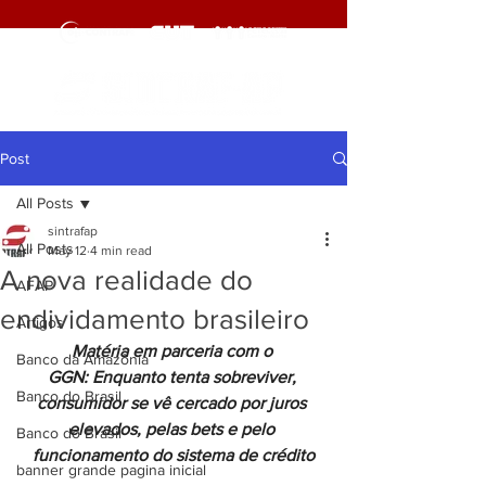
Post
All Posts
sintrafap
All Posts
May 12
4 min read
A nova realidade do
AFAP
endividamento brasileiro
Artigos
Matéria em parceria com o 
Banco da Amazônia
GGN: Enquanto tenta sobreviver, 
Banco do Brasil
consumidor se vê cercado por juros 
elevados, pelas bets e pelo 
Banco do Brasil
funcionamento do sistema de crédito
banner grande pagina inicial