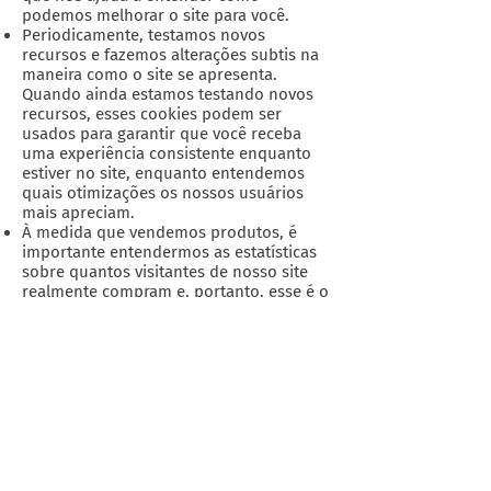
podemos melhorar o site para você.
Periodicamente, testamos novos
recursos e fazemos alterações subtis na
maneira como o site se apresenta.
Quando ainda estamos testando novos
recursos, esses cookies podem ser
usados ​​para garantir que você receba
uma experiência consistente enquanto
estiver no site, enquanto entendemos
quais otimizações os nossos usuários
mais apreciam.
À medida que vendemos produtos, é
importante entendermos as estatísticas
sobre quantos visitantes de nosso site
realmente compram e, portanto, esse é o
tipo de dados que esses cookies
rastrearão. Isso é importante para você,
pois significa que podemos fazer
previsões de negócios com precisão que
nos permitem analisar nossos custos de
publicidade e produtos para garantir o
melhor preço possível.
Compromisso do Usuário