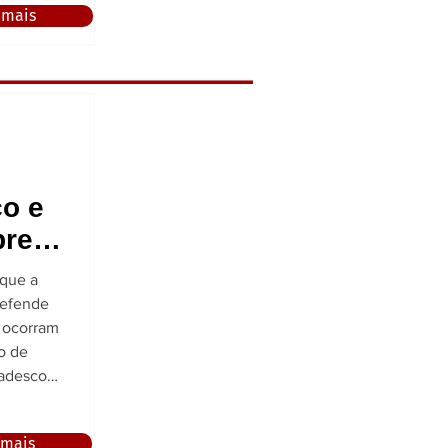
 mais
ciação da
O
s
Carr
co e
prego
 que a
defende
 ocorram
radesco
pecífica
dos
 mais
ocumento