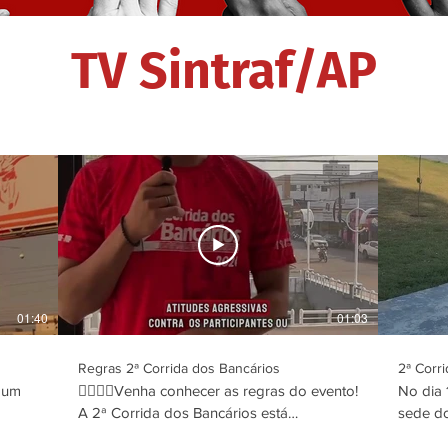
TV Sintraf/AP
01:40
01:03
Regras 2ª Corrida dos Bancários
2ª Corr
i um
🏃‍♂️🏃‍♀️Venha conhecer as regras do evento!
No dia 
A 2ª Corrida dos Bancários está
sede do
 pelas
chegando, e você não vai querer ser
tênis e venha com tudo, porque haverá