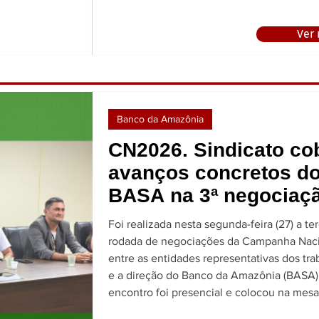
14h30 horas em primeira chamada e às 15
em segunda chamada, no auditório do SI
Ver
localizado na Rua São José nº 2.169 – Cen
Macapá-AP, na forma disposta no site
www.bancariosap.com.br, para a apreciaç
deliberação das seguint
Banco da Amazônia
CN2026. Sindicato co
avanços concretos d
BASA na 3ª negociaç
Foi realizada nesta segunda-feira (27) a ter
rodada de negociações da Campanha Nac
entre as entidades representativas dos tr
e a direção do Banco da Amazônia (BASA). 
encontro foi presencial e colocou na mesa de
debates reivindicações centrais do funcio