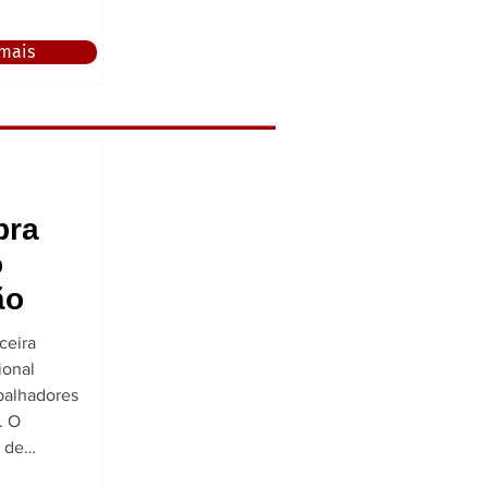
h00 horas
NTRAF/AP,
 mais
tro,
ão e
bra
o
ão
ceira
ional
abalhadores
O
nalismo,