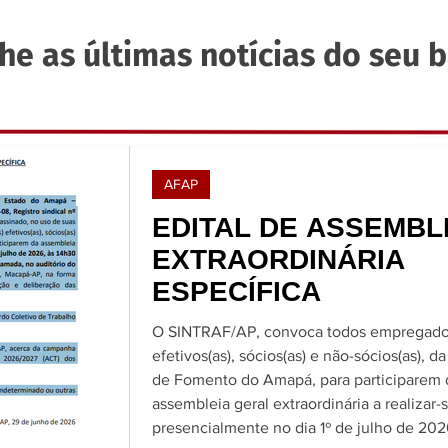
mingo.
desclassificado. Então, conheça as regras
premiaç
o
para garantir uma competição justa e
colocad
e as últimas notícias do seu 
zer e
saudável para todos. 📅 No dia 10 de
a largada às 
novembro, esperamos por você para
nossas 
correr pelas ruas de Macapá. Faça parte
nenhum
deste evento, estaremos aguardando sua
Vem com
participação! ✍🏾Para ler o regulamento
faz a d
completo, basta acessar o link disponível
AFAP
na bio do Instagram 🔗.
EDITAL DE ASSEMBL
EXTRAORDINÁRIA
ESPECÍFICA
O SINTRAF/AP, convoca todos empregados(as)
efetivos(as), sócios(as) e não-sócios(as), d
de Fomento do Amapá, para participarem 
assembleia geral extraordinária a realizar-
presencialmente no dia 1º de julho de 202