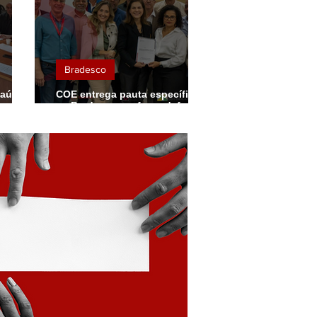
Bradesco
aúde e
COE entrega pauta específica
a
ao Bradesco e reforça defesa
cífica
do emprego e dos direitos dos
bancários