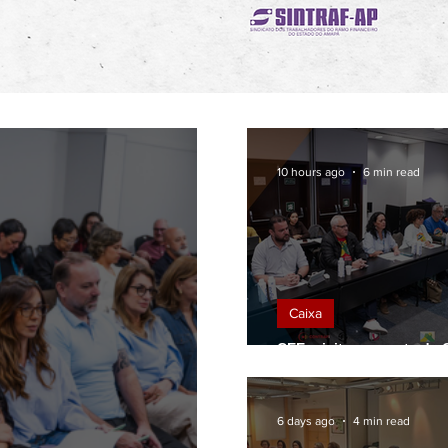
10 hours ago
6 min read
Caixa
CEE rejeita proposta da 
para Promoção por Mérit
6 days ago
4 min read