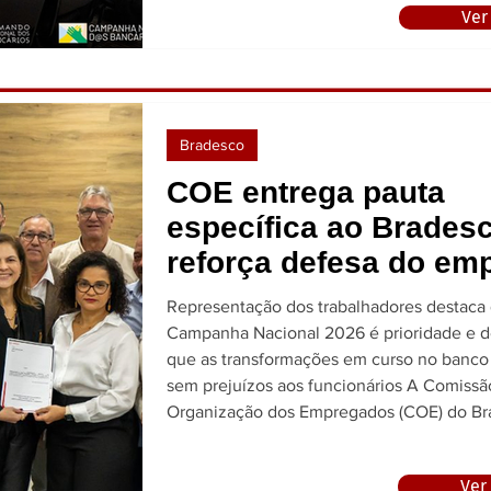
Ver
São Paulo, para mais uma rodada de nego
Campanha Nacional dos Bancários 2026. 
encontro teve como foco as reivindicaçõe
relacionadas à remuneração, ao Plano de 
Bradesco
COE entrega pauta
específica ao Brades
reforça defesa do em
e dos direitos dos
Representação dos trabalhadores destaca
bancários
Campanha Nacional 2026 é prioridade e 
que as transformações em curso no banco
sem prejuízos aos funcionários A Comissão de
Organização dos Empregados (COE) do B
entregou, nesta terça-feira (28), a pauta es
de reivindicações da Campanha Nacional 
Ver
Bancários 2026 à direção do banco. O d