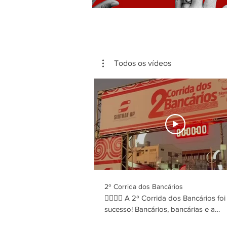
Todos os vídeos
2º Corrida dos Bancários
🏃‍♂️🏃‍♀️ A 2ª Corrida dos Bancários fo
sucesso! Bancários, bancárias e a
comunidade se reuniram para correr