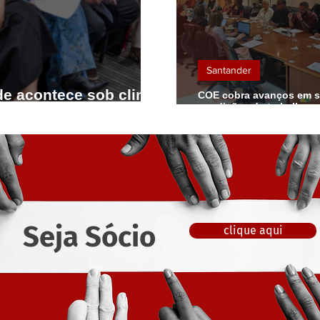
Santander
e acontece sob clima
COE cobra avanços em s
condições de trabalho n
terceira negociação espe
com o Santander
Seja Sócio
clique aqui