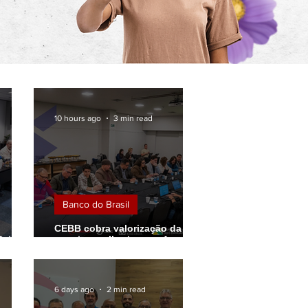
10 hours ago
3 min read
Banco do Brasil
CEBB cobra valorização da
Caixa
carreira, melhorias nas funções
o
e melhores condições de
trabalho em negociação com o
Banco do Brasil
6 days ago
2 min read