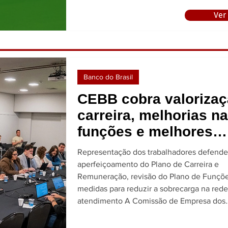
como o combate à terceirização, a valoriz
Ver
trabalhadores, não discriminação dos inte
Quadro de Apoio (QA), a ampliação de dire
sociais e a segurança bancária. U
Banco do Brasil
CEBB cobra valorizaç
carreira, melhorias n
funções e melhores
condições de trabalh
Representação dos trabalhadores defende
negociação com o Ba
aperfeiçoamento do Plano de Carreira e
Remuneração, revisão do Plano de Funçõ
do Brasil
medidas para reduzir a sobrecarga na red
atendimento A Comissão de Empresa dos
Funcionários do Banco do Brasil (CEBB) se
com a direção do banco nesta sexta-feira (