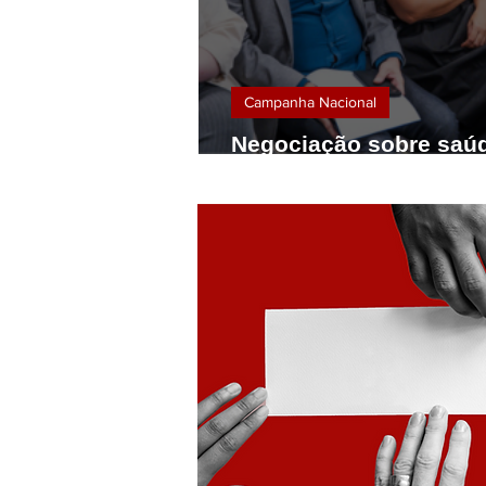
Campanha Nacional
Negociação sobre saúd
de ameaças