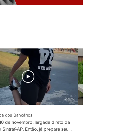
00:24
ida dos Bancários
Bancário Conectado
10 de novembro, largada direto da
Você sabe o que é PLR? E
 Sintraf-AP. Então, já prepare seus
assuntos abordados hoje 
negociação. O reajuste IN