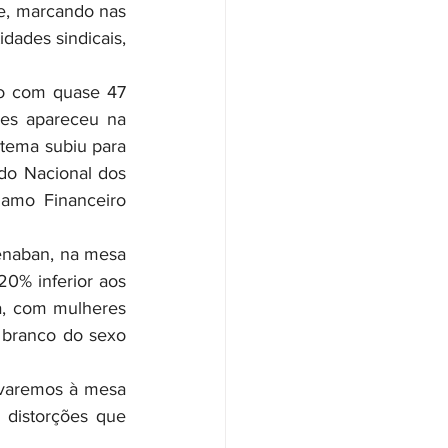
e
, marcando nas 
dades sindicais, 
es apareceu na 
tema subiu para 
do Nacional dos 
amo Financeiro 
% inferior aos 
a, com mulheres 
branco do sexo 
distorções que 