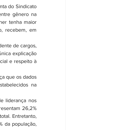
entre gênero na 
er tenha maior 
o, recebem, em 
nica explicação 
ial e respeito à 
tabelecidos na 
resentam 26,2% 
al. Entretanto, 
% da população, 