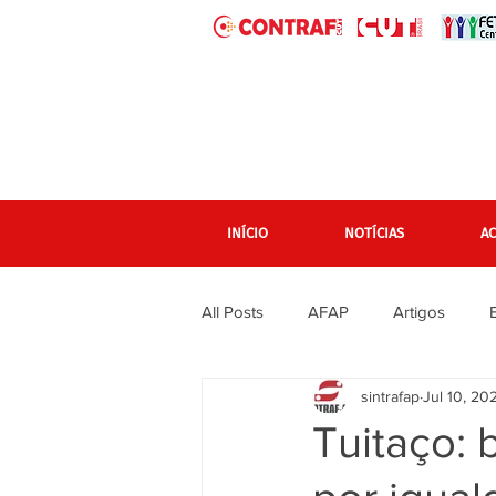
INÍCIO
NOTÍCIAS
A
All Posts
AFAP
Artigos
sintrafap
Jul 10, 20
banner grande pagina inicial
Tuitaço: 
Em destaque Página inicial
F