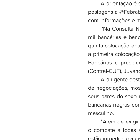
	A orientação é 
postagens a @Febraban
com informações e ma
	"Na Consulta Nacional da Categoria Bancária, que realizamos neste ano com quase 47 
mil bancárias e ban
quinta colocação ent
a primeira colocaçã
Bancários e preside
(Contraf-CUT), Juvan
	A dirigente destaca que o relatório do Dieese, que será apresentado à Fenaban, na mesa 
de negociações, mos
seus pares do sexo m
bancárias negras co
masculino.
	"Além de exigir igualdade salarial entre homens e mulheres, também levaremos à mesa 
o combate a todas a
estão impedindo a di