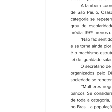
	A também coordenadora do Comando Nacional dos Bancários e presidenta do Sindicato 
de São Paulo, Osasc
categoria se repete
grau de escolarida
média, 39% menos q
	"Não faz sentido essa diferença de remuneração, que se repete independente de cargos, 
e se torna ainda pio
é o machismo estrutur
lei de igualdade sala
	O secretário de Combate ao Racismo da Contraf-CUT, Almir Aguiar, reforça que os dados 
organizados pelo Di
sociedade se repete
	"Mulheres negras ocupam 10% e os homens negros 13% dos cargos de liderança nos 
bancos. Se consider
de toda a categoria,
no Brasil, a popula