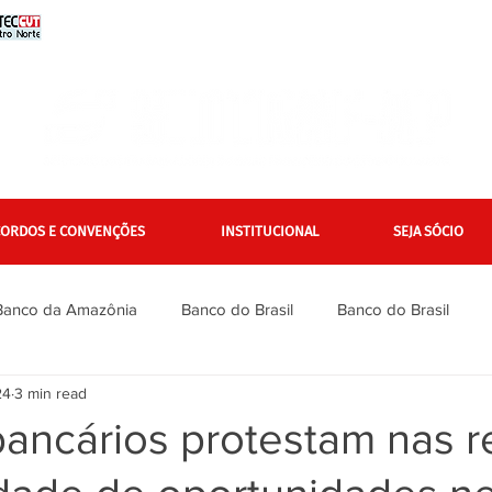
CORDOS E CONVENÇÕES
INSTITUCIONAL
SEJA SÓCIO
Banco da Amazônia
Banco do Brasil
Banco do Brasil
24
3 min read
Bradesco
Bradesco
Caixa
Caixa
Campanha Na
bancários protestam nas 
inanciários
Gerais
Itaú
Itaú Unibanco
Jurídico