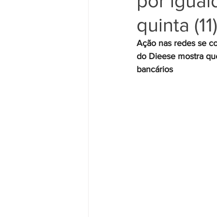
por igua
quinta (11
Movimento Sindical
Mulheres
Ação nas redes se co
do Dieese mostra q
bancários
Vídeo
Vídeos
Pessoa c