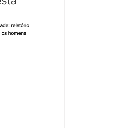
esta
Santander
Saúde
dade
: relatório 
 os homens 