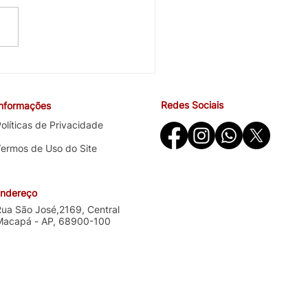
cobra avanços em saúde
ndições de trabalho na
ira negociação específica
Redes Sociais
Informações
o Santander
olíticas de Privacidade
Termos de Uso do Site
ndereço
Rua São José,2169, Central
Macapá - AP, 68900-100