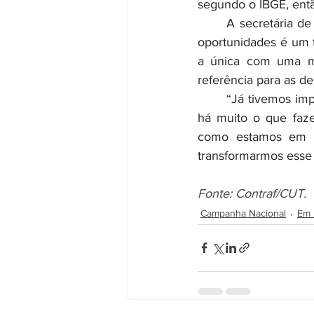
segundo o IBGE, entã
	A secretária de Políticas Sociais da Contraf-CUT, Elaine Cutis, ressalta que igualdade de 
oportunidades é um te
a única com uma me
referência para as de
	“Já tivemos importantes avanços fruto desta mesa, mas os dados comprovam que ainda 
há muito o que fazer
como estamos em u
transformarmos esse 
Fonte: Contraf/CUT.
Campanha Nacional
Em 