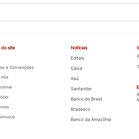
CEBB cobra valorização da
COE 
carreira, melhorias nas
e co
funções e melhores condições
terce
do site
Notícias
de trabalho em negociação
com 
com o Banco do Brasil
P
Editais
os e Convenções
Caixa
 nós
Itaú
ucional
E
Santander
Sócio
Banco do Brasil
nios
Bradesco
 Conosco
Banco da Amazônia