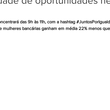
ldade de oportunidades n
)
Negros
Notícias
Outros Bancos
Santander
ncentrará das 9h às 11h, com a hashtag 
#JuntosPorIgual
ue mulheres bancárias ganham em média 22% menos que
om Deficiência (PCD)