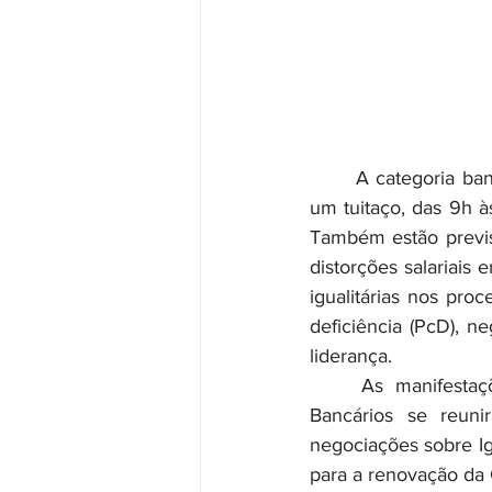
	A categoria bancária de todo o país se reorganiza para mais uma ação na rede X, com 
um tuitaço, das 9h às
Também estão previs
distorções salariais
igualitárias nos pr
deficiência (PcD), 
liderança.
	As manifestações acontecerão no mesmo dia em que o Comando Nacional dos 
Bancários se reun
negociações sobre I
para a renovação da 