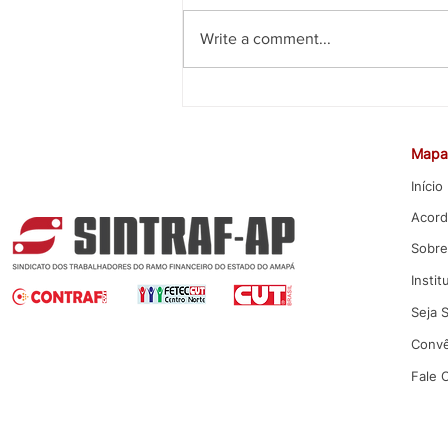
Write a comment...
CEE rejeita proposta da Caixa
para Promoção por Mérito
Mapa 
Início
Acord
Sobre
Instit
Seja 
Convê
Fale