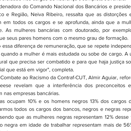
o e Região, Neiva Ribeiro, ressalta que as distorções 
m em todos os cargos e se aprofunda, ainda que a mulh
de. As mulheres bancárias com doutorado, por exempl
ue seus pares homens com o mesmo grau de formação.
r quando a mulher é mais estudada ou sobe de cargo. A ú
al que precisa ser combatido e para que haja justiça soc
rial que está em vigor", completa.
eese revelam que a interferência dos preconceitos es
m nas empresas bancárias.
armos todos os cargos dos bancos, negros e negras rep
 sendo que as mulheres negras representam 12% desse tot
ção negra em idade de trabalhar representam mais de 56