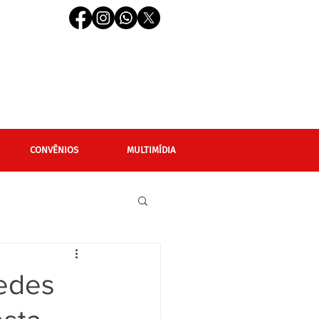
CONVÊNIOS
MULTIMÍDIA
cional
Editais
redes
LGBTQIAPN+