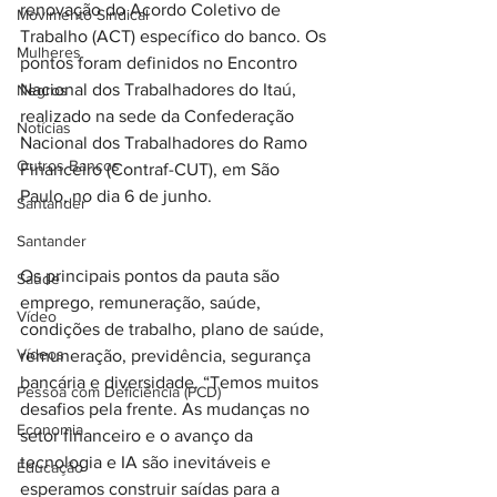
renovação do Acordo Coletivo de 
Movimento Sindical
Trabalho (ACT) específico do banco. Os 
Mulheres
pontos foram definidos no Encontro 
Nacional dos Trabalhadores do Itaú, 
Negros
realizado na sede da Confederação 
Notícias
Nacional dos Trabalhadores do Ramo 
Outros Bancos
Financeiro (Contraf-CUT), em São 
Paulo, no dia 6 de junho.
Santander
Santander
Os principais pontos da pauta são 
Saúde
emprego, remuneração, saúde, 
Vídeo
condições de trabalho, plano de saúde, 
Vídeos
remuneração, previdência, segurança 
bancária e diversidade. “Temos muitos 
Pessoa com Deficiência (PCD)
desafios pela frente. As mudanças no 
Economia
setor financeiro e o avanço da 
tecnologia e IA são inevitáveis e 
Educação
esperamos construir saídas para a 