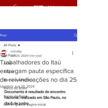
Post
All Posts
sintrafap
All Posts
Jun 20, 2024
1 min read
Trabalhadores do Itaú
AFAP
entregam pauta específica
Artigos
de reivindicações no dia 25
Banco da Amazônia
Updated:
Jun 26, 2024
Banco do Brasil
Documento é resultado do encontro 
Banco do Brasil
nacional, realizado em São Paulo, no 
dia 6 de junho
banner grande pagina inicial