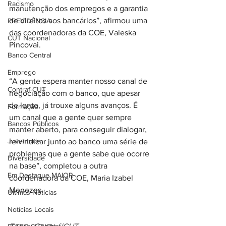
Racismo
manutenção dos empregos e a garantia 
de direitos aos bancários”, afirmou uma 
PREVIDÊNCIA
das coordenadoras da COE, Valeska 
CUT Nacional
Pincovai.
Banco Central
Emprego
“A gente espera manter nosso canal de 
Contraf-CUT
negociação com o banco, que apesar 
de lento, já trouxe alguns avanços. É 
Formação
um canal que a gente quer sempre 
Bancos Públicos
manter aberto, para conseguir dialogar, 
Juventude
reivindicar junto ao banco uma série de 
problemas que a gente sabe que ocorre 
Diversidade
na base”, completou a outra 
Em Destaque MAIOR
coordenadora da COE, Maria Izabel 
Menezes.
Últimas Notícias
Notícias Locais