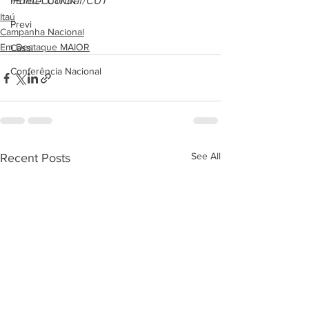
Fonte: Contraf/CUT 
FETEC-CUT/CN
Itaú
Previ
Campanha Nacional
Em Destaque MAIOR
Cassi
Conferência Nacional
See All
Recent Posts