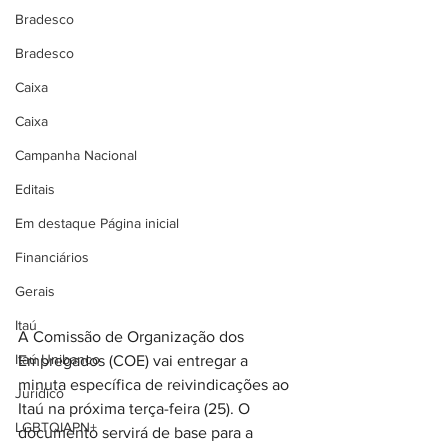
Bradesco
Bradesco
Caixa
Caixa
Campanha Nacional
Editais
Em destaque Página inicial
Financiários
Gerais
Itaú
A Comissão de Organização dos 
Itaú Unibanco
Empregados (COE) vai entregar a 
minuta específica de reivindicações ao 
Jurídico
Itaú na próxima terça-feira (25). O 
LGBTQIAPN+
documento servirá de base para a 