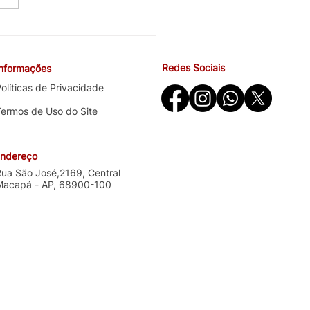
cobra avanços em saúde
ndições de trabalho na
ira negociação específica
Redes Sociais
Informações
o Santander
olíticas de Privacidade
Termos de Uso do Site
ndereço
Rua São José,2169, Central
Macapá - AP, 68900-100