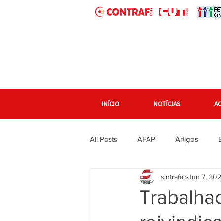
INÍCIO
NOTÍCIAS
A
All Posts
AFAP
Artigos
sintrafap
Jun 7, 20
banner grande pagina inicial
Trabalha
Em destaque Página inicial
F