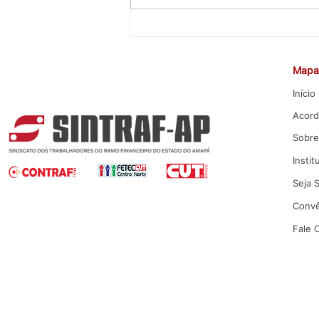
CEE rejeita proposta da Caixa
para Promoção por Mérito
Mapa 
Início
Acord
Sobre
Instit
Seja 
Convê
Fale