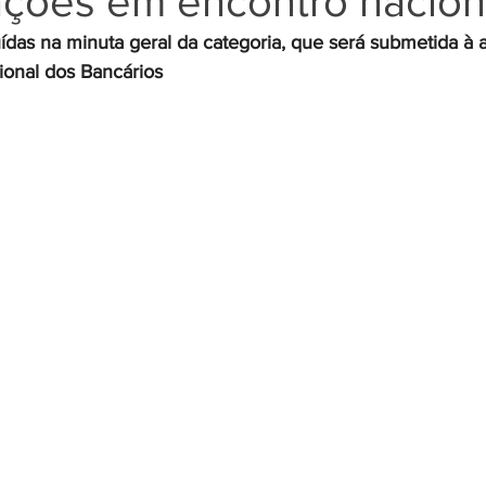
ações em encontro nacion
uídas na minuta geral da categoria, que será submetida à 
ional dos Bancários
Negros
Notícias
Outros Bancos
Santander
om Deficiência (PCD)