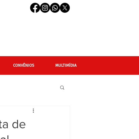
CONVÊNIOS
MULTIMÍDIA
cional
Editais
ta de
LGBTQIAPN+