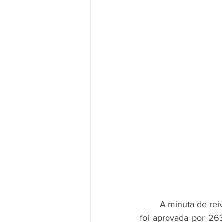
	A minuta de reivindicações específicas das funcionárias e funcionários do Banco do Brasil 
foi aprovada por 263