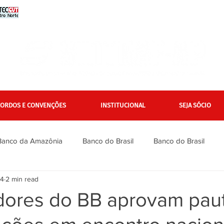
CORDOS E CONVENÇÕES
INSTITUCIONAL
SEJA SÓCIO
Banco da Amazônia
Banco do Brasil
Banco do Brasil
24
2 min read
Bradesco
Bradesco
Caixa
Caixa
Campanha Na
dores do BB aprovam pau
inanciários
Gerais
Itaú
Itaú Unibanco
Jurídico