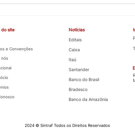
CEBB cobra valorização da
COE 
carreira, melhorias nas
e co
funções e melhores condições
terce
do site
Notícias
de trabalho em negociação
com 
com o Banco do Brasil
P
Editais
os e Convenções
Caixa
 nós
Itaú
ucional
E
Santander
Sócio
Banco do Brasil
nios
Bradesco
 Conosco
Banco da Amazônia
2024 © Sintraf Todos os Direitos Reservados