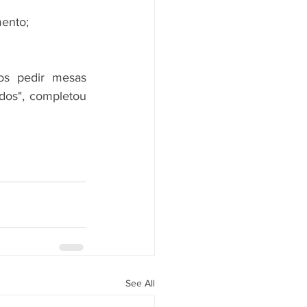
mento;
dos", completou 
See All