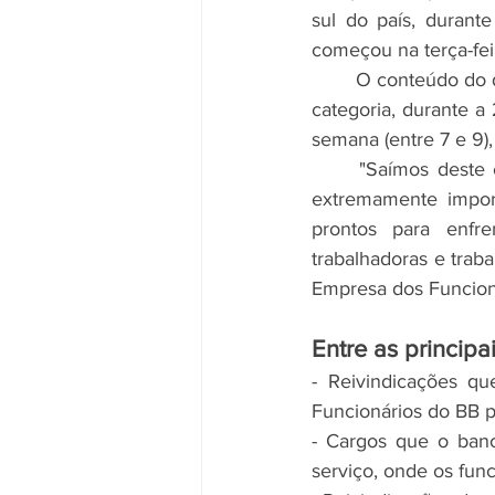
sul do país, durant
começou na terça-feira
	O conteúdo do documento será entregue ao banco, após a aprovação da minuta geral da 
categoria, durante a
semana (entre 7 e 9)
	"Saímos deste congresso unificados, com a atualização da minuta, que contém temas 
extremamente import
prontos para enfr
trabalhadoras e trab
Empresa dos Funcioná
Entre as principa
- Reivindicações qu
Funcionários do BB p
- Cargos que o banc
serviço, onde os func