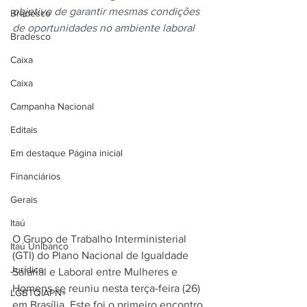
objetivo de garantir mesmas condições 
Bradesco
de oportunidades no ambiente laboral
Bradesco
Caixa
Caixa
Campanha Nacional
Editais
Em destaque Página inicial
Financiários
Gerais
Itaú
O Grupo de Trabalho Interministerial 
Itaú Unibanco
(GTI) do Plano Nacional de Igualdade 
Jurídico
Salarial e Laboral entre Mulheres e 
Homens se reuniu nesta terça-feira (26) 
LGBTQIAPN+
em Brasília. Este foi o primeiro encontro 