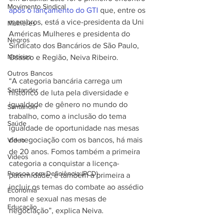
Movimento Sindical
após o lançamento do GTI
 que, entre os 
membros, está a vice-presidenta da Uni 
Mulheres
Américas Mulheres e presidenta do 
Negros
Sindicato dos Bancários de São Paulo, 
Notícias
Osasco e Região, Neiva Ribeiro.
Outros Bancos
“A categoria bancária carrega um 
Santander
histórico de luta pela diversidade e 
igualdade de gênero no mundo do 
Santander
trabalho, como a inclusão do tema 
Saúde
igualdade de oportunidade nas mesas 
de negociação com os bancos, há mais 
Vídeo
de 20 anos. Fomos também a primeira 
Vídeos
categoria a conquistar a licença-
Pessoa com Deficiência (PCD)
paternidade, e também a primeira a 
incluir os temas do combate ao assédio 
Economia
moral e sexual nas mesas de 
Educação
negociação”, explica Neiva.