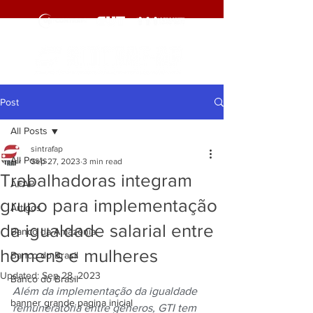
Post
All Posts
sintrafap
All Posts
Sep 27, 2023
3 min read
Trabalhadoras integram
AFAP
grupo para implementação
Artigos
da igualdade salarial entre
Banco da Amazônia
homens e mulheres
Banco do Brasil
Updated:
Sep 28, 2023
Banco do Brasil
Além da implementação da igualdade 
banner grande pagina inicial
remuneratória entre gêneros, GTI tem 