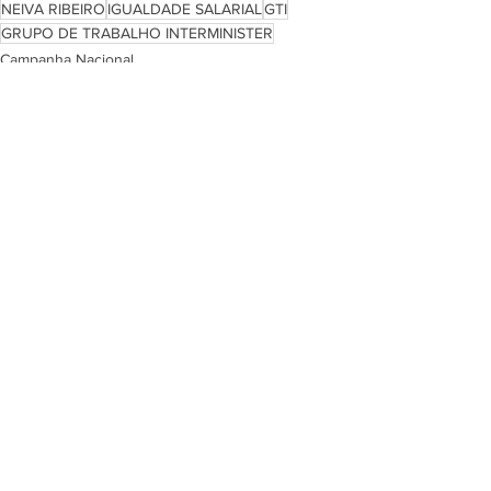
NEIVA RIBEIRO
IGUALDADE SALARIAL
GTI
GRUPO DE TRABALHO INTERMINISTER
Campanha Nacional
Notícias
Em destaque Página inicial
See All
Recent Posts