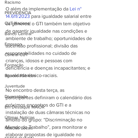
Racismo
O além da implementação da
 Lei n° 
PREVIDÊNCIA
14.611/2023
 para igualdade salarial entre 
CUT Nacional
os gêneros, o GTI também tem objetivo 
de garantir igualdade nas condições e 
Banco Central
ambiente de trabalho; oportunidades de 
Emprego
ascensão profissional; divisão das 
responsabilidades no cuidado de 
Contraf-CUT
crianças, idosos e pessoas com 
Formação
deficiência e doenças incapacitantes; e 
igualdade étnico-raciais.
Bancos Públicos
Juventude
No encontro desta terça, as 
Diversidade
participantes definiram o calendário dos 
próximos encontros do GTI e a 
Em Destaque MAIOR
instalação de duas câmaras técnicas no 
Últimas Notícias
âmbito do grupo: “Discriminação no 
Mundo do Trabalho”, para monitorar e 
Notícias Locais
elaborar propostas de igualdade no 