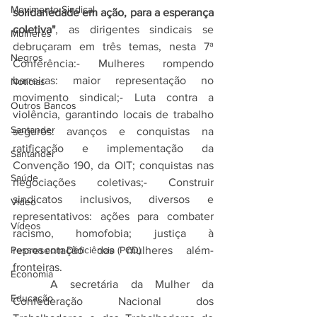
Movimento Sindical
solidariedade em ação, para a esperança 
coletiva"
, as dirigentes sindicais se 
Mulheres
debruçaram em três temas, nesta 7ª 
Negros
Conferência:- Mulheres rompendo 
barreiras: maior representação no 
Notícias
movimento sindical;- Luta contra a 
Outros Bancos
violência, garantindo locais de trabalho 
Santander
seguros: avanços e conquistas na 
ratificação e implementação da 
Santander
Convenção 190, da OIT; conquistas nas 
Saúde
negociações coletivas;- Construir 
sindicatos inclusivos, diversos e 
Vídeo
representativos: ações para combater 
Vídeos
racismo, homofobia; justiça à 
Pessoa com Deficiência (PCD)
representação das mulheres além-
fronteiras.
Economia
	A secretária da Mulher da 
Educação
Confederação Nacional dos 