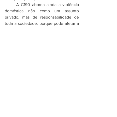
	A C190 aborda ainda a violência 
doméstica não como um assunto 
privado, mas de responsabilidade de 
toda a sociedade, porque pode afetar a 
saúde, a segurança e a produtividade de 
uma pessoa no seu emprego.
	Outra abordagem considerada 
inovadora da C190 é que a violência e o 
assédio podem ser provocados não 
apenas por pessoas que ocupam cargos 
acima do trabalhador atingido. Colegas 
de trabalho e terceiros, como clientes, 
consumidores ou familiares de 
empregadores podem vir a praticar 
violência e assédio no ambiente de 
trabalho e, portanto, devem ser coibidos 
e responsabilizados.