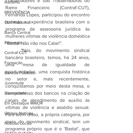
Trabalhadores e das Trabalhadoras do 
Racismo
Ramo Financeiro (Contraf-CUT), 
PREVIDÊNCIA
Fernanda Lopes, participou do encontro 
levando a experiência brasileira com o 
CUT Nacional
programa de assessoria jurídica às 
Banco Central
mulheres vítimas de violência doméstica 
Emprego
“Basta! Não irão nos Calar!”.
	"Nós, do movimento sindical 
Contraf-CUT
bancário brasileiro, temos, há 24 anos, 
Formação
uma mesa de igualdade de 
oportunidades, uma conquista histórica 
Bancos Públicos
no setor e, mais recentemente, 
Juventude
conquistamos por meio desta mesa, o 
Diversidade
compromisso dos bancos na criação de 
canais de atendimento de auxílio às 
Em Destaque MAIOR
vítimas de violência e assédio sexual. 
Últimas Notícias
Para além disso, a própria categoria, por 
meio do movimento sindical, tem um 
Notícias Locais
programa próprio que é o 'Basta!', que 