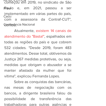
FETEC-CUT/CN
começou em 2019, no sindicato de São 
Paulo e, em 2021, passou a ser 
Previ
implementado em várias partes do país, 
Cassi
com a assessoria da Contraf-CUT", 
Conferência Nacional
contou.
	Atualmente, 
existem 14 canais de 
atendimento do "Basta!"
, espalhados em 
todas as regiões do país e que cobrem 
532 cidades. "Desde 2019, foram 483 
atendimentos. Desse total, obtivemos da 
Justiça 267 medidas protetivas, ou seja, 
medidas que obrigam o abusador a se 
manter afastado da mulher que foi 
vítima", explicou Fernanda Lopes.
	Sobre as conquistas das bancárias, 
nas mesas de negociação com os 
bancos, a dirigente brasileira falou da 
possibilidade de transferência das 
trabalhadoras para outras agências e 