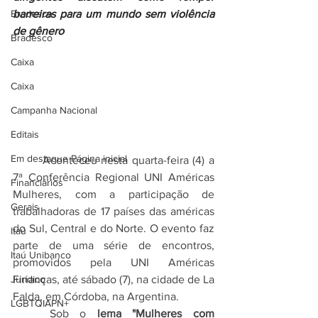
Bradesco
barreiras para um mundo sem violência 
de gênero
Bradesco
Caixa
Caixa
Campanha Nacional
Editais
Em destaque Página inicial
	Aconteceu nesta quarta-feira (4) a 
7ª Conferência Regional UNI Américas 
Financiários
Mulheres, com a participação de 
Gerais
trabalhadoras de 17 países das américas 
do Sul, Central e do Norte. O evento faz 
Itaú
parte de uma série de encontros, 
Itaú Unibanco
promovidos pela UNI Américas 
Jurídico
Finanças, até sábado (7), na cidade de La 
Falda, em Córdoba, na Argentina.
LGBTQIAPN+
	Sob o
 lema "Mulheres com 