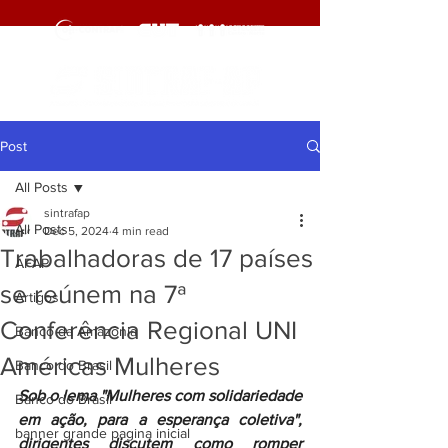
Post
All Posts
sintrafap
All Posts
Dec 5, 2024
4 min read
Trabalhadoras de 17 países
AFAP
se reúnem na 7ª
Artigos
Conferência Regional UNI
Banco da Amazônia
Américas Mulheres
Banco do Brasil
Sob o lema "Mulheres com solidariedade 
Banco do Brasil
em ação, para a esperança coletiva", 
banner grande pagina inicial
dirigentes discutem como romper 