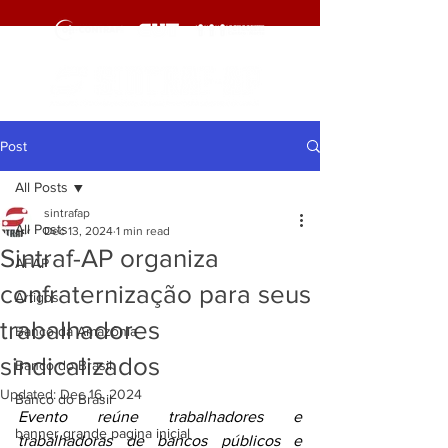
Post
All Posts
sintrafap
All Posts
Dec 13, 2024
1 min read
Sintraf-AP organiza
AFAP
confraternização para seus
Artigos
trabalhadores
Banco da Amazônia
sindicalizados
Banco do Brasil
Updated:
Dec 16, 2024
Banco do Brasil
Evento reúne trabalhadores e 
banner grande pagina inicial
trabalhadoras de bancos públicos e 