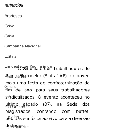
privados
Bradesco
Bradesco
Caixa
Caixa
Campanha Nacional
Editais
Em destaque Página inicial
	O Sindicato dos Trabalhadores do 
Ramo Financeiro (Sintraf-AP) promoveu 
Financiários
mais uma festa de confraternização de 
Gerais
fim de ano para seus trabalhadores 
Itaú
sindicalizados. O evento aconteceu no 
último sábado (07), na Sede dos 
Itaú Unibanco
Magistrados, contando com buffet, 
Jurídico
bebidas e música ao vivo para a diversão 
de todos.
LGBTQIAPN+