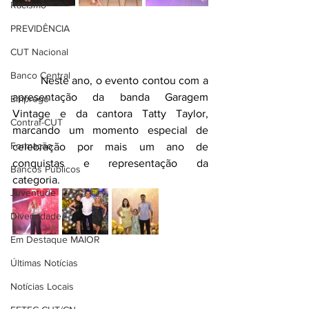
Racismo
PREVIDÊNCIA
CUT Nacional
Banco Central
	Neste ano, o evento contou com a 
apresentação da banda Garagem 
Emprego
Vintage e da cantora Tatty Taylor, 
Contraf-CUT
marcando um momento especial de 
Formação
celebração por mais um ano de 
conquistas e representação da 
Bancos Públicos
categoria.
Juventude
Diversidade
Em Destaque MAIOR
Últimas Notícias
Notícias Locais