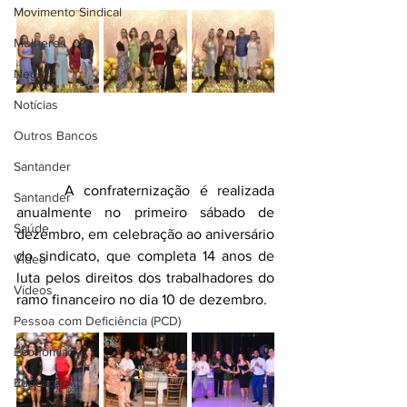
Movimento Sindical
Mulheres
Negros
Notícias
Outros Bancos
Santander
 	A confraternização é realizada 
Santander
anualmente no primeiro sábado de 
Saúde
dezembro, em celebração ao aniversário 
do sindicato, que completa 14 anos de 
Vídeo
luta pelos direitos dos trabalhadores do 
Vídeos
ramo financeiro no dia 10 de dezembro.
Pessoa com Deficiência (PCD)
Economia
Educação