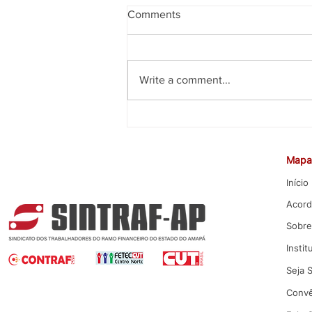
Comments
Write a comment...
CEE rejeita proposta da Caixa
para Promoção por Mérito
Mapa 
Início
Acord
Sobre
Instit
Seja 
Convê