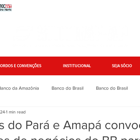
CORDOS E CONVENÇÕES
INSTITUCIONAL
SEJA SÓCIO
Banco da Amazônia
Banco do Brasil
Banco do Brasil
024
1 min read
Bradesco
Bradesco
Caixa
Caixa
Campanha Na
os do Pará e Amapá conv
inanciários
Gerais
Itaú
Itaú Unibanco
Jurídico