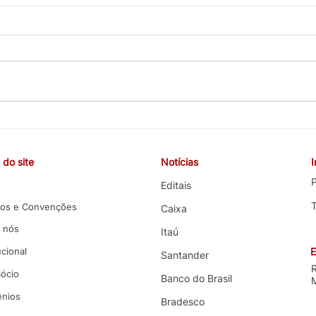
CEBB cobra valorização da
COE 
carreira, melhorias nas
e co
funções e melhores condições
terce
do site
Notícias
de trabalho em negociação
com 
com o Banco do Brasil
P
Editais
os e Convenções
Caixa
 nós
Itaú
ucional
E
Santander
Sócio
Banco do Brasil
nios
Bradesco