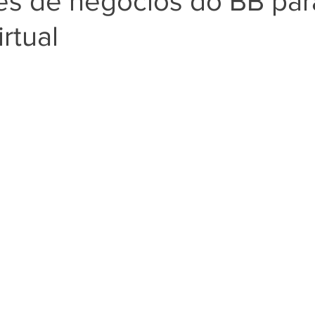
tes de negócios do BB par
rtual
Negros
Notícias
Outros Bancos
Santander
om Deficiência (PCD)