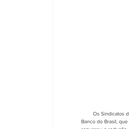
	Os Sindicatos dos Bancários do Pará e Amapá convocam os assistentes de negócios do 
Banco do Brasil, que 