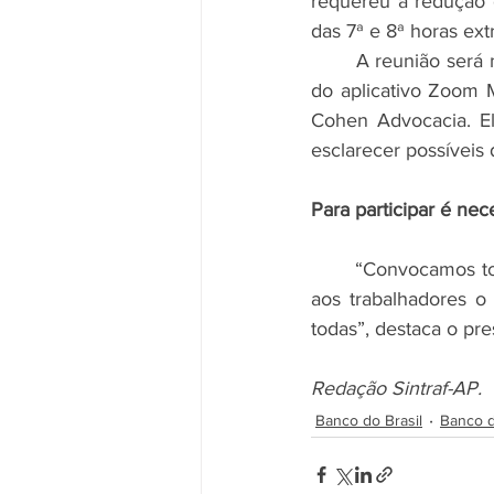
requereu a redução 
das 7ª e 8ª horas ext
	A reunião será nesta quinta-feira, dia 12 de dezembro, às 18h, em formato virtual, através 
do aplicativo Zoom 
Cohen Advocacia. El
esclarecer possíveis 
Para participar é nece
	“Convocamos todos e todas para este esperado e importante momento que é apresentar 
aos trabalhadores o
todas”, destaca o pre
Redação Sintraf-AP.
Banco do Brasil
Banco d