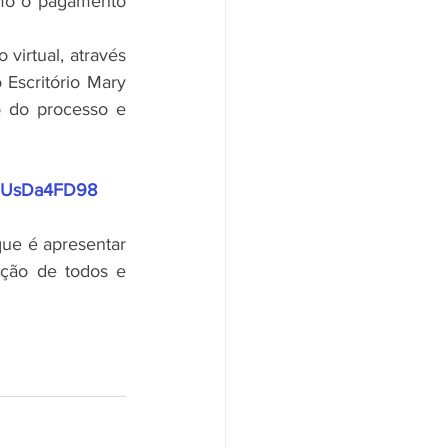
mo o pagamento 
Escritório Mary 
 do processo e 
QMUsDa4FD98
ção de todos e 