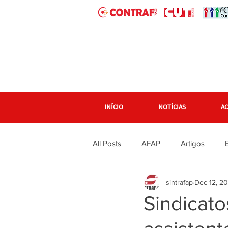
INÍCIO
NOTÍCIAS
A
All Posts
AFAP
Artigos
sintrafap
Dec 12, 2
banner grande pagina inicial
Sindicat
Em destaque Página inicial
F