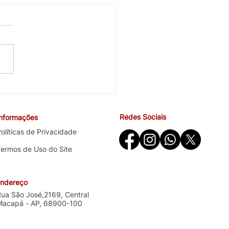
cobra avanços em saúde
ndições de trabalho na
ira negociação específica
Redes Sociais
Informações
o Santander
olíticas de Privacidade
Termos de Uso do Site
ndereço
Rua São José,2169, Central
Macapá - AP, 68900-100