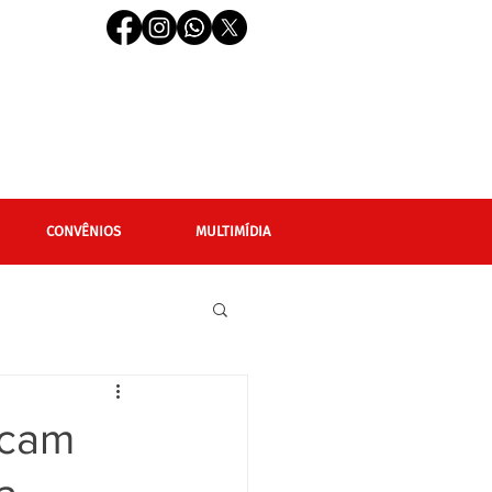
CONVÊNIOS
MULTIMÍDIA
cional
Editais
ocam
LGBTQIAPN+