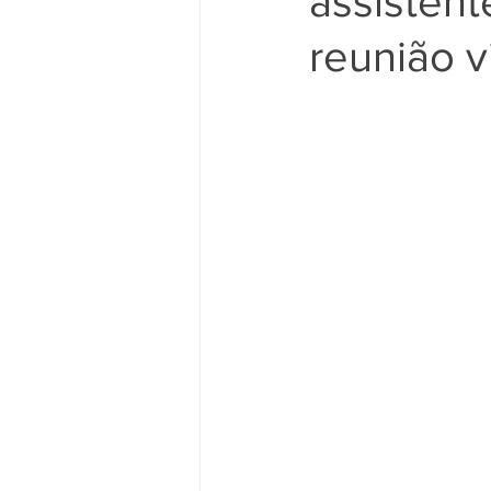
assisten
reunião vi
Movimento Sindical
Mulheres
Vídeo
Vídeos
Pessoa c