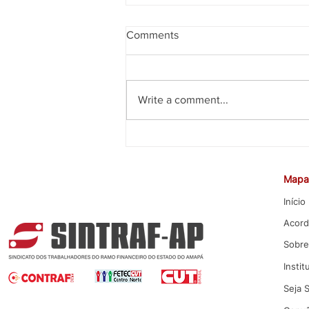
Comments
Write a comment...
Negociação sobre saúde
acontece sob clima de
ameaças
Mapa 
Início
Acord
Sobre
Instit
Seja 