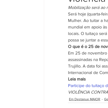
Mobilização será ao 
Será hoje (quarta-fei
Movimento Sindical
Mulheres
Mulher. Ao tuitar a h
mundial em apoio às v
locais. O tuitaço ser
Vídeo
Vídeos
Pessoa c
possa se juntar a essa
O que é o 25 de no
Em 25 de novembro de
assassinadas na Repúb
Trujillo. A data foi
Internacional de Com
Leia mais
Participe do tuitaço 
VIOLÊNCIA CONTR
Em Destaque MAIOR
Ge