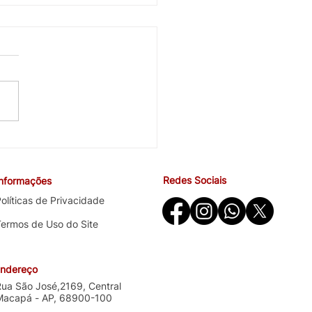
fabetismo emocional: por
tantos homens sofrem em
cio?
Redes Sociais
Informações
olíticas de Privacidade
Termos de Uso do Site
ndereço
Rua São José,2169, Central
Macapá - AP, 68900-100