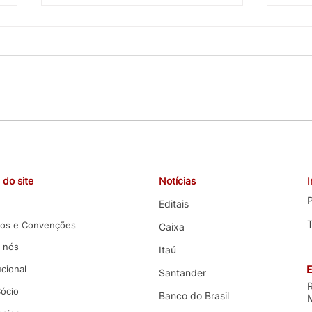
O dia de lançamento da
Anal
Campanha Nacional 2026 no
que 
Amapá foi marcado por um
silên
do site
Notícias
ato de mobilização
P
Editais
os e Convenções
Caixa
 nós
Itaú
ucional
E
Santander
Sócio
Banco do Brasil