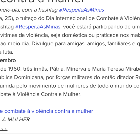
meio-dia, com a hashtag 
#RespeitaAsMinas
ra, 25), o tuitaço do Dia Internacional de Combate à Violên
Negros
Notícias
Outros Bancos
Santander
ashtag 
#RespeitaAsMinas
, você estará participando de u
ítimas da violência, seja doméstica ou praticada nos mais
á ao meio-dia. Divulgue para amigas, amigos, familiares e
om Deficiência (PCD)
 luta. 
vembro
 1960, três irmãs, Pátria, Minerva e Maria Teresa Miraba
lica Dominicana, por forças militares do então ditador R
 assumida pelo movimento de mulheres de todo o mundo c
bate à Violência Contra a Mulher. 
de combate à violência contra a mulher
A A MULHER
rais