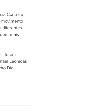
cia Contra a 
Santander
Saúde
m movimento 
 diferentes 
 quem mais 
l, foram 
afael Leónidas 
omo Dia 