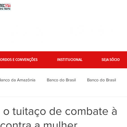
CORDOS E CONVENÇÕES
INSTITUCIONAL
SEJA SÓCIO
Banco da Amazônia
Banco do Brasil
Banco do Brasil
Bradesco
Bradesco
Caixa
Caixa
Campanha Na
 o tuitaço de combate à
 contra a mulher
inanciários
Gerais
Itaú
Itaú Unibanco
Jurídico