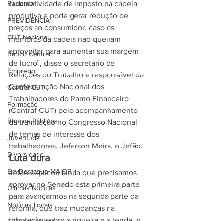
Racismo
cumulatividade de imposto na cadeia 
produtiva e pode gerar redução de 
PREVIDÊNCIA
preços ao consumidor, caso os 
CUT Nacional
membros da cadeia não queiram 
aproveitar para aumentar sua margem 
Banco Central
de lucro”, disse o secretário de 
Emprego
Relações do Trabalho e responsável da 
Confederação Nacional dos 
Contraf-CUT
Trabalhadores do Ramo Financeiro 
Formação
(Contraf-CUT) pelo acompanhamento 
Bancos Públicos
da tramitação no Congresso Nacional 
de temas de interesse dos 
Juventude
trabalhadores, Jeferson Meira, o Jefão.
Diversidade
Luta dura
Em Destaque MAIOR
Jefão explicou ainda que precisamos 
aprovar no Senado esta primeira parte 
Últimas Notícias
para avançarmos na segunda parte da 
Notícias Locais
reforma, que traz mudanças na 
tributação sobre a riqueza e a renda, e 