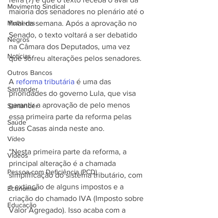
Movimento Sindical
maioria dos senadores no plenário até o 
Mulheres
final da semana. Após a aprovação no 
Senado, o texto voltará a ser debatido 
Negros
na Câmara dos Deputados, uma vez 
Notícias
que sofreu alterações pelos senadores.
Outros Bancos
A 
reforma tributária
 é uma das 
Santander
prioridades do governo Lula, que visa 
garantir a aprovação de pelo menos 
Santander
essa primeira parte da reforma pelas 
Saúde
duas Casas ainda neste ano.
Vídeo
“Nesta primeira parte da reforma, a 
Vídeos
principal alteração é a chamada 
Pessoa com Deficiência (PCD)
simplificação do sistema tributário, com 
a extinção de alguns impostos e a 
Economia
criação do chamado IVA (Imposto sobre 
Educação
Valor Agregado). Isso acaba com a 