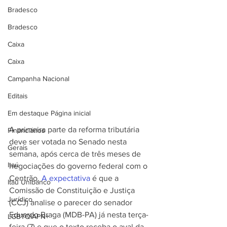
Bradesco
Bradesco
Caixa
Caixa
Campanha Nacional
Editais
Em destaque Página inicial
A primeira parte da reforma tributária 
Financiários
deve ser votada no Senado nesta 
Gerais
semana, após cerca de três meses de 
Itaú
negociações do governo federal com o 
Centrão. 
A expectativa
 é que a 
Itaú Unibanco
Comissão de Constituição e Justiça 
Jurídico
(CCJ) analise o parecer do senador 
Eduardo Braga (MDB-PA) já nesta terça-
LGBTQIAPN+
feira (7) e que o texto receba o aval da 