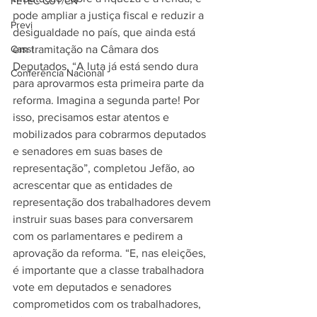
FETEC-CUT/CN
pode ampliar a justiça fiscal e reduzir a 
Previ
desigualdade no país, que ainda está 
Cassi
em tramitação na Câmara dos 
Deputados. “A luta já está sendo dura 
Conferência Nacional
para aprovarmos esta primeira parte da 
reforma. Imagina a segunda parte! Por 
isso, precisamos estar atentos e 
mobilizados para cobrarmos deputados 
e senadores em suas bases de 
representação”, completou Jefão, ao 
acrescentar que as entidades de 
representação dos trabalhadores devem 
instruir suas bases para conversarem 
com os parlamentares e pedirem a 
aprovação da reforma. “E, nas eleições, 
é importante que a classe trabalhadora 
vote em deputados e senadores 
comprometidos com os trabalhadores, 