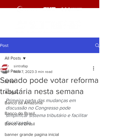
Post
All Posts
sintrafap
All Posts
Nov 7, 2023
3 min read
Senado pode votar reforma
AFAP
tributária nesta semana
Artigos
Primeira parte das mudanças em 
Banco da Amazônia
discussão no Congresso pode 
Banco do Brasil
simplificar sistema tributário e facilitar 
fiscalização
Banco do Brasil
banner grande pagina inicial