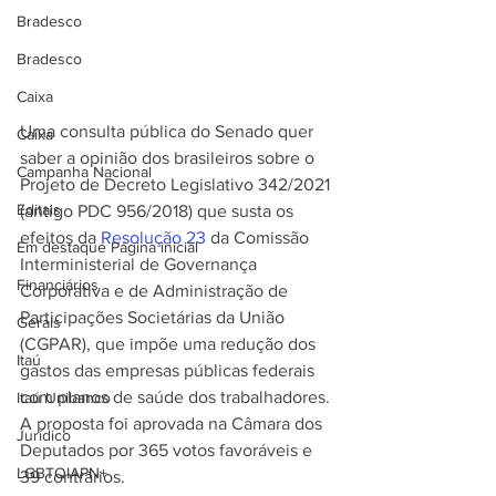
Bradesco
Bradesco
Caixa
Uma consulta pública do Senado quer 
Caixa
saber a opinião dos brasileiros sobre o 
Campanha Nacional
Projeto de Decreto Legislativo 342/2021 
Editais
(antigo PDC 956/2018) que susta os 
efeitos da 
Resolução 23 
da Comissão 
Em destaque Página inicial
Interministerial de Governança 
Financiários
Corporativa e de Administração de 
Participações Societárias da União 
Gerais
(CGPAR), que impõe uma redução dos 
Itaú
gastos das empresas públicas federais 
com planos de saúde dos trabalhadores. 
Itaú Unibanco
A proposta foi aprovada na Câmara dos 
Jurídico
Deputados por 365 votos favoráveis e 
LGBTQIAPN+
39 contrários. 