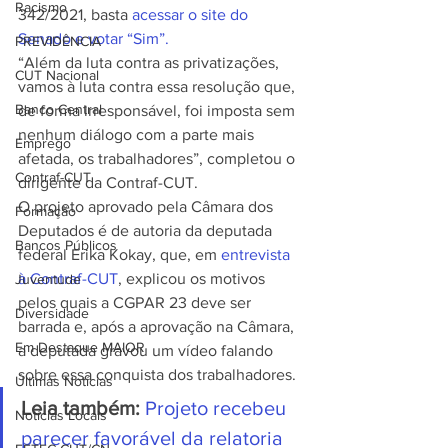
Racismo
342/2021, basta 
acessar o site do 
Senado e votar “Sim”.
PREVIDÊNCIA
“Além da luta contra as privatizações, 
CUT Nacional
vamos à luta contra essa resolução que, 
Banco Central
de forma irresponsável, foi imposta sem 
nenhum diálogo com a parte mais 
Emprego
afetada, os trabalhadores”, completou o 
Contraf-CUT
dirigente da Contraf-CUT. 
O projeto aprovado pela Câmara dos 
Formação
Deputados é de autoria da deputada 
Bancos Públicos
federal Erika Kokay, que, em 
entrevista 
à Contraf-CUT
, explicou os motivos 
Juventude
pelos quais a CGPAR 23 deve ser 
Diversidade
barrada e, após a aprovação na Câmara, 
Em Destaque MAIOR
a deputada gravou um vídeo falando 
sobre essa conquista dos trabalhadores. 
Últimas Notícias
Leia também:
Projeto recebeu 
Notícias Locais
parecer favorável da relatoria 