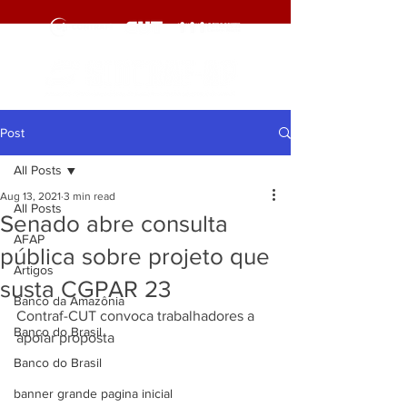
Post
All Posts
Aug 13, 2021
3 min read
All Posts
Senado abre consulta
AFAP
pública sobre projeto que
Artigos
susta CGPAR 23
Banco da Amazônia
Contraf-CUT convoca trabalhadores a 
Banco do Brasil
apoiar proposta 
Banco do Brasil
banner grande pagina inicial