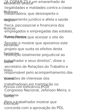
“A CGPAR 23 é um emaranhado de 
Movimento Sindical
ilegalidades e maldades contra a classe 
Mulheres
trabalhadora, que desrespeita o 
ordenamento jurídico e afeta a saúde 
Negros
física, psicossocial e financeira dos 
Notícias
empregados e empregadas das estatais. 
Outros Bancos
Temos todos que acessar o site do 
Senado e mostrar que apoiamos este 
Santander
projeto que susta os efeitos desta 
Santander
resolução totalmente prejudicial ao 
trabalhador e seus direitos”, disse o 
Saúde
secretário de Relações do Trabalho e 
Vídeo
responsável pelo acompanhamento das 
questões de interesse dos 
Vídeos
trabalhadores em tramitação no 
Pessoa com Deficiência (PCD)
Congresso Nacional, Jeferson Meira, o 
Economia
Jefão. 
Para o trabalhador mostrar que 
Educação
concorda com a aprovação do PDL 