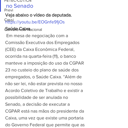
FETEC-CUT/CN
no Senado
Previ
Veja abaixo o vídeo da deputada.
Cassi
https://youtu.be/EOGnfe91jOs
Saúde Caixa
Conferência Nacional
 Em mesa de negociação com a 
Comissão Executiva dos Empregados 
(CEE) da Caixa Econômica Federal, 
ocorrida na quarta-feira (11), o banco 
manteve a imposição do uso da CGPAR 
23 no custeio do plano de saúde dos 
empregados, o Saúde Caixa. “Além de 
não ser lei, não estar prevista no nosso 
Acordo Coletivo de Trabalho e existir a 
possibilidade de ser anulada no 
Senado, a decisão de executar a 
CGPAR está nas mãos do presidente da 
Caixa, uma vez que existe uma portaria 
do Governo Federal que permite que as 