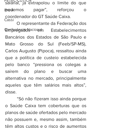
FETEC-CUT/CN
salarial, já extrapolou o limite do que 
podemos pagar”, reforçou o 
Previ
coordenador do GT Saúde Caixa.
Cassi
	O representante da Federação dos 
Conferência Nacional
Empregados em Estabelecimentos 
Bancários dos Estados de São Paulo e 
Mato Grosso do Sul (Feeb/SP-MS), 
Carlos Augusto (Pipoca), ressaltou ainda 
que a política de custeio estabelecida 
pelo banco “pressiona os colegas a 
saírem do plano e buscar uma 
alternativa no mercado, principalmente 
aqueles que têm salários mais altos”, 
disse.
	“Só não fizeram isso ainda porque 
o Saúde Caixa tem coberturas que os 
planos de saúde ofertados pelo mercado 
não possuem e, mesmo assim, também 
têm altos custos e o risco de aumentos 