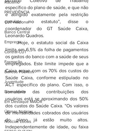
(Acordo Coletivo de Trabalho) 
Racismo
específico do plano de saúde, e que não 
PREVIDÊNCIA
é atingido exatamente pela restrição 
prevista no estatuto”, disse o 
CUT Nacional
coordenador do GT Saúde Caixa, 
Banco Central
Leonardo Quadros.
Emprego
	Hoje, o estatuto social da Caixa 
limita em 6,5% da folha de pagamentos 
Contraf-CUT
os gastos do banco com a saúde de seus 
Formação
empregados. Este limite impede que a 
Caixa arque com os 70% dos custos do 
Bancos Públicos
Saúde Caixa, conforme estipulado no 
Juventude
ACT específico do plano. Com isso, o 
Diversidade
somatório das contribuições dos 
usuários está se aproximando dos 50% 
Em Destaque MAIOR
dos custos do Saúde Caixa. “Os valores 
Últimas Notícias
de mensalidades cobrados dos usuários 
do plano já estão muito altos. 
Notícias Locais
Independentemente de idade, ou faixa 