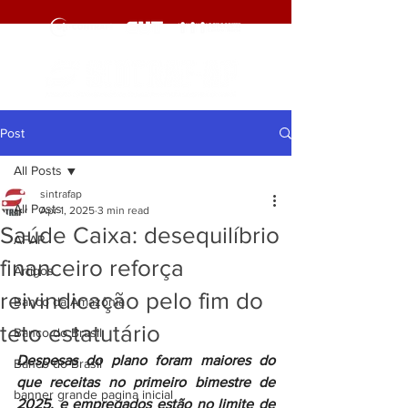
Post
All Posts
sintrafap
All Posts
Apr 1, 2025
3 min read
Saúde Caixa: desequilíbrio
AFAP
financeiro reforça
Artigos
reivindicação pelo fim do
Banco da Amazônia
teto estatutário
Banco do Brasil
Despesas do plano foram maiores do 
Banco do Brasil
que receitas no primeiro bimestre de 
banner grande pagina inicial
2025, e empregados estão no limite de 