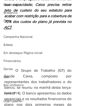
Bradesco
sua capacidade; Caixa precisa retirar 
teto de custeio do seu estatuto para 
Bradesco
acabar com restrição para a cobertura de 
Caixa
70% dos custos do plano já prevista no 
ACT
Caixa
Campanha Nacional
Editais
Em destaque Página inicial
Financiários
Gerais
	O Grupo de Trabalho (GT) do 
Saúde Caixa, composto por 
Itaú
representantes dos trabalhadores e do 
Itaú Unibanco
banco, se reuniu na manhã desta terça-
Jurídico
feira (1º/4). O banco apresentou os dados 
gerenciais e os resultados financeiros do 
LGBTQIAPN+
plano nos dois primeiros meses do 