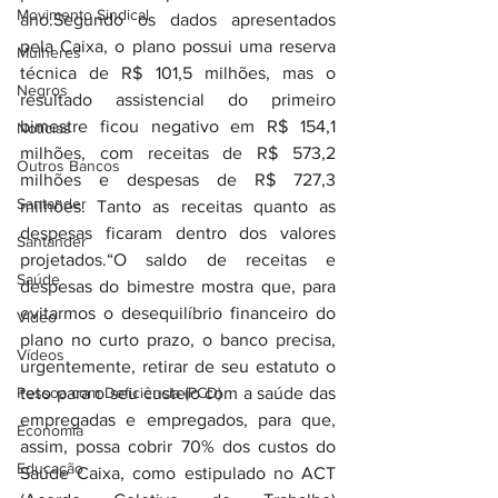
Movimento Sindical
ano.Segundo os dados apresentados 
pela Caixa, o plano possui uma reserva 
Mulheres
técnica de R$ 101,5 milhões, mas o 
Negros
resultado assistencial do primeiro 
bimestre ficou negativo em R$ 154,1 
Notícias
milhões, com receitas de R$ 573,2 
Outros Bancos
milhões e despesas de R$ 727,3 
Santander
milhões. Tanto as receitas quanto as 
despesas ficaram dentro dos valores 
Santander
projetados.“O saldo de receitas e 
Saúde
despesas do bimestre mostra que, para 
evitarmos o desequilíbrio financeiro do 
Vídeo
plano no curto prazo, o banco precisa, 
Vídeos
urgentemente, retirar de seu estatuto o 
Pessoa com Deficiência (PCD)
teto para o seu custeio com a saúde das 
empregadas e empregados, para que, 
Economia
assim, possa cobrir 70% dos custos do 
Educação
Saúde Caixa, como estipulado no ACT 