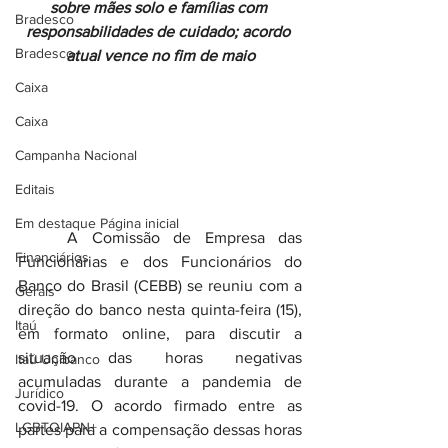
sobre mães solo e famílias com 
Bradesco
responsabilidades de cuidado; acordo 
Bradesco
atual vence no fim de maio
Caixa
Caixa
Campanha Nacional
Editais
Em destaque Página inicial
	A Comissão de Empresa das 
Financiários
Funcionárias e dos Funcionários do 
Banco do Brasil (CEBB) se reuniu com a 
Gerais
direção do banco nesta quinta-feira (15), 
Itaú
em formato online, para discutir a 
situação das horas negativas 
Itaú Unibanco
acumuladas durante a pandemia de 
Jurídico
covid-19. O acordo firmado entre as 
LGBTQIAPN+
partes para a compensação dessas horas 