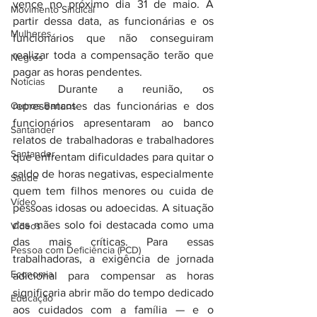
vence no próximo dia 31 de maio. A 
Movimento Sindical
partir dessa data, as funcionárias e os 
Mulheres
funcionários que não conseguiram 
realizar toda a compensação terão que 
Negros
pagar as horas pendentes.
Notícias
	Durante a reunião, os 
Outros Bancos
representantes das funcionárias e dos 
funcionários apresentaram ao banco 
Santander
relatos de trabalhadoras e trabalhadores 
Santander
que enfrentam dificuldades para quitar o 
saldo de horas negativas, especialmente 
Saúde
quem tem filhos menores ou cuida de 
Vídeo
pessoas idosas ou adoecidas. A situação 
das mães solo foi destacada como uma 
Vídeos
das mais críticas. Para essas 
Pessoa com Deficiência (PCD)
trabalhadoras, a exigência de jornada 
Economia
adicional para compensar as horas 
significaria abrir mão do tempo dedicado 
Educação
aos cuidados com a família — e o 