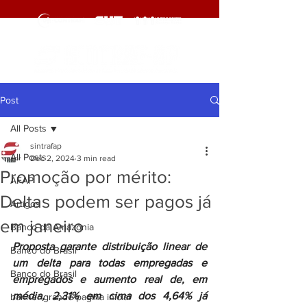
Post
All Posts
sintrafap
All Posts
Dec 2, 2024
3 min read
Promoção por mérito:
AFAP
Deltas podem ser pagos já
Artigos
em janeiro
Banco da Amazônia
Proposta garante distribuição linear de 
Banco do Brasil
um delta para todas empregadas e 
Banco do Brasil
empregados e aumento real de, em 
média, 2,31% em cima dos 4,64% já 
banner grande pagina inicial