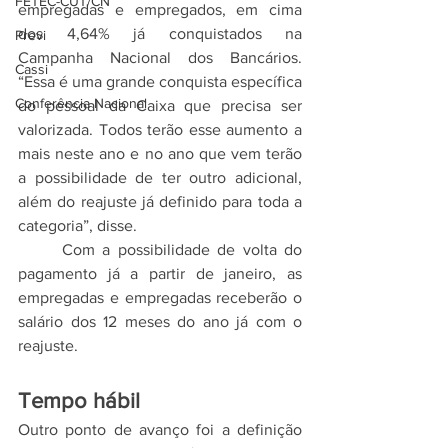
FETEC-CUT/CN
empregadas e empregados, em cima 
dos 4,64% já conquistados na 
Previ
Campanha Nacional dos Bancários. 
Cassi
“Essa é uma grande conquista específica 
Conferência Nacional
do pessoal da Caixa que precisa ser 
valorizada. Todos terão esse aumento a 
mais neste ano e no ano que vem terão 
a possibilidade de ter outro adicional, 
além do reajuste já definido para toda a 
categoria”, disse.
	Com a possibilidade de volta do 
pagamento já a partir de janeiro, as 
empregadas e empregadas receberão o 
salário dos 12 meses do ano já com o 
reajuste.
Tempo hábil
Outro ponto de avanço foi a definição 