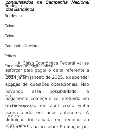
conquistados na Campanha Nacional 
Bradesco
dos Bancários
Bradesco
Caixa
Caixa
Campanha Nacional
Editais
	A Caixa Econômica Federal vai se 
Em destaque Página inicial
esforçar para pagar o delta referente a 
Financiários
2024 já em janeiro de 2025, a depender 
apenas de questões operacionais. Não 
Gerais
havendo essa possibilidade, o 
Itaú
pagamento começa a ser efetuado em 
fevereiro, não em abril como vinha 
Itaú Unibanco
acontecendo em anos anteriores. A 
Jurídico
definição foi tomada em reunião do 
LGBTQIAPN+
Grupo de Trabalho sobre Promoção por 