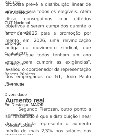
Racismo
proposta prevê a distribuição linear de 
um delta para todos os elegíveis. Além 
PREVIDÊNCIA
disso, conseguimos criar critérios 
CUT Nacional
objetivos a serem cumpridos durante o 
Banco Central
ano de 2025 para a promoção por 
mérito em 2026, uma reivindicação 
Emprego
antiga do movimento sindical, que 
Contraf-CUT
permite que todos tenham um ano 
inteiro para cumprir as exigências”, 
Formação
avaliou o coordenador da representação 
Bancos Públicos
dos empregados no GT, João Paulo 
Pierozan.
Juventude
Diversidade
Aumento real
Em Destaque MAIOR
	Segundo Pierozan, outro ponto a 
Últimas Notícias
ser ressaltado é que a distribuição linear 
de um delta representa o aumento 
Notícias Locais
médio de mais 2,31% nos salários das 