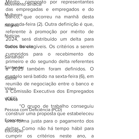
Mérito, composto por representantes 
Movimento Sindical
das empregadas e empregados e do 
Mulheres
banco, que ocorreu na manhã desta 
segunda-feira (2). Outra definição é que, 
Negros
referente à promoção por mérito de 
Notícias
2024, será distribuído um delta para 
Outros Bancos
todos os elegíveis. Os critérios a serem 
cumpridos para o recebimento do 
Santander
primeiro e do segundo delta referentes 
Santander
a 2025 também foram definidos. O 
martelo será batido na sexta-feira (6), em 
Saúde
reunião de negociação entre o banco e 
Vídeo
a Comissão Executiva dos Empregados 
(CEE).
Vídeos
	“O grupo de trabalho conseguiu 
Pessoa com Deficiência (PCD)
construir uma proposta que estabeleceu 
Economia
uma forma justa para o pagamento dos 
deltas. Como não há tempo hábil para 
Educação
cumprir os critérios neste ano, a 