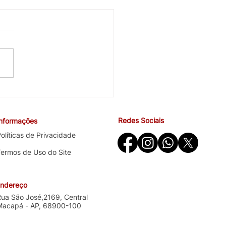
cobra avanços em saúde
ndições de trabalho na
ira negociação específica
Redes Sociais
Informações
o Santander
olíticas de Privacidade
Termos de Uso do Site
ndereço
Rua São José,2169, Central
Macapá - AP, 68900-100