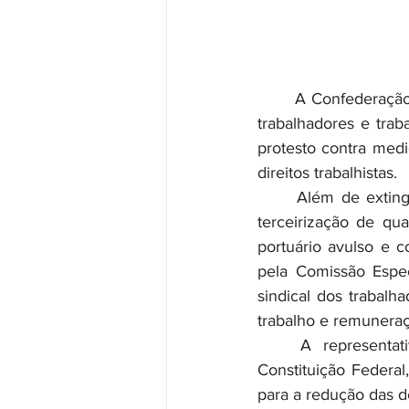
	A Confederação Nacional dos Trabalhadores do Ramo Financeiro (Contraf-CUT) apoia os 
trabalhadores e traba
protesto contra medid
direitos trabalhistas.
	Além de extinguir o adicional noturno, o pagamento por adicional de risco, permitir a 
terceirização de qua
portuário avulso e c
pela Comissão Espec
sindical dos trabalh
trabalho e remuneraç
	A representatividade sindical, necessária à negociação coletiva, é um direito da 
Constituição Federal
para a redução das de