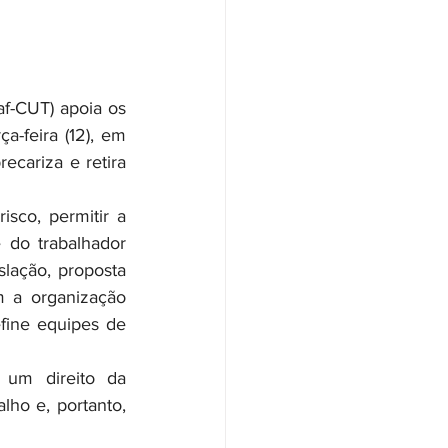
a-feira (12), em 
ecariza e retira 
 do trabalhador 
lação, proposta 
 a organização 
fine equipes de 
ho e, portanto, 