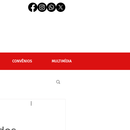
CONVÊNIOS
MULTIMÍDIA
cional
Editais
LGBTQIAPN+