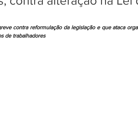
s, contra alteração na Lei
Negros
Notícias
Outros Bancos
Santander
reve contra reformulação da legislação e que ataca organi
tos de trabalhadores
om Deficiência (PCD)