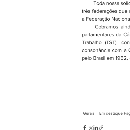
	Toda nossa solidariedade aos companheiros portuários nesta mobilização, organizada por 
três federações que 
a Federação Nacional
	Cobramos ainda que, ao analisarem a proposta de alteração da Lei dos Portos, os 
parlamentares da Câ
Trabalho (TST), co
consonância com a Co
pelo Brasil em 1952, 
Gerais
Em destaque Pági