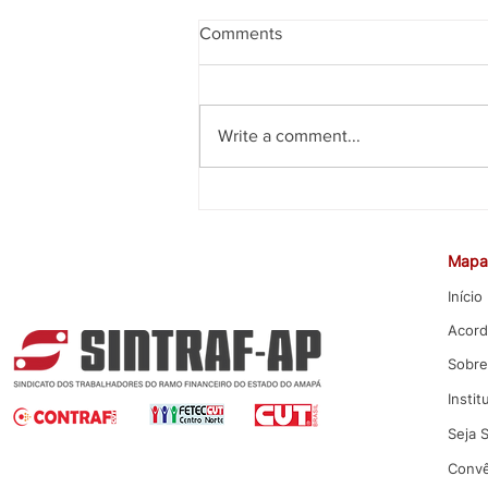
Comments
Write a comment...
CEE rejeita proposta da Caixa
para Promoção por Mérito
Mapa 
Início
Acord
Sobre
Instit
Seja 
Convê