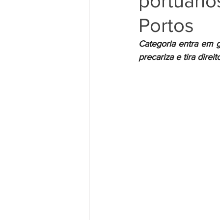
portuário
Portos
Movimento Sindical
Mulheres
Categoria entra em g
precariza e tira direi
Vídeo
Vídeos
Pessoa c