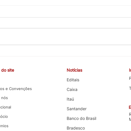
CEBB cobra valorização da
COE 
carreira, melhorias nas
e co
funções e melhores condições
terce
do site
Notícias
de trabalho em negociação
com 
com o Banco do Brasil
P
Editais
os e Convenções
Caixa
 nós
Itaú
ucional
E
Santander
Sócio
Banco do Brasil
nios
Bradesco