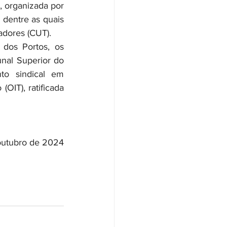
dentre as quais 
adores (CUT).
al Superior do 
o sindical em 
IT), ratificada 
 outubro de 2024