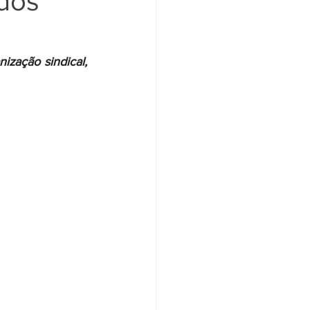
 dos
Santander
Saúde
zação sindical, 