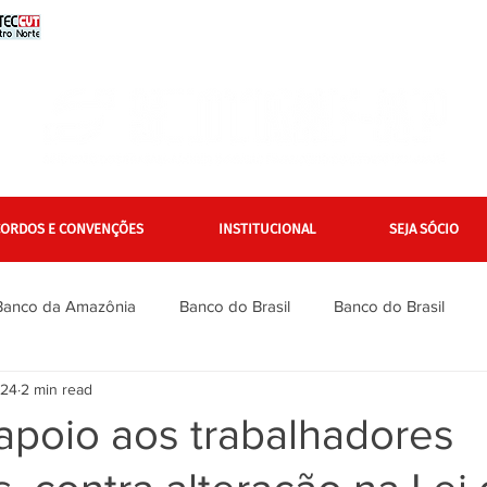
CORDOS E CONVENÇÕES
INSTITUCIONAL
SEJA SÓCIO
Banco da Amazônia
Banco do Brasil
Banco do Brasil
024
2 min read
Bradesco
Bradesco
Caixa
Caixa
Campanha Na
apoio aos trabalhadores
inanciários
Gerais
Itaú
Itaú Unibanco
Jurídico