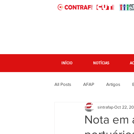
INÍCIO
NOTÍCIAS
A
All Posts
AFAP
Artigos
sintrafap
Oct 22, 2
banner grande pagina inicial
Nota em 
Em destaque Página inicial
F