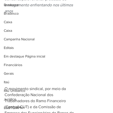
Bradesco
enxugamento enfrentando nos últimos 
anos
Bradesco
Caixa
Caixa
Campanha Nacional
Editais
Em destaque Página inicial
Financiários
Gerais
Itaú
O movimento sindical, por meio da 
Itaú Unibanco
Confederação Nacional dos 
Jurídico
Trabalhadores do Ramo Financeiro 
(Contraf-CUT) e da Comissão de 
LGBTQIAPN+
Empresa dos Funcionários do Banco do 