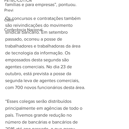
FETEC-CUT/CN
famílias e para empresas”, pontuou.
Previ
Os concursos e contratações também 
Cassi
são reivindicações do movimento 
Conferência Nacional
sindical bancário. Em setembro 
passado, ocorreu a posse de 
trabalhadores e trabalhadoras da área 
de tecnologia da informação. Os 
empossados desta segunda são 
agentes comerciais. No dia 23 de 
outubro, está prevista a posse da 
segunda leva de agentes comerciais, 
com 700 novos funcionários desta área.
“Esses colegas serão distribuídos 
principalmente em agências de todo o 
país. Tivemos grande redução no 
número de bancárias e bancários de 
2016 até ano passado, o que gerou 