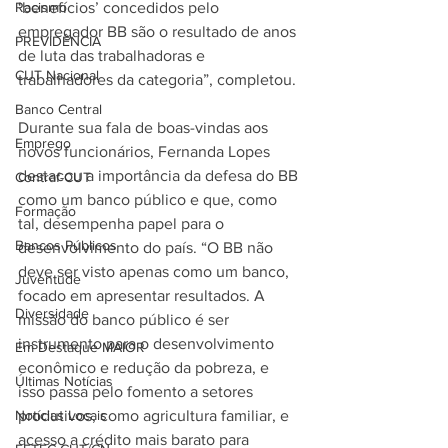
Racismo
‘benefícios’ concedidos pelo 
empregador BB são o resultado de anos 
PREVIDÊNCIA
de luta das trabalhadoras e 
CUT Nacional
trabalhadores da categoria”, completou.
Banco Central
Durante sua fala de boas-vindas aos 
Emprego
novos funcionários, Fernanda Lopes 
destacou a importância da defesa do BB 
Contraf-CUT
como um banco público e que, como 
Formação
tal, desempenha papel para o 
Bancos Públicos
desenvolvimento do país. “O BB não 
deve ser visto apenas como um banco, 
Juventude
focado em apresentar resultados. A 
Diversidade
missão do banco público é ser 
instrumento para o desenvolvimento 
Em Destaque MAIOR
econômico e redução da pobreza, e 
Últimas Notícias
isso passa pelo fomento a setores 
Notícias Locais
produtivos, como agricultura familiar, e 
acesso a crédito mais barato para 