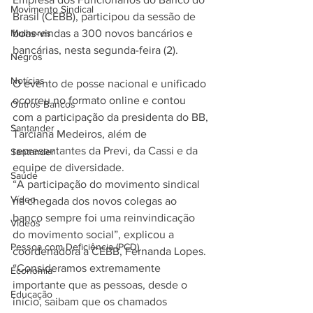
Movimento Sindical
Brasil (CEBB), participou da sessão de 
Mulheres
boas-vindas a 300 novos bancários e 
bancárias, nesta segunda-feira (2).
Negros
Notícias
O evento de posse nacional e unificado 
ocorreu no formato online e contou 
Outros Bancos
com a participação da presidenta do BB, 
Santander
Tarciana Medeiros, além de 
representantes da Previ, da Cassi e da 
Santander
equipe de diversidade.
Saúde
“A participação do movimento sindical 
Vídeo
na chegada dos novos colegas ao 
banco sempre foi uma reinvindicação 
Vídeos
do movimento social”, explicou a 
Pessoa com Deficiência (PCD)
coordenadora a CEBB, Fernanda Lopes. 
“Consideramos extremamente 
Economia
importante que as pessoas, desde o 
Educação
início, saibam que os chamados 