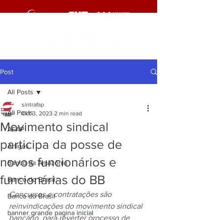
Post
All Posts
sintrafap
All Posts
Oct 3, 2023
2 min read
Movimento sindical
AFAP
participa da posse de
Artigos
novos funcionários e
Banco da Amazônia
funcionárias do BB
Banco do Brasil
Concursos e contratações são 
Banco do Brasil
reinvindicações do movimento sindical 
banner grande pagina inicial
bancário, para reverter processo de 