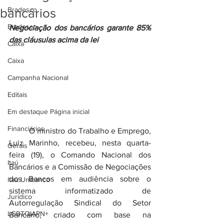
Bradesco
bancários
Bradesco
Negociação dos bancários garante 85% 
das cláusulas acima da lei
Caixa
Caixa
Campanha Nacional
Editais
Em destaque Página inicial
Financiários
	O ministro do Trabalho e Emprego, 
Luiz Marinho, recebeu, nesta quarta-
Gerais
feira (19), o Comando Nacional dos 
Itaú
Bancários e a Comissão de Negociações 
dos Bancos em audiência sobre o 
Itaú Unibanco
sistema informatizado de 
Jurídico
Autorregulação Sindical do Setor 
LGBTQIAPN+
Bancário, criado com base na 