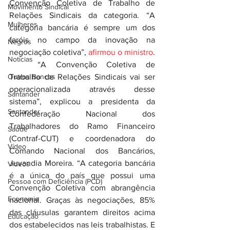
Convenção Coletiva de Trabalho de 
Movimento Sindical
Relações Sindicais da categoria. “A 
Mulheres
categoria bancária é sempre um dos 
faróis no campo da inovação na 
Negros
negociação coletiva”, 
afirmou o ministro
.
Notícias
	“A Convenção Coletiva de 
Outros Bancos
Trabalho de Relações Sindicais vai ser 
operacionalizada através desse 
Santander
sistema”, explicou a presidenta da 
Santander
Confederação Nacional dos 
Trabalhadores do Ramo Financeiro 
Saúde
(Contraf-CUT) e coordenadora do 
Vídeo
Comando Nacional dos Bancários, 
Juvandia Moreira. “A categoria bancária 
Vídeos
é a única do país que possui uma 
Pessoa com Deficiência (PCD)
Convenção Coletiva com abrangência 
Economia
nacional. Graças às negociações, 85% 
das cláusulas garantem direitos acima 
Educação
dos estabelecidos nas leis trabalhistas. E 