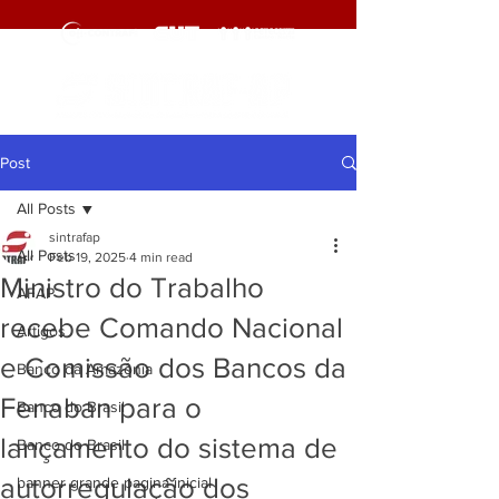
Post
All Posts
sintrafap
All Posts
Feb 19, 2025
4 min read
Ministro do Trabalho
AFAP
recebe Comando Nacional
Artigos
e Comissão dos Bancos da
Banco da Amazônia
Fenaban para o
Banco do Brasil
lançamento do sistema de
Banco do Brasil
autorregulação dos
banner grande pagina inicial