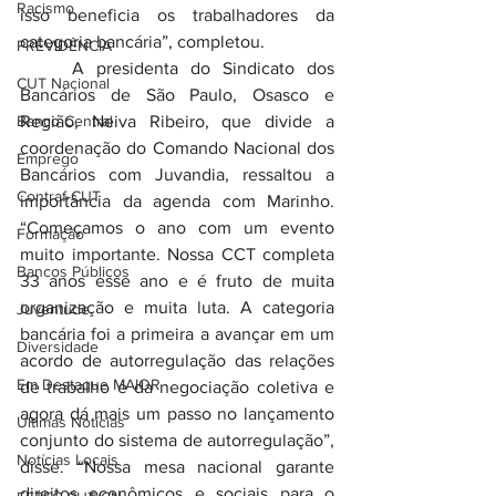
Racismo
isso beneficia os trabalhadores da 
categoria bancária”, completou.
PREVIDÊNCIA
	A presidenta do Sindicato dos 
CUT Nacional
Bancários de São Paulo, Osasco e 
Banco Central
Região, Neiva Ribeiro, que divide a 
coordenação do Comando Nacional dos 
Emprego
Bancários com Juvandia, ressaltou a 
Contraf-CUT
importância da agenda com Marinho. 
“Começamos o ano com um evento 
Formação
muito importante. Nossa CCT completa 
Bancos Públicos
33 anos esse ano e é fruto de muita 
organização e muita luta. A categoria 
Juventude
bancária foi a primeira a avançar em um 
Diversidade
acordo de autorregulação das relações 
Em Destaque MAIOR
de trabalho e da negociação coletiva e 
agora dá mais um passo no lançamento 
Últimas Notícias
conjunto do sistema de autorregulação”, 
Notícias Locais
disse. “Nossa mesa nacional garante 
direitos econômicos e sociais para o 