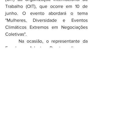
Trabalho (OIT), que ocorre em 10 de 
junho. O evento abordará o tema 
"Mulheres, Diversidade e Eventos 
Climáticos Extremos em Negociações 
Coletivas".
	Na ocasião, o representante da 
Fenaban, Adauto Duarte, disse a 
proposta é discutir a inclusão dessas 
pautas nas convenções coletivas, com 
destaque para a participação das 
mulheres no setor de tecnologia da 
informação e a promoção da diversidade 
no ambiente de trabalho. 
Fonte: Contraf-CUT.
Em destaque Página inicial
Gerais
Movimento Sindical