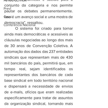
FETEC-CUT/CN
conjunto da categoria e nos permite 
Previ
pautar os debates permanentemente. 
Cassi
Isso é um avanço social e uma mostra de 
democracia”, ressaltou.
Conferência Nacional
	O sistema foi criado para tornar 
ainda mais democráticas e acessíveis as 
cláusulas negociadas ao longo dos mais 
de 30 anos de Convenção Coletiva. A 
automação dos dados das 237 entidades 
sindicais que representam mais de 430 
mil bancários do país, permitirá que, em 
tempo real, sejam identificados os 
representantes dos bancários de cada 
base sindical em todo território nacional 
e dispensará a necessidade de envios 
de e-mails, ofícios que eram realizadas 
especificamente para tratar de assuntos 
da organização sindical, tornando mais 