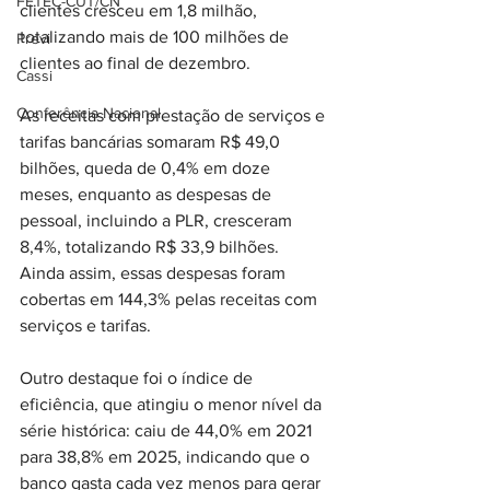
FETEC-CUT/CN
clientes cresceu em 1,8 milhão, 
totalizando mais de 100 milhões de 
Previ
clientes ao final de dezembro.
Cassi
Conferência Nacional
As receitas com prestação de serviços e 
tarifas bancárias somaram R$ 49,0 
bilhões, queda de 0,4% em doze 
meses, enquanto as despesas de 
pessoal, incluindo a PLR, cresceram 
8,4%, totalizando R$ 33,9 bilhões. 
Ainda assim, essas despesas foram 
cobertas em 144,3% pelas receitas com 
serviços e tarifas.
Outro destaque foi o índice de 
eficiência, que atingiu o menor nível da 
série histórica: caiu de 44,0% em 2021 
para 38,8% em 2025, indicando que o 
banco gasta cada vez menos para gerar 