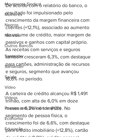
Movimento Sindical
De acordo com o relatório do banco, o 
resultado foi impulsionado pelo 
Mulheres
crescimento da margem financeira com 
Negros
clientes (+12,1%), associado ao aumento 
do volume de crédito, maior margem de 
Notícias
passivos e ganhos com capital próprio. 
Outros Bancos
As receitas com serviços e seguros 
Santander
também cresceram 6,3%, com destaque 
para cartões, administração de recursos 
Santander
e seguros, segmento que avançou 
Saúde
16,6% no período.
Vídeo
A carteira de crédito alcançou R$ 1,491 
Vídeos
trilhão, com alta de 6,0% em doze 
Pessoa com Deficiência (PCD)
meses e 6,3% no trimestre. No 
segmento de pessoa física, o 
Economia
crescimento foi de 6,6%, com destaque 
Educação
para crédito imobiliário (+12,8%), cartão 