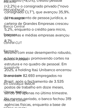
de crédito (+8,0%), crédito pessoal 
Racismo
(+2,2%) e o consignado privado (“novo 
PREVIDÊNCIA
consignado CLT”), que avançou 35,9%. 
Já no segmento de pessoa jurídica, a 
CUT Nacional
carteira de Grandes Empresas cresceu 
Banco Central
5,2%, enquanto o crédito para micro, 
Emprego
pequenas e médias empresas avançou 
8,7%.
Contraf-CUT
Formação
Mesmo com esse desempenho robusto, 
o banco seguiu promovendo cortes na 
Bancos Públicos
estrutura e no quadro de pessoal. Em 
Juventude
2025, a holding Itaú Unibanco encerrou 
Diversidade
o ano com 82.693 empregados no 
Brasil, após o fechamento de 3.535 
Em Destaque MAIOR
postos de trabalho em doze meses, 
Últimas Notícias
sendo 916 apenas no último trimestre. 
No mesmo período, o banco fechou 319 
Notícias Locais
agências físicas, enquanto a base de 