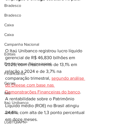
Bradesco
Bradesco
Caixa
Caixa
Campanha Nacional
O Itaú Unibanco registrou lucro líquido 
Editais
gerencial de R$ 46,830 bilhões em 
Em destaque Página inicial
2025, com crescimento de 13,1% em 
relação a 2024 e de 3,7% na 
Financiários
comparação trimestral, 
segundo análise 
Gerais
do Dieese com base nas 
Demonstrações Financeiras do banco
. 
Itaú
A rentabilidade sobre o Patrimônio 
Itaú Unibanco
Líquido médio (ROE) no Brasil atingiu 
Jurídico
24,6%, com alta de 1,3 ponto percentual 
em doze meses.
LGBTQIAPN+