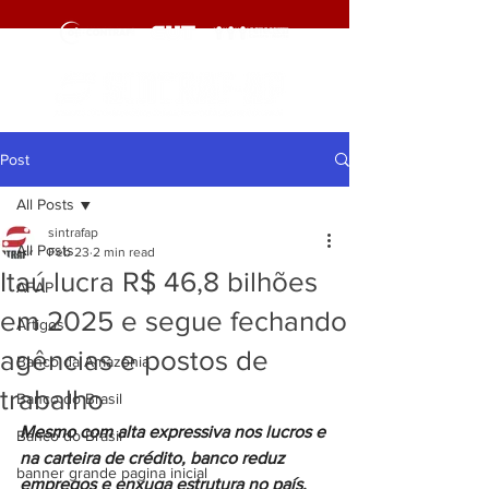
Post
All Posts
sintrafap
All Posts
Feb 23
2 min read
Itaú lucra R$ 46,8 bilhões
AFAP
em 2025 e segue fechando
Artigos
agências e postos de
Banco da Amazônia
trabalho
Banco do Brasil
Mesmo com alta expressiva nos lucros e 
Banco do Brasil
na carteira de crédito, banco reduz 
banner grande pagina inicial
empregos e enxuga estrutura no país.