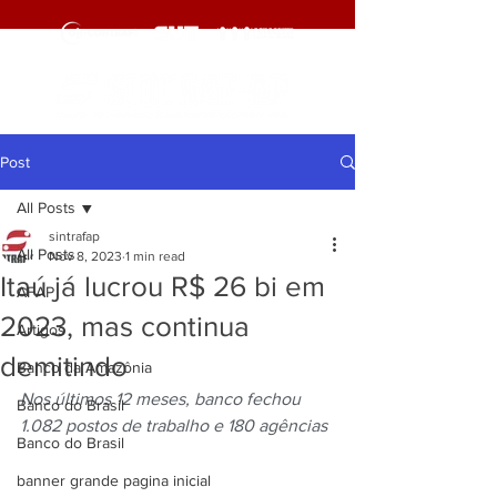
Post
All Posts
sintrafap
All Posts
Nov 8, 2023
1 min read
Itaú já lucrou R$ 26 bi em
AFAP
2023, mas continua
Artigos
demitindo
Banco da Amazônia
Nos últimos 12 meses, banco fechou 
Banco do Brasil
1.082 postos de trabalho e 180 agências
Banco do Brasil
banner grande pagina inicial