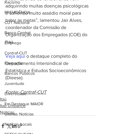
Racismo
adquirindo muitas doenças psicológicas 
PREVIDÊNCIA
e sofrendo muito assédio moral para 
bater as metas”, lamentou Jair Alves, 
CUT Nacional
coordenador da Comissão de 
Banco Central
Organização dos Empregados (COE) do 
Itaú.
Emprego
Contraf-CUT
Veja aqui
 o destaque completo do 
Formação
Departamento Intersindical de 
Estatística e Estudos Socioeconômicos 
Bancos Públicos
(Dieese).
Juventude
Fonte: 
Contraf-CUT
Diversidade
Itaú
Em Destaque MAIOR
Itaú Unibanco
Notícias
Últimas Notícias
Notícias Locais