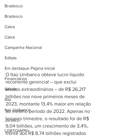
Bradesco
Bradesco
Caixa
Caixa
Campanha Nacional
Editais
Em destaque Página inicial
O Itaú Unibanco obteve lucro líquido 
Financiários
recorrente gerencial – que exclui 
Gerais
efeitos extraordinários – de R$ 26,217 
bilhões nos nove primeiros meses de 
Itaú
2023, montante 13,4% maior em relação 
Itaú Unibanco
ao mesmo período de 2022. Apenas no 
terceiro trimestre, o resultado foi de R$ 
Jurídico
9,04 bilhões, um crescimento de 3,4%, 
LGBTQIAPN+
frente aos R$ 8,74 bilhões registrados 