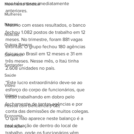
nos três meses imediatamente 
Movimento Sindical
anteriores.
Mulheres
Negros
Mesmo com esses resultados, o banco 
fechou 1.082 postos de trabalho em 12 
Notícias
meses. No trimestre, foram 881 vagas 
Outros Bancos
extintas. O grupo fechou 180 agências 
físicas no Brasil em 12 meses e 31 em 
Santander
três meses. Nesse mês, o Itaú tinha 
Santander
2.608 unidades no país.
Saúde
“Este lucro extraordinário deve-se ao 
Vídeo
esforço do corpo de funcionários, que 
Vídeos
estão trabalhando em dobro pelo 
fechamento de tantas agências e por 
Pessoa com Deficiência (PCD)
conta das demissões de muitos colegas. 
Economia
O que não aparece neste balanço é a 
real situação de dentro do local de 
Educação
trabalho, onde os funcionários vêm 