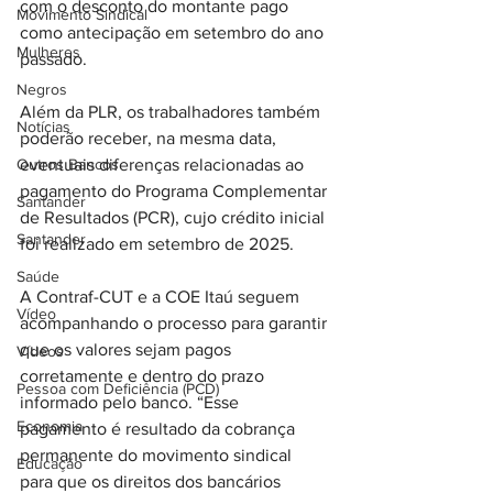
com o desconto do montante pago 
Movimento Sindical
como antecipação em setembro do ano 
Mulheres
passado.
Negros
Além da PLR, os trabalhadores também 
Notícias
poderão receber, na mesma data, 
Outros Bancos
eventuais diferenças relacionadas ao 
pagamento do Programa Complementar 
Santander
de Resultados (PCR), cujo crédito inicial 
Santander
foi realizado em setembro de 2025.
Saúde
A Contraf-CUT e a COE Itaú seguem 
Vídeo
acompanhando o processo para garantir 
que os valores sejam pagos 
Vídeos
corretamente e dentro do prazo 
Pessoa com Deficiência (PCD)
informado pelo banco. “Esse 
Economia
pagamento é resultado da cobrança 
permanente do movimento sindical 
Educação
para que os direitos dos bancários 