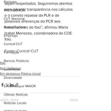
Racismo
sejam respeitados. Seguiremos atentos 
para garantir transparência nos cálculos 
PREVIDÊNCIA
e o correto repasse da PLR e de 
CUT Nacional
possíveis diferenças do PCR aos 
Banco Central
trabalhadores do Itaú”, afirmou Maria 
Izabel Menezes, coordenadora da COE 
Emprego
Itaú.
Contraf-CUT
Fonte: Contraf-CUT
Formação
Bancos Públicos
Itaú
Itaú Unibanco
Juventude
Em destaque Página inicial
Diversidade
Em Destaque MAIOR
Últimas Notícias
Notícias Locais