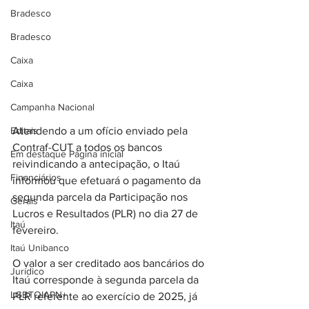
Bradesco
Bradesco
Caixa
Caixa
Campanha Nacional
Editais
Atendendo a um ofício enviado pela 
Contraf-CUT a todos os bancos 
Em destaque Página inicial
reivindicando a antecipação, o Itaú 
Financiários
informou que efetuará o pagamento da 
segunda parcela da Participação nos 
Gerais
Lucros e Resultados (PLR) no dia 27 de 
Itaú
fevereiro.
Itaú Unibanco
O valor a ser creditado aos bancários do 
Jurídico
Itaú corresponde à segunda parcela da 
LGBTQIAPN+
PLR referente ao exercício de 2025, já 