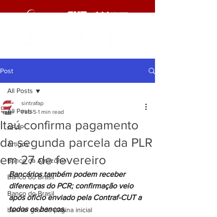
Post
All Posts
sintrafap
All Posts
Feb 5
1 min read
Itaú confirma pagamento
AFAP
da segunda parcela da PLR
Artigos
em 27 de fevereiro
Banco da Amazônia
Bancários também podem receber 
Banco do Brasil
diferenças do PCR; confirmação veio 
Banco do Brasil
após ofício enviado pela Contraf-CUT a 
todos os bancos.
banner grande pagina inicial