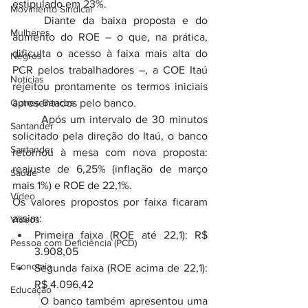
estipulado em 23%.
Movimento Sindical
	Diante da baixa proposta e do 
Mulheres
aumento do ROE – o que, na prática, 
dificulta o acesso à faixa mais alta do 
Negros
PCR pelos trabalhadores –, a COE Itaú 
Notícias
rejeitou prontamente os termos iniciais 
Outros Bancos
apresentados pelo banco.
	Após um intervalo de 30 minutos 
Santander
solicitado pela direção do Itaú, o banco 
Santander
retornou à mesa com nova proposta: 
reajuste de 6,25% (inflação de março 
Saúde
mais 1%) e ROE de 22,1%.
Vídeo
Os valores propostos por faixa ficaram 
assim:
Vídeos
Primeira faixa (ROE até 22,1): R$ 
Pessoa com Deficiência (PCD)
3.908,05
Economia
Segunda faixa (ROE acima de 22,1): 
R$ 4.096,42
Educação
	O banco também apresentou uma 