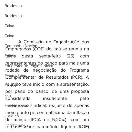
Bradesco
Bradesco
Caixa
Caixa
	A Comissão de Organização dos 
Campanha Nacional
Empregados (COE) do Itaú se reuniu na 
Editais
tarde desta sexta-feira (25) com 
representantes do banco para mais uma 
Em destaque Página inicial
rodada de negociação do Programa 
Financiários
Complementar de Resultados (PCR). A 
reunião teve início com a apresentação, 
Gerais
por parte do banco, de uma proposta 
Itaú
considerada insuficiente pelo 
movimento sindical: reajuste de apenas 
Itaú Unibanco
meio ponto percentual acima da inflação 
Jurídico
de março (IPCA de 5,20%), com um 
LGBTQIAPN+
retorno sobre patrimônio líquido (ROE) 