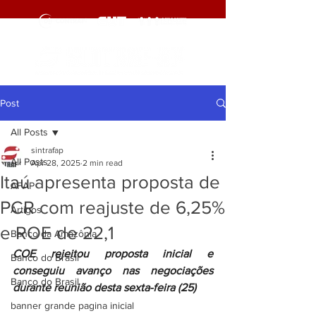
Post
All Posts
sintrafap
All Posts
Apr 28, 2025
2 min read
Itaú apresenta proposta de
AFAP
PCR com reajuste de 6,25%
Artigos
e ROE de 22,1
Banco da Amazônia
COE rejeitou proposta inicial e 
Banco do Brasil
conseguiu avanço nas negociações 
Banco do Brasil
durante reunião desta sexta-feira (25)
banner grande pagina inicial