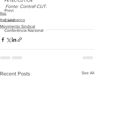
FETEC-CUT/CN
Fonte: Contraf-CUT.
Previ
Itaú
Itaú Unibanco
Cassi
Movimento Sindical
Conferência Nacional
See All
Recent Posts