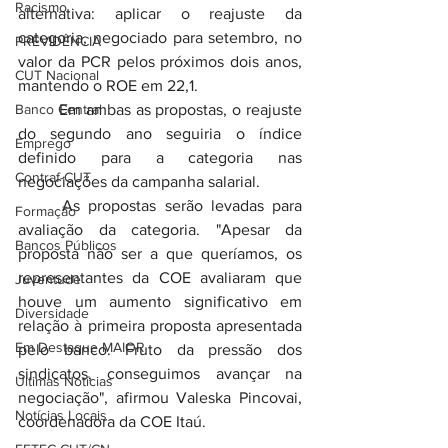
Racismo
alternativa: aplicar o reajuste da 
categoria, negociado para setembro, no 
PREVIDÊNCIA
valor da PCR pelos próximos dois anos, 
CUT Nacional
mantendo o ROE em 22,1.
Banco Central
	Em ambas as propostas, o reajuste 
do segundo ano seguiria o índice 
Emprego
definido para a categoria nas 
Contraf-CUT
negociações da campanha salarial.
	As propostas serão levadas para 
Formação
avaliação da categoria. "Apesar da 
Bancos Públicos
proposta não ser a que queríamos, os 
representantes da COE avaliaram que 
Juventude
houve um aumento significativo em 
Diversidade
relação à primeira proposta apresentada 
Em Destaque MAIOR
pelo banco. Fruto da pressão dos 
sindicatos, conseguimos avançar na 
Últimas Notícias
negociação", afirmou Valeska Pincovai, 
Notícias Locais
coordenadora da COE Itaú.