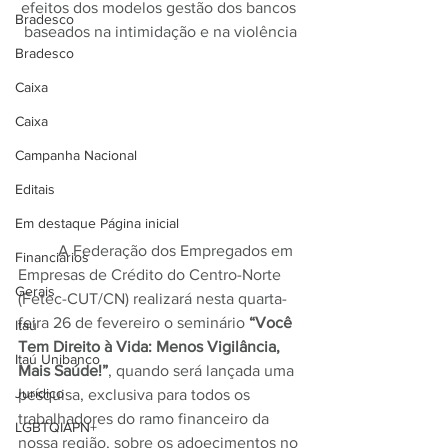
efeitos dos modelos gestão dos bancos 
Bradesco
baseados na intimidação e na violência
Bradesco
Caixa
Caixa
Campanha Nacional
Editais
Em destaque Página inicial
	A Federação dos Empregados em 
Financiários
Empresas de Crédito do Centro-Norte 
Gerais
(Fetec-CUT/CN) realizará nesta quarta-
feira 26 de fevereiro o seminário 
“Você 
Itaú
Tem Direito à Vida: Menos Vigilância, 
Itaú Unibanco
Mais Saúde!”
, quando será lançada uma 
Jurídico
pesquisa, exclusiva para todos os 
trabalhadores do ramo financeiro da 
LGBTQIAPN+
nossa região, sobre os adoecimentos no 