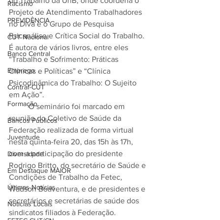
do Trabalho da UnB, onde coordena o 
Racismo
Projeto de Atendimento Trabalhadores 
PREVIDÊNCIA
no Divã e o Grupo de Pesquisa 
Psicanálise e Crítica Social do Trabalho. 
CUT Nacional
É autora de vários livros, entre eles 
Banco Central
“Trabalho e Sofrimento: Práticas 
Emprego
Clínicas e Políticas” e “Clínica 
Psicodinâmica do Trabalho: O Sujeito 
Contraf-CUT
em Ação”.
Formação
	O seminário foi marcado em 
reunião do Coletivo de Saúde da 
Bancos Públicos
Federação realizada de forma virtual 
Juventude
nesta quinta-feira 20, das 15h às 17h, 
com a participação do presidente 
Diversidade
Rodrigo Britto, do secretário de Saúde e 
Em Destaque MAIOR
Condições de Trabalho da Fetec, 
Últimas Notícias
Wadson Boaventura, e de presidentes e 
secretários e secretárias de saúde dos 
Notícias Locais
sindicatos filiados à Federação.