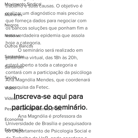
Movimento Sindical
trabalho e suas causas. O objetivo é 
realizar um diagnóstico mais preciso 
Mulheres
que forneça dados para negociar com 
Negros
os bancos soluções que ponham fim a 
essa verdadeira epidemia que assola 
Notícias
hoje a categoria.
Outros Bancos
	O seminário será realizado em 
Santander
plataforma virtual, das 18h às 20h, 
estará aberto a toda a categoria e 
Santander
contará com a participação da psicóloga 
Saúde
Ana Magnólia Mendes, que coordenará 
a pesquisa da Fetec.
Vídeo
Inscreva-se aqui para 
Vídeos
participar do seminário
.
Pessoa com Deficiência (PCD)
	Ana Magnólia é professora da 
Economia
Universidade de Brasília e pesquisadora 
Educação
do Departamento de Psicologia Social e 