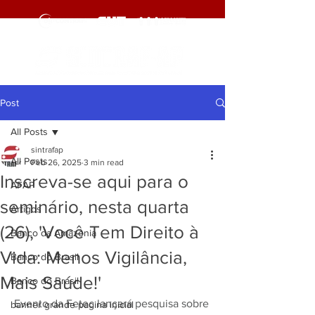
Post
All Posts
sintrafap
All Posts
Feb 26, 2025
3 min read
Inscreva-se aqui para o
AFAP
seminário, nesta quarta
Artigos
(26), 'Você Tem Direito à
Banco da Amazônia
Vida: Menos Vigilância,
Banco do Brasil
Mais Saúde!'
Banco do Brasil
Evento da Fetec lançará pesquisa sobre 
banner grande pagina inicial