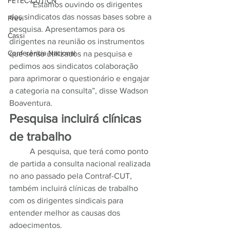
FETEC-CUT/CN
	“Estamos ouvindo os dirigentes 
dos sindicatos das nossas bases sobre a 
Previ
pesquisa. Apresentamos para os 
Cassi
dirigentes na reunião os instrumentos 
Conferência Nacional
que serão utilizados na pesquisa e 
pedimos aos sindicatos colaboração 
para aprimorar o questionário e engajar 
a categoria na consulta”, disse Wadson 
Boaventura.
Pesquisa incluirá clínicas 
de trabalho
	A pesquisa, que terá como ponto 
de partida a consulta nacional realizada 
no ano passado pela Contraf-CUT, 
também incluirá clínicas de trabalho 
com os dirigentes sindicais para 
entender melhor as causas dos 
adoecimentos.