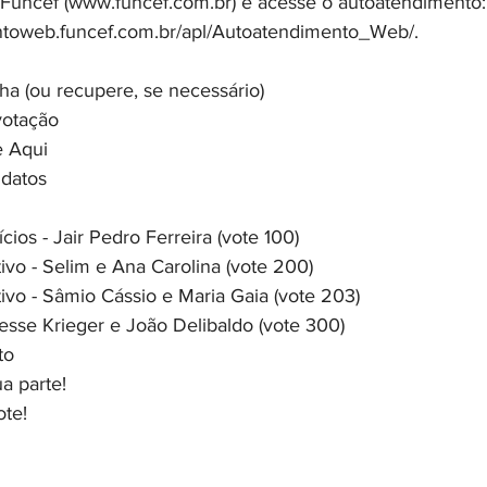
 Funcef (
www.funcef.com.br
) e acesse o autoatendimento:
entoweb.funcef.com.br/apl/Autoatendimento_Web/
. 
ha (ou recupere, se necessário)
votação
e Aqui
idatos
cios - Jair Pedro Ferreira (vote 100)
ivo - Selim e Ana Carolina (vote 200) 
ivo - Sâmio Cássio e Maria Gaia (vote 203)
Jesse Krieger e João Delibaldo (vote 300)
to
ua parte!
ote!