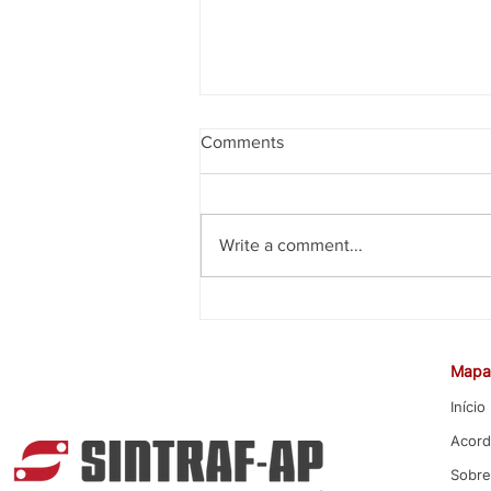
Comments
Write a comment...
CEE rejeita proposta da Caixa
para Promoção por Mérito
Mapa 
Início
Acord
Sobre