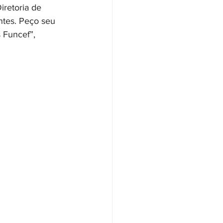
iretoria de 
ntes. Peço seu 
 Funcef”, 