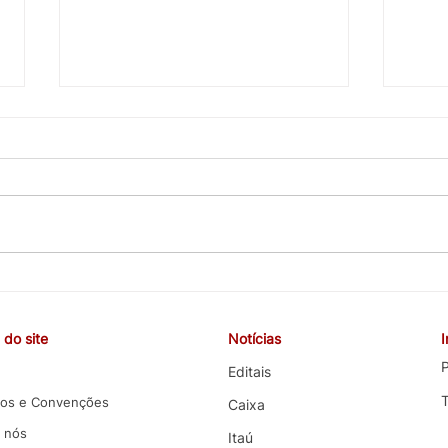
CEBB cobra valorização da
COE 
carreira, melhorias nas
e co
funções e melhores condições
terce
do site
Notícias
de trabalho em negociação
com 
com o Banco do Brasil
P
Editais
os e Convenções
Caixa
 nós
Itaú