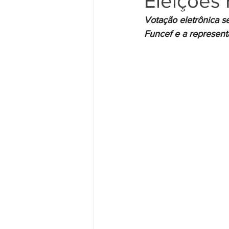
Eleições
Votação eletrônica se
Funcef e a representa
Movimento Sindical
Mulheres
Vídeo
Vídeos
Pessoa c