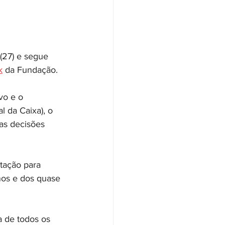
(27) e segue 
k
 da Fundação. 
vo e o 
 da Caixa), o 
as decisões 
tação para 
nos e dos quase 
 de todos os 