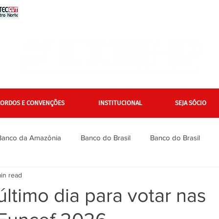
CORDOS E CONVENÇÕES
INSTITUCIONAL
SEJA SÓCIO
Banco da Amazônia
Banco do Brasil
Banco do Brasil
in read
Bradesco
Bradesco
Caixa
Caixa
Campanha Na
último dia para votar nas
inanciários
Gerais
Itaú
Itaú Unibanco
Jurídico