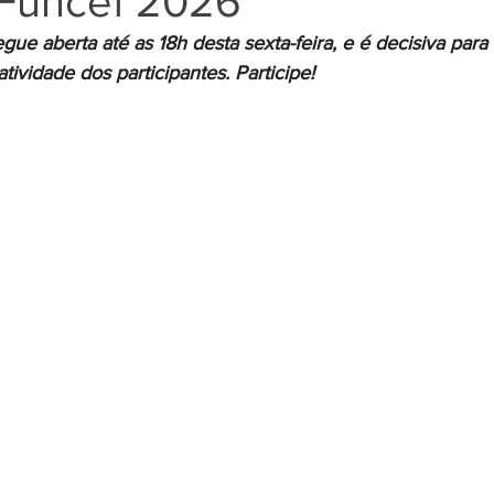
 Funcef 2026
gue aberta até as 18h desta sexta-feira, e é decisiva para 
tividade dos participantes. Participe!
Negros
Notícias
Outros Bancos
Santander
om Deficiência (PCD)