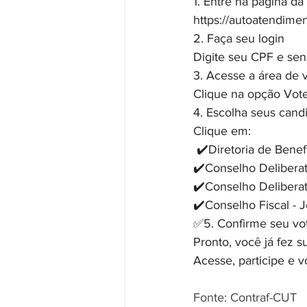
1. Entre na página da
https://autoatendim
2. Faça seu login
Digite seu CPF e sen
️3. Acesse a área de 
Clique na opção Vot
4. Escolha seus cand
Clique em:
 ✔️Diretoria de Benefí
✔️Conselho Deliberat
✔️Conselho Deliberat
✔️Conselho Fiscal - 
✅5. Confirme seu vo
Pronto, você já fez s
Acesse, participe e v
Fonte: Contraf-CUT