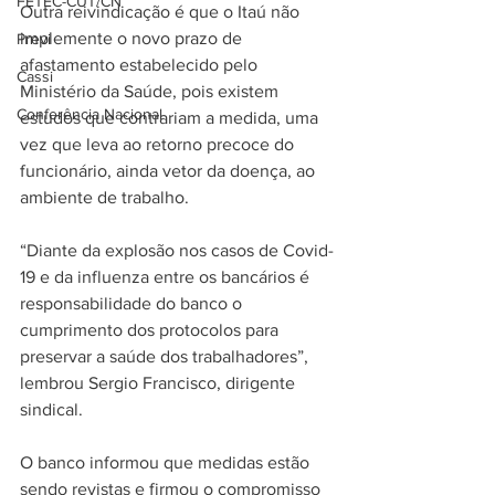
FETEC-CUT/CN
Outra reivindicação é que o Itaú não 
implemente o novo prazo de 
Previ
afastamento estabelecido pelo 
Cassi
Ministério da Saúde, pois existem 
Conferência Nacional
estudos que contrariam a medida, uma 
vez que leva ao retorno precoce do 
funcionário, ainda vetor da doença, ao 
ambiente de trabalho.
“Diante da explosão nos casos de Covid-
19 e da influenza entre os bancários é 
responsabilidade do banco o 
cumprimento dos protocolos para 
preservar a saúde dos trabalhadores”, 
lembrou Sergio Francisco, dirigente 
sindical.
O banco informou que medidas estão 
sendo revistas e firmou o compromisso 