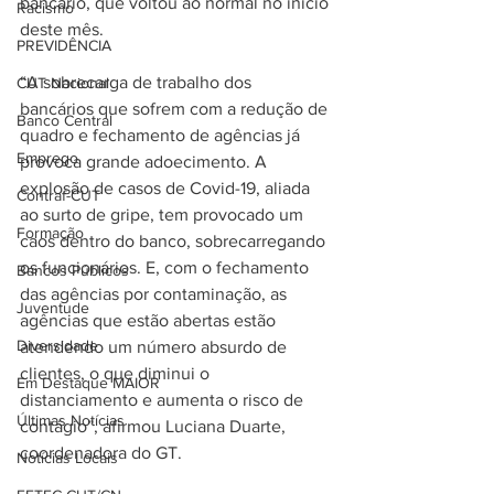
bancário, que voltou ao normal no início 
Racismo
deste mês.
PREVIDÊNCIA
“A sobrecarga de trabalho dos 
CUT Nacional
bancários que sofrem com a redução de 
Banco Central
quadro e fechamento de agências já 
Emprego
provoca grande adoecimento. A 
explosão de casos de Covid-19, aliada 
Contraf-CUT
ao surto de gripe, tem provocado um 
Formação
caos dentro do banco, sobrecarregando 
os funcionários. E, com o fechamento 
Bancos Públicos
das agências por contaminação, as 
Juventude
agências que estão abertas estão 
Diversidade
atendendo um número absurdo de 
clientes, o que diminui o 
Em Destaque MAIOR
distanciamento e aumenta o risco de 
Últimas Notícias
contágio”, afirmou Luciana Duarte, 
coordenadora do GT.
Notícias Locais