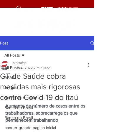
Post
All Posts
sintrafap
All Posts
Jan 14, 2022
2 min read
GT de Saúde cobra
AFAP
medidas mais rigorosas
Artigos
contra Covid-19 do Itaú
Banco da Amazônia
Aumento de número de casos entre os 
Banco do Brasil
trabalhadores, sobrecarrega os que 
Banco do Brasil
permanecem trabalhando
banner grande pagina inicial