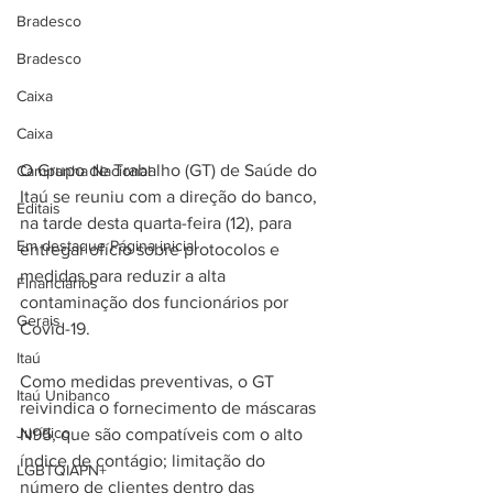
Bradesco
Bradesco
Caixa
Caixa
O Grupo de Trabalho (GT) de Saúde do 
Campanha Nacional
Itaú se reuniu com a direção do banco, 
Editais
na tarde desta quarta-feira (12), para 
Em destaque Página inicial
entregar ofício sobre protocolos e 
medidas para reduzir a alta 
Financiários
contaminação dos funcionários por 
Gerais
Covid-19.
Itaú
Como medidas preventivas, o GT 
Itaú Unibanco
reivindica o fornecimento de máscaras 
Jurídico
N95, que são compatíveis com o alto 
índice de contágio; limitação do 
LGBTQIAPN+
número de clientes dentro das 