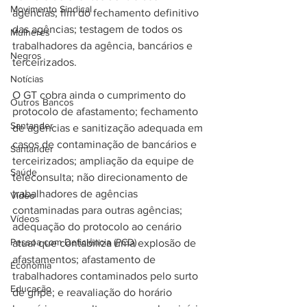
Movimento Sindical
agências; fim do fechamento definitivo 
das agências; testagem de todos os 
Mulheres
trabalhadores da agência, bancários e 
Negros
terceirizados.
Notícias
O GT cobra ainda o cumprimento do 
Outros Bancos
protocolo de afastamento; fechamento 
Santander
de agências e sanitização adequada em 
casos de contaminação de bancários e 
Santander
terceirizados; ampliação da equipe de 
Saúde
teleconsulta; não direcionamento de 
trabalhadores de agências 
Vídeo
contaminadas para outras agências; 
Vídeos
adequação do protocolo ao cenário 
Pessoa com Deficiência (PCD)
atual que contabiliza uma explosão de 
afastamentos; afastamento de 
Economia
trabalhadores contaminados pelo surto 
Educação
de gripe; e reavaliação do horário 